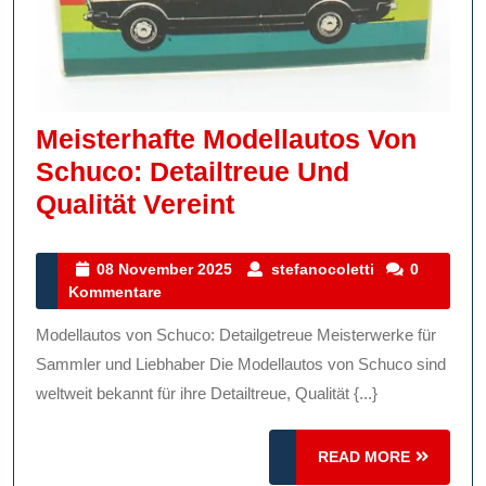
Meisterhafte Modellautos Von
Schuco: Detailtreue Und
Meisterhafte
Qualität Vereint
Modellautos
Von
08
stefanocoletti
08 November 2025
stefanocoletti
0
November
Kommentare
Schuco:
2025
Detailtreue
Modellautos von Schuco: Detailgetreue Meisterwerke für
Und
Sammler und Liebhaber Die Modellautos von Schuco sind
Qualität
weltweit bekannt für ihre Detailtreue, Qualität {...}
Vereint
READ
READ MORE
MORE