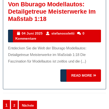
Von Bburago Modellautos:
Detailgetreue Meisterwerke Im
Entdecken
Maßstab 1:18
Sie
Die
04
stefanocoletti
04 Juni 2025
stefanocoletti
0
Juni
Kommentare
Faszination
2025
Von
Entdecken Sie die Welt der Bburago Modellautos:
Bburago
Detailgetreue Meisterwerke im Maßstab 1:18 Die
Modellautos:
Faszination für Modellautos ist zeitlos und die {...}
Detailgetreue
READ
Meisterwerke
READ MORE
MORE
Im
Maßstab
1:18
Seitennummerierung
1
2
Nächste