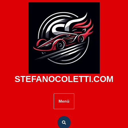
Zum
Inhalt
springen
STEFANOCOLETTI.COM
Menü