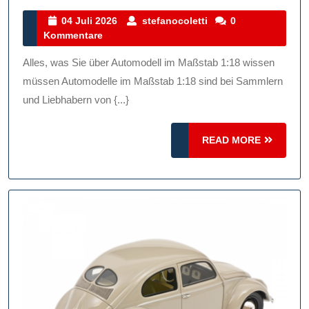
Von
04
stefanocoletti
04 Juli 2026
stefanocoletti
0
Juli
Kommentare
Aut
2026
Im
Alles, was Sie über Automodell im Maßstab 1:18 wissen
Maß
müssen Automodelle im Maßstab 1:18 sind bei Sammlern
1:18
und Liebhabern von {...}
READ
READ MORE
MORE