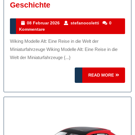
Die
Geschichte
Faszinierende
Welt
08
stefanocoletti
08 Februar 2026
stefanocoletti
0
Februar
Kommentare
Der
2026
Wiking
Wiking Modelle Alt: Eine Reise in die Welt der
Modelle
Miniaturfahrzeuge Wiking Modelle Alt: Eine Reise in die
Alt:
Welt der Miniaturfahrzeuge {...}
Miniaturfahrzeuge
READ
Mit
READ MORE
MORE
Geschichte