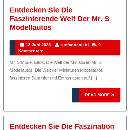
Entdecken Sie Die
Faszinierende Welt Der Mr. S
Entdecken
Modellautos
Sie
Die
13
stefanocoletti
13 Juni 2025
stefanocoletti
0
Juni
Kommentare
Faszinierende
2025
Welt
Mr. S Modellautos: Die Welt der Miniaturen Mr. S
Der
Modellautos: Die Welt der Miniaturen Modellautos
Mr.
faszinieren Sammler und Enthusiasten auf {...}
S
READ
Modellautos
READ MORE
MORE
Entdecken Sie Die Faszination