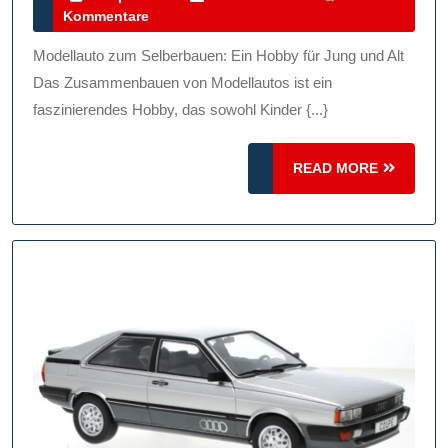
April
Kommentare
Zum
2026
Selb
Modellauto zum Selberbauen: Ein Hobby für Jung und Alt
Für
Das Zusammenbauen von Modellautos ist ein
Jung
faszinierendes Hobby, das sowohl Kinder {...}
Und
READ
READ MORE
Alt
MORE