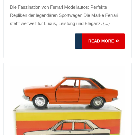
2025
Modell
Die Faszination von Ferrari Modellautos: Perfekte
Perfek
Repliken der legendären Sportwagen Die Marke Ferrari
Repli
steht weltweit für Luxus, Leistung und Eleganz. {...}
Der
READ
READ MORE
Legen
MORE
Sport