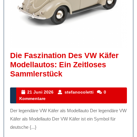
Die Faszination Des VW Käfer
Modellautos: Ein Zeitloses
Die
Sammlerstück
Faszination
Des
21
stefanocoletti
21 Juni 2026
stefanocoletti
0
Juni
Kommentare
VW
2026
Käfer
Der legendäre VW Käfer als Modellauto Der legendäre VW
Modellautos:
Käfer als Modellauto Der VW Käfer ist ein Symbol für
Ein
deutsche {...}