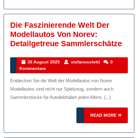
Die Faszinierende Welt Der
Modellautos Von Norev:
Die
Detailgetreue Sammlerschätze
Fasz
Welt
30
stefanocoletti
30 August 2025
stefanocoletti
0
August
Kommentare
Der
2025
Mode
Entdecken Sie die Welt der Modellautos von Norev
Von
Modellautos sind nicht nur Spielzeug, sondern auch
Nore
Sammlerstücke für Autoliebhaber jeden Alters. {...}
Deta
READ
READ MORE
Sam
MORE