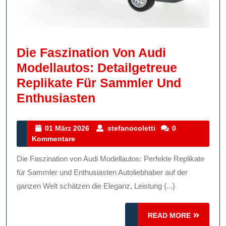
Die Faszination Von Audi
Modellautos: Detailgetreue
Replikate Für Sammler Und
Die
Enthusiasten
Faszination
Von
01
stefanocoletti
01 März 2026
stefanocoletti
0
März
Kommentare
Audi
2026
Modellautos:
Die Faszination von Audi Modellautos: Perfekte Replikate
Detailgetreue
für Sammler und Enthusiasten Autoliebhaber auf der
Replikate
ganzen Welt schätzen die Eleganz, Leistung {...}
Für
READ
Sammler
READ MORE
MORE