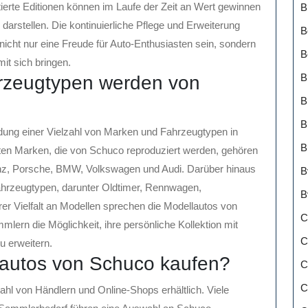
ierte Editionen können im Laufe der Zeit an Wert gewinnen
B
darstellen. Die kontinuierliche Pflege und Erweiterung
B
cht nur eine Freude für Auto-Enthusiasten sein, sondern
B
mit sich bringen.
B
rzeugtypen werden von
B
B
ldung einer Vielzahl von Marken und Fahrzeugtypen in
B
bten Marken, die von Schuco reproduziert werden, gehören
nz, Porsche, BMW, Volkswagen und Audi. Darüber hinaus
B
Fahrzeugtypen, darunter Oldtimer, Rennwagen,
B
r Vielfalt an Modellen sprechen die Modellautos von
C
mlern die Möglichkeit, ihre persönliche Kollektion mit
C
 erweitern.
autos von Schuco kaufen?
C
C
ahl von Händlern und Online-Shops erhältlich. Viele