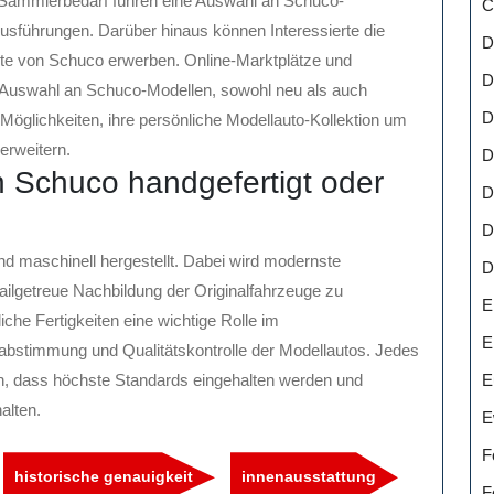
d Sammlerbedarf führen eine Auswahl an Schuco-
C
sführungen. Darüber hinaus können Interessierte die
D
site von Schuco erwerben. Online-Marktplätze und
D
e Auswahl an Schuco-Modellen, sowohl neu als auch
D
öglichkeiten, ihre persönliche Modellauto-Kollektion um
erweitern.
D
n Schuco handgefertigt oder
D
D
 maschinell hergestellt. Dabei wird modernste
D
ailgetreue Nachbildung der Originalfahrzeuge zu
E
he Fertigkeiten eine wichtige Rolle im
E
abstimmung und Qualitätskontrolle der Modellautos. Jedes
E
len, dass höchste Standards eingehalten werden und
alten.
E
F
historische genauigkeit
innenausstattung
F