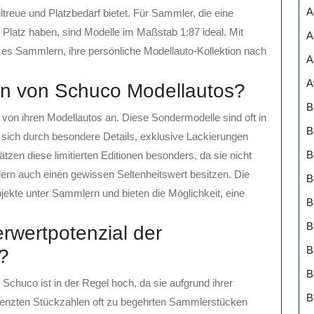
A
treue und Platzbedarf bietet. Für Sammler, die eine
 Platz haben, sind Modelle im Maßstab 1:87 ideal. Mit
A
 es Sammlern, ihre persönliche Modellauto-Kollektion nach
A
A
onen von Schuco Modellautos?
B
n von ihren Modellautos an. Diese Sondermodelle sind oft in
B
 sich durch besondere Details, exklusive Lackierungen
B
en diese limitierten Editionen besonders, da sie nicht
dern auch einen gewissen Seltenheitswert besitzen. Die
B
jekte unter Sammlern und bieten die Möglichkeit, eine
B
.
B
rwertpotenzial der
?
B
chuco ist in der Regel hoch, da sie aufgrund ihrer
B
grenzten Stückzahlen oft zu begehrten Sammlerstücken