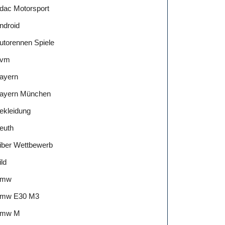
dac Motorsport
ndroid
utorennen Spiele
vm
ayern
ayern München
ekleidung
euth
iber Wettbewerb
ild
Bmw
mw E30 M3
mw M