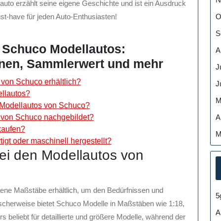
auto erzählt seine eigene Geschichte und ist ein Ausdruck
O
t-have für jeden Auto-Enthusiasten!
S
u Schuco Modellautos:
A
ionen, Sammlerwert und mehr
J
von Schuco erhältlich?
J
ellautos?
M
 Modellautos von Schuco?
A
von Schuco nachgebildet?
kaufen?
M
igt oder maschinell hergestellt?
ei den Modellautos von
ene Maßstäbe erhältlich, um den Bedürfnissen und
5
scherweise bietet Schuco Modelle in Maßstäben wie 1:18,
A
 beliebt für detaillierte und größere Modelle, während der