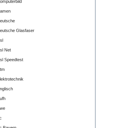
omputerbild
amen
eutsche
eutsche Glasfaser
sl
sl Net
sl Speedtest
tm
lektrotechnik
nglisch
ufh
we
c
c Bayern