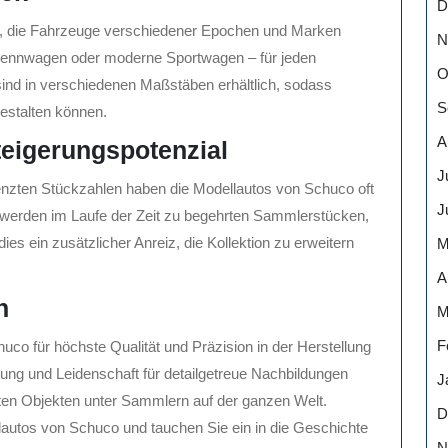
D
tos, die Fahrzeuge verschiedener Epochen und Marken
N
Rennwagen oder moderne Sportwagen – für jeden
O
sind in verschiedenen Maßstäben erhältlich, sodass
S
gestalten können.
A
eigerungspotenzial
J
enzten Stückzahlen haben die Modellautos von Schuco oft
J
 werden im Laufe der Zeit zu begehrten Sammlerstücken,
ies ein zusätzlicher Anreiz, die Kollektion zu erweitern
M
A
n
M
F
co für höchste Qualität und Präzision in der Herstellung
rung und Leidenschaft für detailgetreue Nachbildungen
J
en Objekten unter Sammlern auf der ganzen Welt.
D
lautos von Schuco und tauchen Sie ein in die Geschichte
N