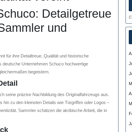
Schuco: Detailgetreue
E
 Sammler und
A
 für ihre Detailtreue, Qualität und historische
J
das deutsche Unternehmen Schuco hochwertige
gleichermaßen begeistern.
J
Detail
M
A
ch seine präzise Nachbildung des Originalfahrzeugs aus.
 hin zu den kleinsten Details wie Türgriffen oder Logos –
M
ntizität. Sammler schätzen die akribische Arbeit, die in
F
J
ack