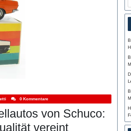
B
H
B
M
D
L
B
M
stefanocoletti
etti
0 Kommentare
H
ellautos von Schuco:
F
alität vereint