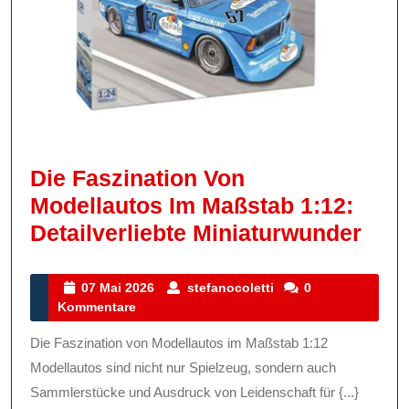
Die Faszination Von
Modellautos Im Maßstab 1:12:
Die
Detailverliebte Miniaturwunder
Fasz
Von
07
stefanocoletti
07 Mai 2026
stefanocoletti
0
Mai
Kommentare
Mode
2026
Im
Die Faszination von Modellautos im Maßstab 1:12
Maß
Modellautos sind nicht nur Spielzeug, sondern auch
1:12
Sammlerstücke und Ausdruck von Leidenschaft für {...}