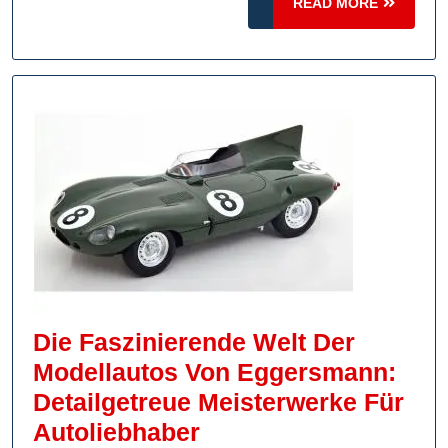
READ
READ MORE
Maisto
MORE
Die Faszinierende Welt Der
Modellautos Von Eggersmann:
Detailgetreue Meisterwerke Für
Die
Autoliebhaber