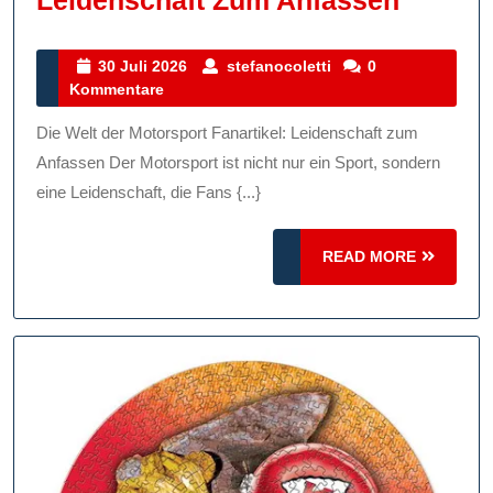
Leidenschaft Zum Anfassen
Faszin
Welt
30
stefanocoletti
30 Juli 2026
stefanocoletti
0
Juli
Kommentare
Der
2026
Motors
Die Welt der Motorsport Fanartikel: Leidenschaft zum
Fanarti
Anfassen Der Motorsport ist nicht nur ein Sport, sondern
Leiden
eine Leidenschaft, die Fans {...}
Zum
READ
READ MORE
Anfass
MORE