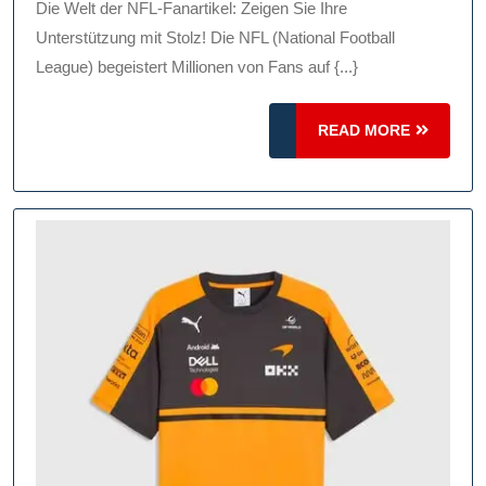
An
Die Welt der NFL-Fanartikel: Zeigen Sie Ihre
NFL-
Unterstützung mit Stolz! Die NFL (National Football
Fanartikeln
League) begeistert Millionen von Fans auf {...}
Für
READ
Echte
READ MORE
MORE
Fans!