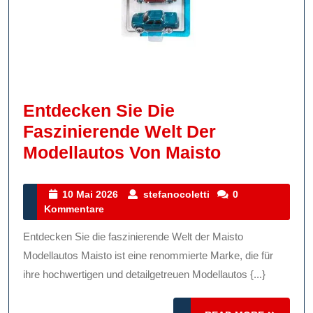
Entdecken Sie Die
Faszinierende Welt Der
Entdecken
Modellautos Von Maisto
Sie
Die
10
stefanocoletti
10 Mai 2026
stefanocoletti
0
Mai
Kommentare
Fasziniere
2026
Welt
Entdecken Sie die faszinierende Welt der Maisto
Der
Modellautos Maisto ist eine renommierte Marke, die für
Modellauto
ihre hochwertigen und detailgetreuen Modellautos {...}
Von