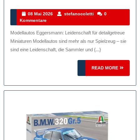
Faszinierende
Welt
08
stefanocoletti
08 Mai 2026
stefanocoletti
0
Mai
Kommentare
Der
2026
Modellautos
Modellautos Eggersmann: Leidenschaft für detailgetreue
Von
Miniaturen Modellautos sind mehr als nur Spielzeug – sie
Eggersmann:
sind eine Leidenschaft, die Sammler und {...}
Detailgetreue
READ
Meisterwerke
READ MORE
MORE
Für
Autoliebhaber