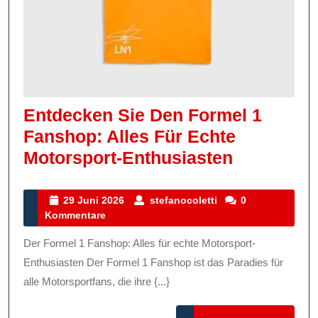
Entdecken Sie Den Formel 1
Fanshop: Alles Für Echte
Entdecke
Motorsport-Enthusiasten
Sie
Den
29
stefanocoletti
29 Juni 2026
stefanocoletti
0
Juni
Kommentare
Formel
2026
1
Der Formel 1 Fanshop: Alles für echte Motorsport-
Fanshop:
Enthusiasten Der Formel 1 Fanshop ist das Paradies für
Alles
alle Motorsportfans, die ihre {...}
Für