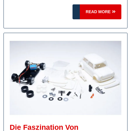
Deta
READ
READ MORE
Mini
MORE
Die Faszination Von