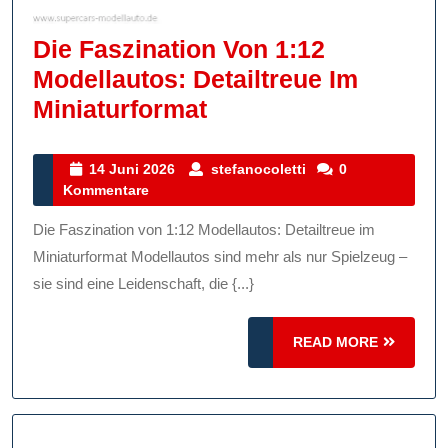
Die Faszination Von 1:12
Modellautos: Detailtreue Im
Die
Miniaturformat
Faszination
Von
14
stefanocoletti
14 Juni 2026
stefanocoletti
0
Juni
Kommentare
1:12
2026
Modellautos:
Die Faszination von 1:12 Modellautos: Detailtreue im
Detailtreue
Miniaturformat Modellautos sind mehr als nur Spielzeug –
Im
sie sind eine Leidenschaft, die {...}
Miniaturformat
READ
READ MORE
MORE