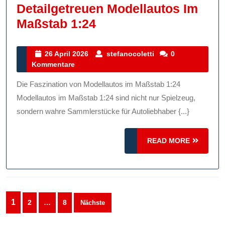
Detailgetreuen Modellautos Im
Die
Maßstab 1:24
Faszination
Von
26
stefanocoletti
26 April 2026
stefanocoletti
0
April
Kommentare
Detailgetreuen
2026
Modellautos
Die Faszination von Modellautos im Maßstab 1:24
Im
Modellautos im Maßstab 1:24 sind nicht nur Spielzeug,
Maßstab
sondern wahre Sammlerstücke für Autoliebhaber {...}
1:24
READ
READ MORE
MORE
Seitennummerierung
1
2
…
8
Nächste
der