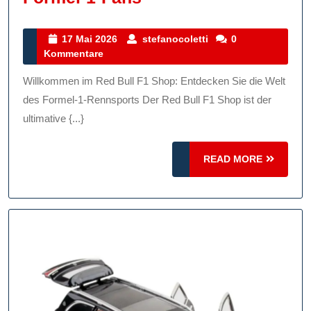
Sie
Den
17
stefanocoletti
17 Mai 2026
stefanocoletti
0
Mai
Kommentare
Red
2026
Bull
Willkommen im Red Bull F1 Shop: Entdecken Sie die Welt
F1
des Formel-1-Rennsports Der Red Bull F1 Shop ist der
Shop:
ultimative {...}
Ihr
READ
Anlaufpunkt
READ MORE
MORE
Für
Formel-
1-
Fans