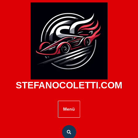
Zum
Inhalt
springen
STEFANOCOLETTI.COM
Menü