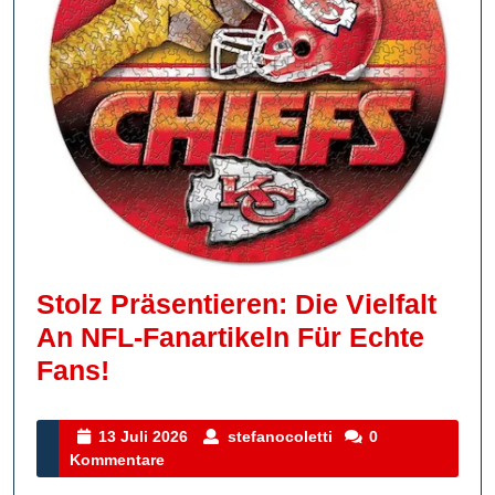
Stolz Präsentieren: Die Vielfalt
An NFL-Fanartikeln Für Echte
Stolz
Fans!
Präsentieren:
Die
13
stefanocoletti
13 Juli 2026
stefanocoletti
0
Juli
Kommentare
Vielfalt
2026