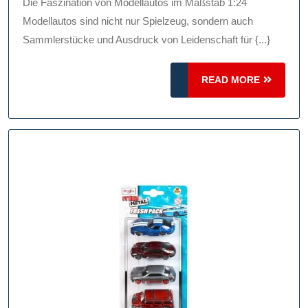
Im
Die Faszination von Modellautos im Maßstab 1:24
Maß
Modellautos sind nicht nur Spielzeug, sondern auch
1:24
Sammlerstücke und Ausdruck von Leidenschaft für {...}
Deta
READ
READ MORE
Mini
MORE