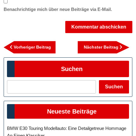
Benachrichtige mich über neue Beiträge via E-Mail.
Beitragsnavigation
Vorheriger
Nächst
Vorheriger Beitrag
Nächster Beitrag
Beitrag
Beitra
Suchen
Suchen
Neueste Beiträge
BMW E30 Touring Modellauto: Eine Detailgetreue Hommage
An Einen Klassiker