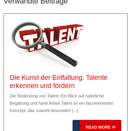
Verwandte Beiträge
Die Kunst der Entfaltung: Talente
Die
erkennen und fördern
Kunst
Die Bedeutung von Talent: Ein Blick auf natürliche
der
Begabung und harte Arbeit Talent ist ein faszinierendes
Entfaltung:
Konzept, das sowohl bewundert {...}
Talente
erkennen
READ
READ MORE