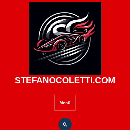
Zum
Inhalt
springen
STEFANOCOLETTI.COM
Menü