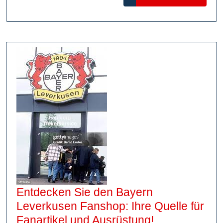
und
MORE
fördern
Entdecken Sie den Bayern
Leverkusen Fanshop: Ihre Quelle für
Entdecken
Fanartikel und Ausrüstung!