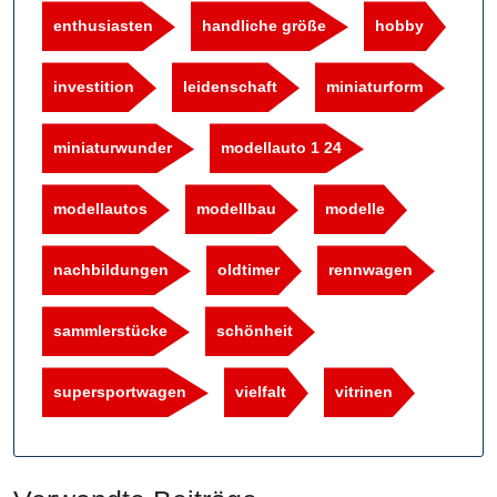
enthusiasten
handliche größe
hobby
investition
leidenschaft
miniaturform
miniaturwunder
modellauto 1 24
modellautos
modellbau
modelle
nachbildungen
oldtimer
rennwagen
sammlerstücke
schönheit
supersportwagen
vielfalt
vitrinen