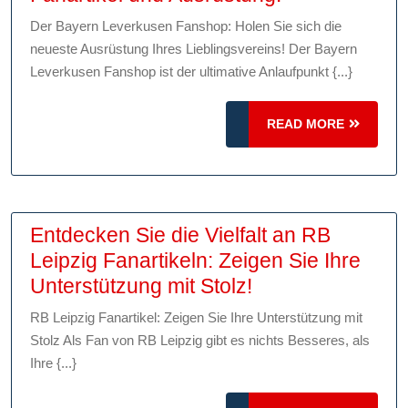
Sie
Der Bayern Leverkusen Fanshop: Holen Sie sich die
den
neueste Ausrüstung Ihres Lieblingsvereins! Der Bayern
Bayern
Leverkusen Fanshop ist der ultimative Anlaufpunkt {...}
Leverkusen
Fanshop:
READ
READ MORE
Ihre
MORE
Quelle
für
Fanartikel
Entdecken Sie die Vielfalt an RB
und
Leipzig Fanartikeln: Zeigen Sie Ihre
Ausrüstung!
Entdecken
Unterstützung mit Stolz!
Sie
RB Leipzig Fanartikel: Zeigen Sie Ihre Unterstützung mit
die
Stolz Als Fan von RB Leipzig gibt es nichts Besseres, als
Vielfalt
Ihre {...}
an