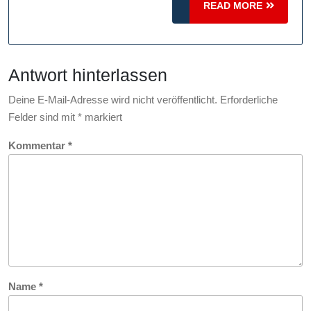
RB
READ
READ MORE
Leipzig
MORE
Fanartikeln:
Zeigen
Antwort hinterlassen
Sie
Ihre
Deine E-Mail-Adresse wird nicht veröffentlicht.
Erforderliche
Unterstützung
Felder sind mit
*
markiert
mit
Kommentar
*
Stolz!
Name
*