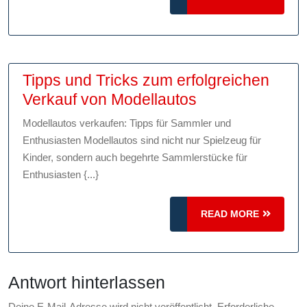
Spannung
MORE
und
Leidenschaft
Tipps und Tricks zum erfolgreichen
Tipps
Verkauf von Modellautos
und
Modellautos verkaufen: Tipps für Sammler und
Tricks
Enthusiasten Modellautos sind nicht nur Spielzeug für
zum
Kinder, sondern auch begehrte Sammlerstücke für
erfolgreichen
Enthusiasten {...}
Verkauf
von
READ
READ MORE
MORE
Modellautos
Antwort hinterlassen
Deine E-Mail-Adresse wird nicht veröffentlicht.
Erforderliche