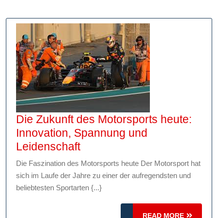
die
Adler
Die Zukunft des Motorsports heute:
Innovation, Spannung und
Die
Leidenschaft
Zukunft
Die Faszination des Motorsports heute Der Motorsport hat
des
sich im Laufe der Jahre zu einer der aufregendsten und
Motorsports
beliebtesten Sportarten {...}
heute:
Innovation,
READ
READ MORE