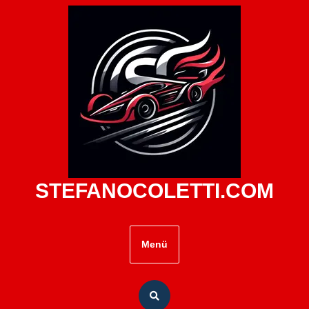
Zum
Inhalt
springen
STEFANOCOLETTI.COM
Menü