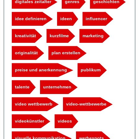
digitales zeitalter
genres
geschichten
idee definieren
ideen
influencer
kreativität
kurzfilme
marketing
originalität
plan erstellen
preise und anerkennung
publikum
talente
unternehmen
video wettbewerb
video-wettbewerbe
videokünstler
videos
visuelle kommunikation
werbespots