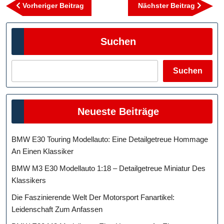
Beitragsnavigation
Vorheriger
Nächst
Vorheriger Beitrag
Nächster Beitrag
Beitrag
Beitra
Suchen
Suchen
Neueste Beiträge
BMW E30 Touring Modellauto: Eine Detailgetreue Hommage
An Einen Klassiker
BMW M3 E30 Modellauto 1:18 – Detailgetreue Miniatur Des
Klassikers
Die Faszinierende Welt Der Motorsport Fanartikel:
Leidenschaft Zum Anfassen