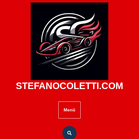
Zum
Inhalt
springen
STEFANOCOLETTI.COM
Menü