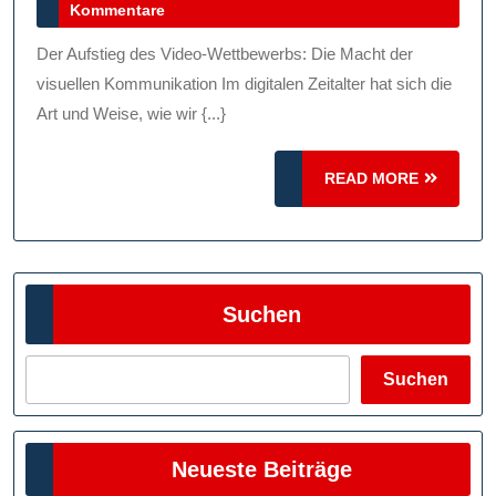
Juli
Kommentare
Video-
2024
Wettbew
Der Aufstieg des Video-Wettbewerbs: Die Macht der
Kreativit
visuellen Kommunikation Im digitalen Zeitalter hat sich die
Trifft
Art und Weise, wie wir {...}
Auf
READ
READ MORE
Visuelle
MORE
Meisterw
Suchen
Suchen
Neueste Beiträge