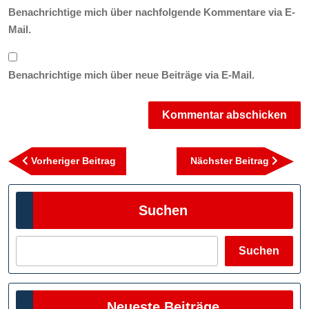
Benachrichtige mich über nachfolgende Kommentare via E-
Mail.
Benachrichtige mich über neue Beiträge via E-Mail.
Beitragsnavigation
Vorheriger
Nächst
Vorheriger Beitrag
Nächster Beitrag
Beitrag
Beitra
Suchen
Suchen
Neueste Beiträge