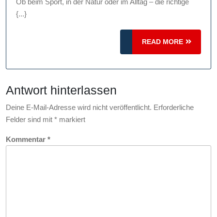
Ob beim Sport, in der Natur oder im Alltag – die richtige
hochwertiger
{...}
Ausrüstung
für
READ
READ MORE
Ihren
MORE
Erfolg
Antwort hinterlassen
Deine E-Mail-Adresse wird nicht veröffentlicht.
Erforderliche
Felder sind mit
*
markiert
Kommentar
*