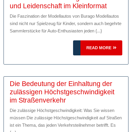
Die
und Leidenschaft im Kleinformat
faszinie
Die Faszination der Modellautos von Burago Modellautos
Welt
sind nicht nur Spielzeug für Kinder, sondern auch begehrte
der
Sammlerstücke für Auto-Enthusiasten jeden {...}
Modella
von
READ
READ MORE
Burago:
MORE
Präzisio
und
Leidens
Die Bedeutung der Einhaltung der
im
zulässigen Höchstgeschwindigkeit
Kleinfor
Die
im Straßenverkehr
Bedeutung
Die zulässige Höchstgeschwindigkeit: Was Sie wissen
der
müssen Die zulässige Höchstgeschwindigkeit auf Straßen
Einhaltung
ist ein Thema, das jeden Verkehrsteilnehmer betrifft. Es