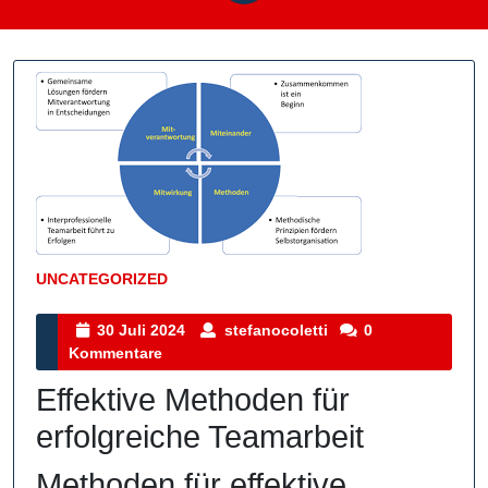
UNCATEGORIZED
Kategorie
30
stefanocoletti
30 Juli 2024
stefanocoletti
0
Juli
Kommentare
2024
Effektive Methoden für
erfolgreiche Teamarbeit
Methoden für effektive