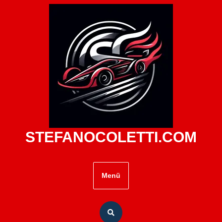
Zum
Inhalt
springen
STEFANOCOLETTI.COM
Menü