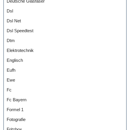
Deutsche Glasfaser
Dsl
Dsl Net
Dsl Speedtest
Dtm
Elektrotechnik
Englisch
Eufh
Ewe
Fc
Fc Bayern
Formel 1
Fotografie
Fritzbox