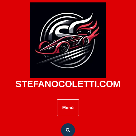
Zum
Inhalt
springen
STEFANOCOLETTI.COM
Menü