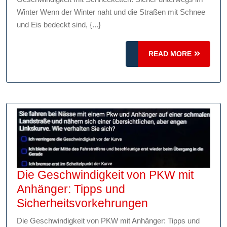
mit
Winter Wenn der Winter naht und die Straßen mit Schnee
Schneeketten:
und Eis bedeckt sind, {...}
Sicher
unterwegs
READ
READ MORE
im
MORE
Winter
Die Geschwindigkeit von PKW mit
Anhänger: Tipps und
Die
Sicherheitsvorkehrungen
Geschwindigke
Die Geschwindigkeit von PKW mit Anhänger: Tipps und