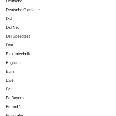
Deutsche
Deutsche Glasfaser
Dsl
Dsl Net
Dsl Speedtest
Dtm
Elektrotechnik
Englisch
Eufh
Ewe
Fc
Fc Bayern
Formel 1
Fotografie