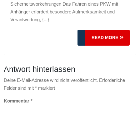
von
Sicherheitsvorkehrungen Das Fahren eines PKW mit
PKW
Anhänger erfordert besondere Aufmerksamkeit und
mit
Verantwortung, {...}
Anhänger:
Tipps
READ
READ MORE
MORE
und
Sicherheitsvo
Antwort hinterlassen
Deine E-Mail-Adresse wird nicht veröffentlicht.
Erforderliche
Felder sind mit
*
markiert
Kommentar
*