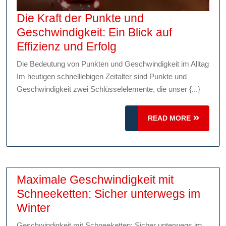
Die Kraft der Punkte und
Geschwindigkeit: Ein Blick auf
Die
Effizienz und Erfolg
Kraft
Die Bedeutung von Punkten und Geschwindigkeit im Alltag
der
Im heutigen schnelllebigen Zeitalter sind Punkte und
Punkte
Geschwindigkeit zwei Schlüsselelemente, die unser {...}
und
Geschwindigkeit:
READ
READ MORE
Ein
MORE
Blick
auf
Effizienz
Maximale Geschwindigkeit mit
und
Schneeketten: Sicher unterwegs im
Erfolg
Maximale
Winter
Geschwindigkeit
Geschwindigkeit mit Schneeketten: Sicher unterwegs im