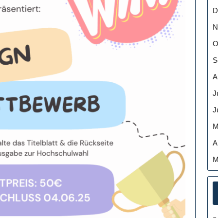
D
N
O
S
A
J
J
M
A
M