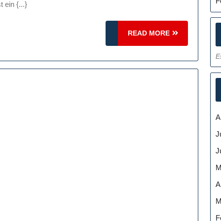
Motorsport-
F
ein {...}
Tickets
Wissen
READ
READ MORE
Müssen:
MORE
E
Ein
Leitfaden
Für
Rennsportfans
A
J
J
M
A
M
F