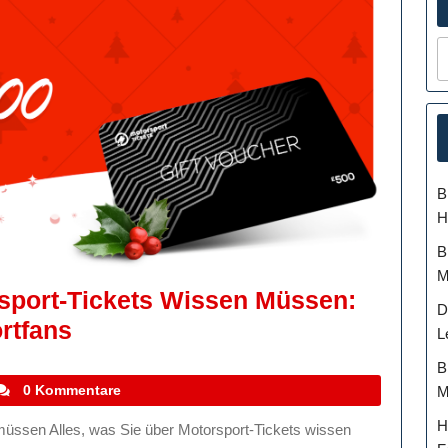
B
H
B
M
rsport-Tickets Wissen Müssen:
D
Alles,
rtfans
L
Was
B
Sie
tefanocoletti
0 Kommentare
M
Über
H