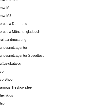
mw M
mw M3
orussia Dortmund
orussia Mönchengladbach
reitbandmessung
undesnetzagentur
undesnetzagentur Speedtest
ußgeldkatalog
vb
vb Shop
ampus Treskowallee
hemkids
hip