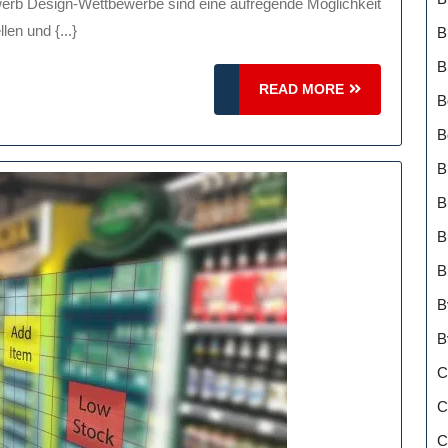
len und {...}
B
B
READ
READ MORE
B
MORE
B
B
B
B
B
B
B
C
C
C