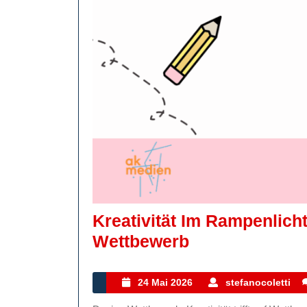
Kreativität Im Rampenlich
Kreativität
Wettbewerb
Im
Rampenlicht:
24
s
24 Mai 2026
stefanocoletti
Mai
Der