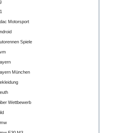
g
1
dac Motorsport
ndroid
utorennen Spiele
vm
ayern
ayern München
ekleidung
euth
iber Wettbewerb
ild
Bmw
mw E30 M3