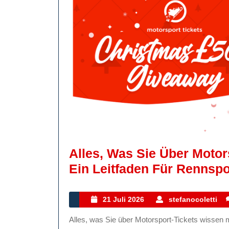
Alles, Was Sie Über Moto
Ein Leitfaden Für Rennspo
21
s
21 Juli 2026
stefanocoletti
Juli
Alles, was Sie über Motorsport-Tickets wissen müssen Alles, was Sie über Motorsport-Tickets wissen
2026