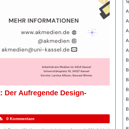
5
A
A
A
A
A
B
B
B
B
t: Der Aufregende Design-
B
B
tefanocoletti
0 Kommentare
B