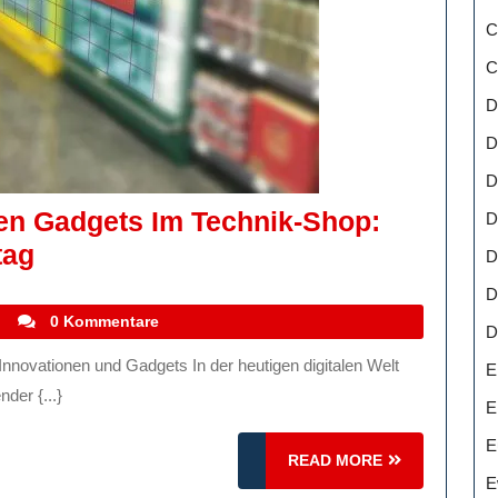
C
C
D
D
D
en Gadgets Im Technik-Shop:
D
Entdecken
tag
D
Sie
D
Die
stefanocoletti
0 Kommentare
D
Neuesten
E
Gadgets
der {...}
E
Im
E
Technik-
READ
READ MORE
Shop:
MORE
E