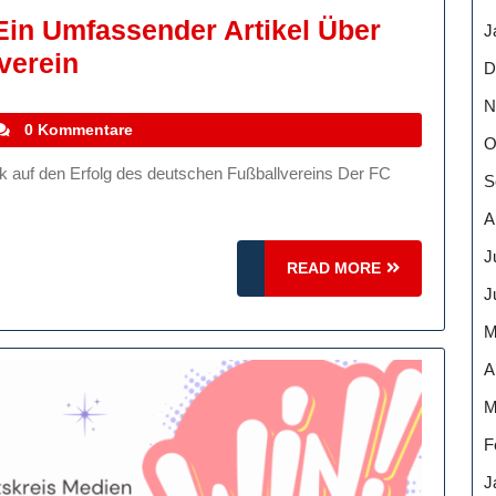
in Umfassender Artikel Über
J
Der
verein
D
FC
N
Bayern
tefanocoletti
0 Kommentare
O
München:
S
Ein
A
Umfassender
Artikel
J
READ
READ MORE
Über
MORE
J
Den
M
Erfolgreichen
A
Fußballverein
M
F
J