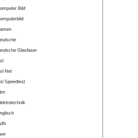
omputer Bild
omputerbild
amen
eutsche
eutsche Glasfaser
sl
sl Net
sl Speedtest
tm
lektrotechnik
nglisch
ufh
we