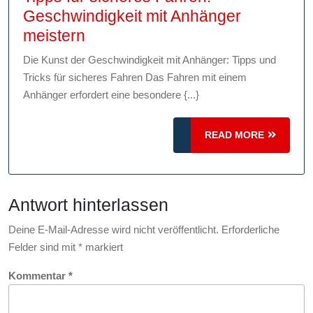
Geschwindigkeit mit Anhänger
Tipps
meistern
für
Die Kunst der Geschwindigkeit mit Anhänger: Tipps und
sicheres
Tricks für sicheres Fahren Das Fahren mit einem
Fahren:
Anhänger erfordert eine besondere {...}
Geschwindigkeit
mit
READ
READ MORE
Anhänger
MORE
meistern
Antwort hinterlassen
Deine E-Mail-Adresse wird nicht veröffentlicht.
Erforderliche
Felder sind mit
*
markiert
Kommentar
*