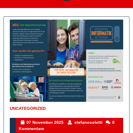
UNCATEGORIZED
Kategorie
07
stefanocoletti
07 November 2025
stefanocoletti
0
November
Kommentare