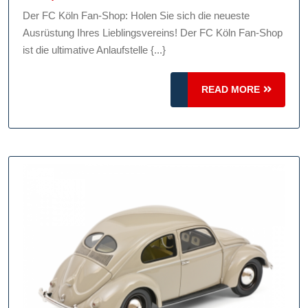
Sie
Der FC Köln Fan-Shop: Holen Sie sich die neueste
den
Ausrüstung Ihres Lieblingsvereins! Der FC Köln Fan-Shop
FC
ist die ultimative Anlaufstelle {...}
Köln
Fan-
READ
READ MORE
Shop:
MORE
Alles
für
echte
Fans!