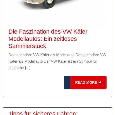
Die Faszination des VW Käfer
Modellautos: Ein zeitloses
Die
Sammlerstück
Faszination
Der legendäre VW Käfer als Modellauto Der legendäre VW
des
Käfer als Modellauto Der VW Käfer ist ein Symbol für
VW
deutsche {...}
Käfer
Modellautos:
READ
READ MORE
Ein
MORE
zeitloses
Sammlerstück
Tipps für sicheres Fahren: