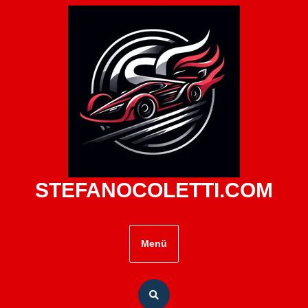
Zum
Inhalt
springen
STEFANOCOLETTI.COM
Menü