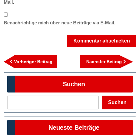
Mail.
Benachrichtige mich über neue Beiträge via E-Mail.
Beitragsnavigation
Vorheriger
Nächst
Vorheriger Beitrag
Nächster Beitrag
Beitrag
Beitra
Suchen
Suchen
Neueste Beiträge