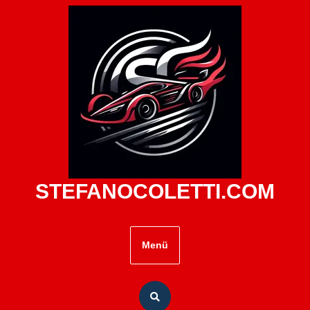
Zum
Inhalt
springen
STEFANOCOLETTI.COM
Menü