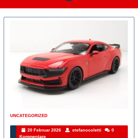
UNCATEGORIZED
Kategorie
20
stefanocoletti
20 Februar 2026
stefanocoletti
0
Februar
Kommentare