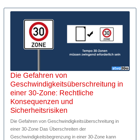
Die Gefahren von
Geschwindigkeitsüberschreitung in
einer 30-Zone: Rechtliche
Konsequenzen und
Die
Sicherheitsrisiken
Gefahren
Die Gefahren von Geschwindigkeitsüberschreitung in
von
einer 30-Zone Das Überschreiten der
Geschwindigkeitsüber
Geschwindigkeitsbegrenzung in einer 30-Zone kann