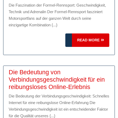
Faszination
Die Faszination der Formel-Rennsport: Geschwindigkeit,
des
Technik und Adrenalin Der Formel-Rennsport fasziniert
Formelsports:
Motorsportfans auf der ganzen Welt durch seine
Geschwindigkeit,
einzigartige Kombination {...}
Technik
und
READ
READ MORE
MORE
Adrenalin
Die Bedeutung von
Verbindungsgeschwindigkeit für ein
Die
reibungsloses Online-Erlebnis
Bedeutun
Die Bedeutung der Verbindungsgeschwindigkeit: Schnelles
von
Internet für eine reibungslose Online-Erfahrung Die
Verbindun
Verbindungsgeschwindigkeit ist ein entscheidender Faktor
für
für die Qualität unseres {...}