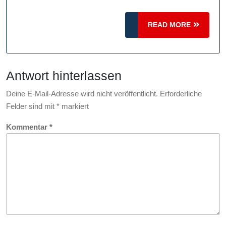
ein
reibungsl
READ
READ MORE
MORE
Online-
Erlebnis
Antwort hinterlassen
Deine E-Mail-Adresse wird nicht veröffentlicht.
Erforderliche
Felder sind mit
*
markiert
Kommentar
*