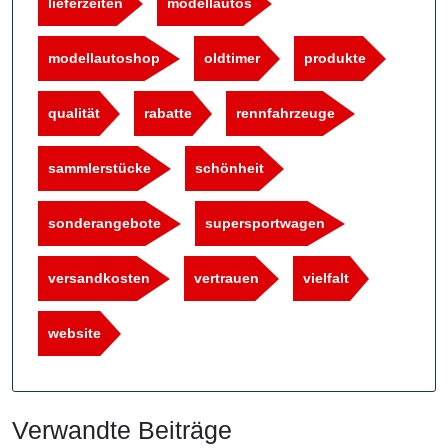
lieferzeiten
modellautos
modellautoshop
oldtimer
produkte
qualität
rabatte
rennfahrzeuge
sammlerstücke
schönheit
sonderangebote
supersportwagen
versandkosten
vertrauen
vielfalt
website
Verwandte Beiträge