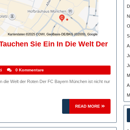
D
N
O
S
auchen Sie Ein In Die Welt Der
A
J
J
stefanocoletti
i
0 Kommentare
M
A
M
READ
READ MORE
MORE