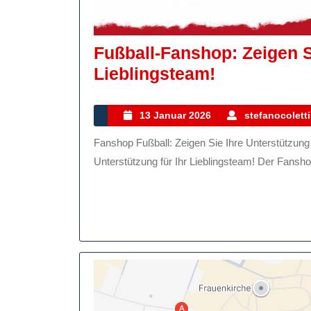
Fußball-Fanshop: Zeigen S
Fußball-
Lieblingsteam!
Fanshop:
Zeigen
13
13 Januar 2026
stefanocoletti
Januar
Sie
Fanshop Fußball: Zeigen Sie Ihre Unterstützung für Ihr Lieblingsteam! Fanshop Fußball: Zeigen Sie Ihre
2026
Ihre
Unterstützung für Ihr Lieblingsteam! Der Fanshop
Unterstütz
Für
Ihr
Lieblingste