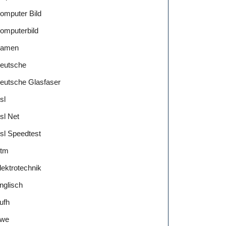
omputer Bild
omputerbild
amen
eutsche
eutsche Glasfaser
chaft!
sl
sl Net
sl Speedtest
tm
lektrotechnik
nglisch
ufh
we