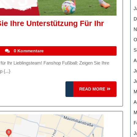
J
D
ie Ihre Unterstützung Für Ihr
N
O
S
stefanocoletti
0 Kommentare
A
J
 {...}
ung
J
READ
READ MORE
M
MORE
A
am!
M
F
J