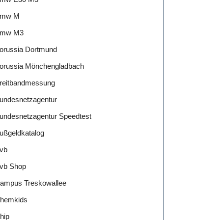
mw M
mw M3
orussia Dortmund
orussia Mönchengladbach
reitbandmessung
undesnetzagentur
undesnetzagentur Speedtest
ußgeldkatalog
vb
vb Shop
ampus Treskowallee
hemkids
hip