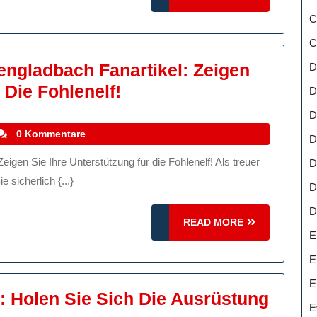
Sich
MORE
C
Die
C
Besten
ngladbach Fanartikel: Zeigen
D
Fanartikel
Günstige
 Die Fohlenelf!
D
Für
Borussia
Ihre
D
Mönchengladbach
tefanocoletti
0 Kommentare
Lieblingsmanns
D
Fanartikel:
D
Zeigen
sicherlich {...}
D
Sie
D
Ihre
READ
READ MORE
E
Unterstützung
MORE
Für
E
Die
E
 Holen Sie Sich Die Ausrüstung
Fohlenelf!
E