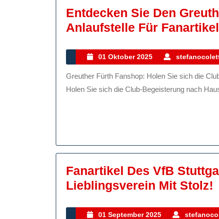
Die
Entdecken Sie Den Greuth
Welt
Anlaufstelle Für Fanartike
Der
Roten!
01
01 Oktober 2025
stefanocolett
Oktober
Greuther Fürth Fanshop: Holen Sie sich die Club-Begeisterung nach Hause! Greuther Fürth Fanshop:
2025
Holen Sie sich die Club-Begeisterung nach Hause
Fanartikel Des VfB Stuttga
F
Lieblingsverein Mit Stolz!
01
01 September 2025
stefanocol