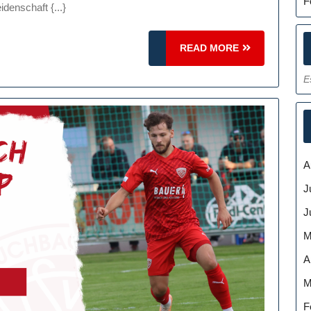
F
denschaft {...}
toshops
READ
READ MORE
MORE
E
A
J
J
M
A
M
F