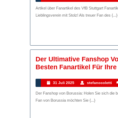
September
S
Artikel über Fanartikel des VfB Stuttgart Fanartikel des VfB Stuttgart: Unterstützen Sie Ihren
2025
U
Lieblingsverein mit Stolz! Als treuer Fan des {...}
S
I
L
M
S
Der Ultimative Fanshop Vo
Besten Fanartikel Für Ihr
31
s
31 Juli 2025
stefanocoletti
Juli
Der Fanshop von Borussia: Holen Sie sich die besten Fanartikel für Ihre Lieblingsmannschaft! Als treuer
2025
Fan von Borussia möchten Sie {...}