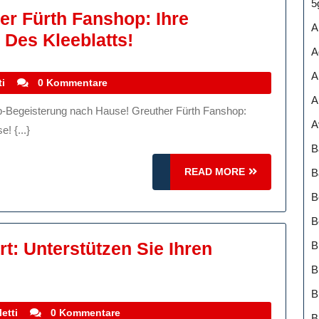
5
er Fürth Fanshop: Ihre
A
Entdecken
l Des Kleeblatts!
A
Sie
A
Den
stefanocoletti
i
0 Kommentare
Greuther
A
Fürth
A
! {...}
Fanshop:
B
Ihre
READ
READ MORE
B
Anlaufstelle
MORE
B
Für
B
Fanartikel
rt: Unterstützen Sie Ihren
B
Des
anartikel
B
Kleeblatts!
Des
VfB
stefanocoletti
etti
0 Kommentare
B