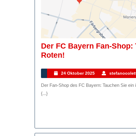
Der FC Bayern Fan-Shop: T
Der
Roten!
FC
Bayern
24
24 Oktober 2025
stefanocolett
Oktober
Fan-
Der Fan-Shop des FC Bayern: Tauchen Sie ein in die Welt der Roten Der FC Bayern München ist nicht nur
2025
Shop:
{...}
Tauchen
Sie
Ein
In