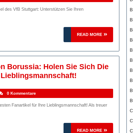
tuttgart:
B
nterstützen
B
ie
B
hren
READ
READ MORE
B
ieblingsverein
MORE
it
B
tolz!
B
n Borussia: Holen Sie Sich Die
B
Der
e Lieblingsmannschaft!
B
Ultimative
B
Fanshop
tefanocoletti
0 Kommentare
Von
B
Borussia:
C
Holen
C
Sie
READ
READ MORE
C