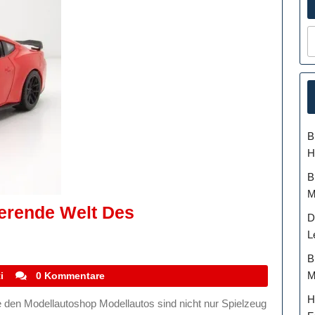
B
H
B
M
ierende Welt Des
D
en
L
B
M
stefanocoletti
i
0 Kommentare
rende
H