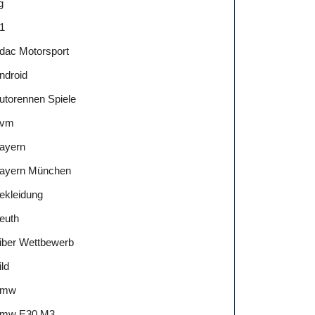
g
1
dac Motorsport
ndroid
utorennen Spiele
vm
ayern
ayern München
ekleidung
euth
iber Wettbewerb
ild
Bmw
mw E30 M3