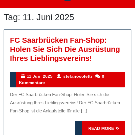
Tag:
11. Juni 2025
FC Saarbrücken Fan-Shop:
Holen Sie Sich Die Ausrüstung
FC
Ihres Lieblingsvereins!
Saarbrücke
Fan-
11
stefanocoletti
11 Juni 2025
stefanocoletti
0
Juni
Kommentare
Shop:
2025
Holen
Der FC Saarbrücken Fan-Shop: Holen Sie sich die
Sie
Ausrüstung Ihres Lieblingsvereins! Der FC Saarbrücken
Sich
Fan-Shop ist die Anlaufstelle für alle {...}
Die
READ
READ MORE
Ausrüstung
MORE