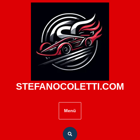
Zum
Inhalt
springen
STEFANOCOLETTI.COM
Menü