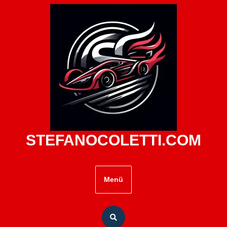
Zum
Inhalt
springen
STEFANOCOLETTI.COM
Menü