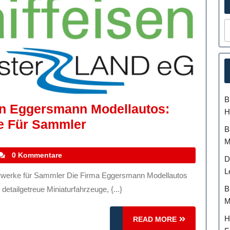
B
on Eggersmann Modellautos:
H
Die
ge Für Sammler
B
Faszinierende
M
Welt
tefanocoletti
0 Kommentare
D
Von
L
Eggersmann
B
detailgetreue Miniaturfahrzeuge, {...}
Modellautos:
M
Perfekte
H
READ
READ MORE
MORE