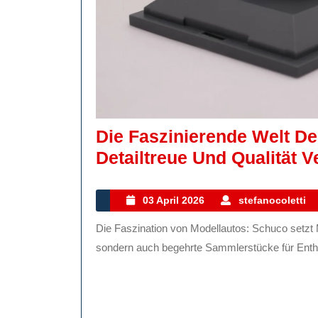
Die Faszinierende Welt D
Detailtreue Und Qualität V
03
03 April 2026
stefanocoletti
April
Die Faszination von Modellautos: Schuco setzt Maßstäbe Modellautos sind nicht nur Spielzeug für Kinder,
2026
sondern auch begehrte Sammlerstücke für Enthus