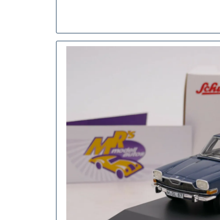
Modellautos
Von
Maisto