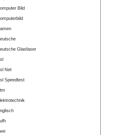
omputer Bild
omputerbild
amen
eutsche
eutsche Glasfaser
sl
sl Net
sl Speedtest
tm
lektrotechnik
nglisch
ufh
we