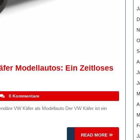
J
D
N
O
S
A
fer Modellautos: Ein Zeitloses
J
J
M
stefanocoletti
0 Kommentare
A
M
:
F
READ
READ MORE
J