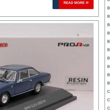
READ
READ MORE
MORE
B
B
B
B
B
B
B
B
B
B
C
C
C