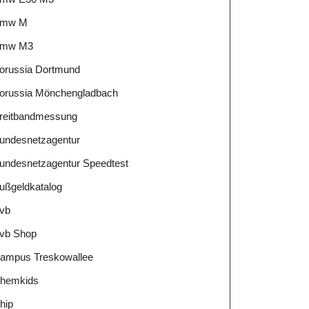
mw M
mw M3
orussia Dortmund
orussia Mönchengladbach
reitbandmessung
undesnetzagentur
undesnetzagentur Speedtest
ußgeldkatalog
vb
vb Shop
ampus Treskowallee
hemkids
hip