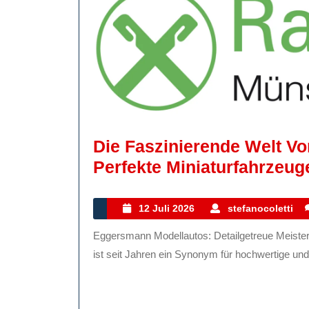
Die Faszinierende Welt V
Perfekte Miniaturfahrzeu
12
s
12 Juli 2026
stefanocoletti
Juli
Eggersmann Modellautos: Detailgetreue Meisterwerke für Sammler Die Firma Eggersmann Modellautos
2026
ist seit Jahren ein Synonym für hochwertige und 