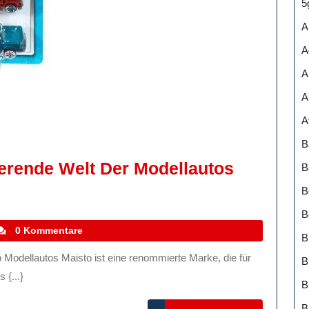
5
A
A
A
A
A
B
ierende Welt Der Modellautos
B
B
B
tefanocoletti
0 Kommentare
B
B
 {...}
B