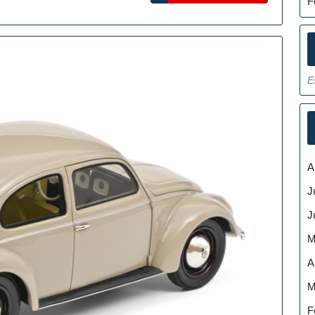
Miniaturfahrzeuge
F
Für
Sammler
E
A
J
J
M
A
M
F