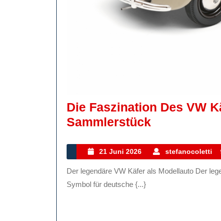
Die Faszination Des VW Kä
Die
Sammlerstück
Faszination
Des
21
21 Juni 2026
stefanocoletti
Juni
VW
Der legendäre VW Käfer als Modellauto Der legendäre VW Käfer als Modellauto Der VW Käfer ist ein
2026
Käfer
Symbol für deutsche {...}
Modellautos
Ein