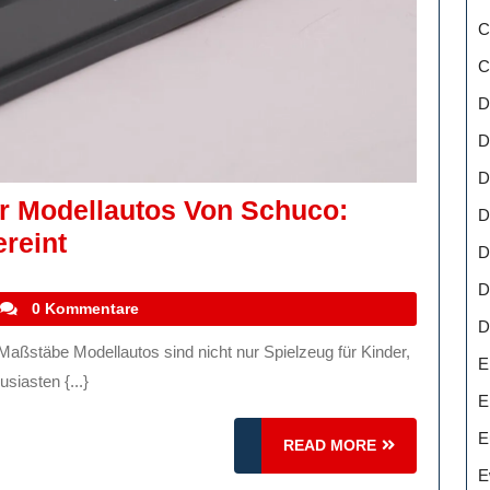
C
C
D
D
D
er Modellautos Von Schuco:
D
Die
ereint
D
Faszinierende
D
Welt
stefanocoletti
0 Kommentare
D
Der
E
Modellautos
iasten {...}
Von
E
Schuco:
E
READ
READ MORE
Detailtreue
MORE
E