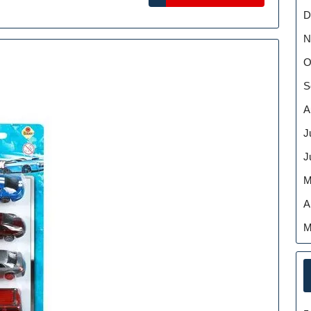
MORE
D
ck
N
O
S
A
J
J
M
A
M