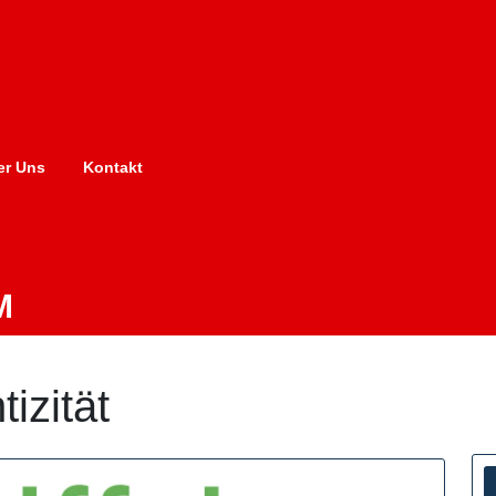
er Uns
Kontakt
M
tizität