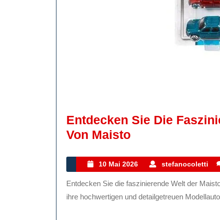
Entdecken Sie Die Faszin
Entdecken
Von Maisto
Sie
Die
10
s
10 Mai 2026
stefanocoletti
Mai
Faszinierende
Entdecken Sie die faszinierende Welt der Maisto Modellautos Maisto ist eine renommierte Marke, die für
2026
Welt
ihre hochwertigen und detailgetreuen Modellautos
Der