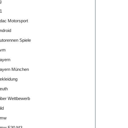
g
1
dac Motorsport
ndroid
utorennen Spiele
vm
ayern
ayern München
ekleidung
euth
iber Wettbewerb
ild
Bmw
mw E30 M3