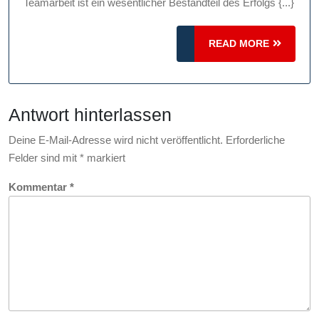
Methoden
Teamarbeit ist ein wesentlicher Bestandteil des Erfolgs {...}
zur
erfolgreichen
READ
READ MORE
Zusammenarbeit
MORE
Antwort hinterlassen
Deine E-Mail-Adresse wird nicht veröffentlicht.
Erforderliche
Felder sind mit
*
markiert
Kommentar
*