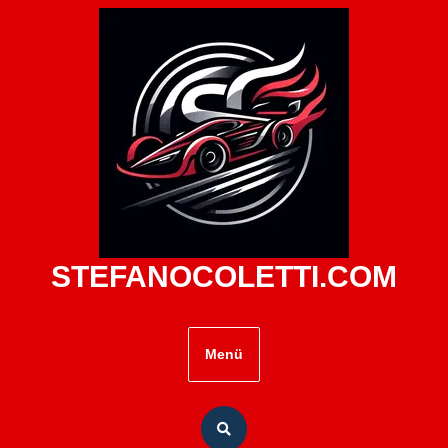
Zum
Inhalt
springen
STEFANOCOLETTI.COM
Menü