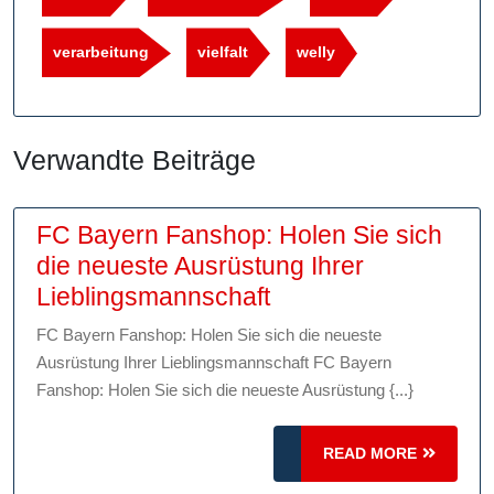
verarbeitung
vielfalt
welly
Verwandte Beiträge
FC Bayern Fanshop: Holen Sie sich
die neueste Ausrüstung Ihrer
FC
Lieblingsmannschaft
Bayern
FC Bayern Fanshop: Holen Sie sich die neueste
Fanshop:
Ausrüstung Ihrer Lieblingsmannschaft FC Bayern
Holen
Fanshop: Holen Sie sich die neueste Ausrüstung {...}
Sie
sich
READ
READ MORE
die
MORE