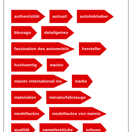
authentizität
autoart
autoliebhaber
bburago
detailgetreu
faszination des automobils
hersteller
hochwertig
maisto
maisto international inc
marke
materialien
miniaturfahrzeuge
modellautos
modellautos von maisto
qualität
sammlerstücke
schuco