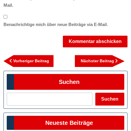
Mail.
Benachrichtige mich über neue Beiträge via E-Mail.
Beitragsnavigation
Vorheriger
Nächst
Vorheriger Beitrag
Nächster Beitrag
Beitrag
Beitra
Suchen
Suchen
Neueste Beiträge