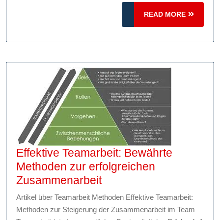
die
READ
READ MORE
Leistung
MORE
Ihrer
Internetverbindung
Effektive Teamarbeit: Bewährte
Methoden zur erfolgreichen
Effektive
Zusammenarbeit
Teamarbeit:
Artikel über Teamarbeit Methoden Effektive Teamarbeit:
Bewährte
Methoden zur Steigerung der Zusammenarbeit im Team