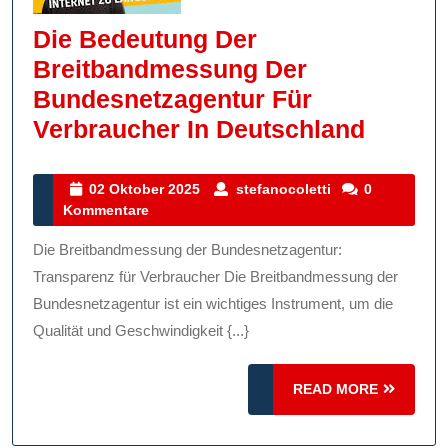
Die Bedeutung Der
Breitbandmessung Der
Bundesnetzagentur Für
Die
Verbraucher In Deutschland
Bedeu
Der
02
stefanocoletti
02 Oktober 2025
stefanocoletti
0
Oktober
Kommentare
Breit
2025
Der
Die Breitbandmessung der Bundesnetzagentur:
Bundes
Transparenz für Verbraucher Die Breitbandmessung der
Für
Bundesnetzagentur ist ein wichtiges Instrument, um die
Qualität und Geschwindigkeit {...}
Verbra
In
READ
READ MORE
Deutsc
MORE