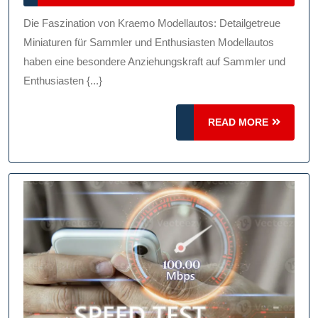
Der
2026
Kraem
Die Faszination von Kraemo Modellautos: Detailgetreue
Modella
Miniaturen für Sammler und Enthusiasten Modellautos
Detailg
haben eine besondere Anziehungskraft auf Sammler und
Enthusiasten {...}
Miniatu
Für
READ
READ MORE
Sammle
MORE
Und
Enthusi