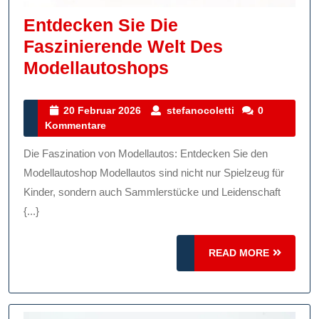
Entdecken Sie Die
Faszinierende Welt Des
Entdecken
Modellautoshops
Sie
Die
20
stefanocoletti
20 Februar 2026
stefanocoletti
0
Februar
Kommentare
Faszinierende
2026
Welt
Die Faszination von Modellautos: Entdecken Sie den
Des
Modellautoshop Modellautos sind nicht nur Spielzeug für
Modellautoshops
Kinder, sondern auch Sammlerstücke und Leidenschaft
{...}
READ
READ MORE
MORE