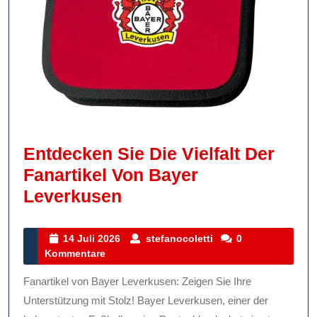
Entdecken Sie Die Vielfalt Der
Fanartikel Von Bayer
Entdecken
Leverkusen
Sie
Die
14
stefanocoletti
14 Juli 2026
stefanocoletti
0
Juli
Kommentare
Vielfalt
2026
Der
Fanartikel von Bayer Leverkusen: Zeigen Sie Ihre
Fanartikel
Unterstützung mit Stolz! Bayer Leverkusen, einer der