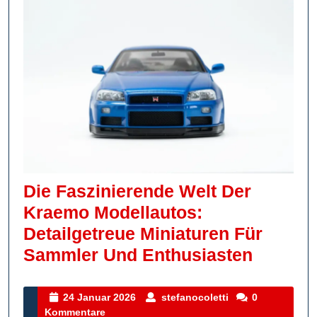
Die Faszinierende Welt Der
Kraemo Modellautos:
Detailgetreue Miniaturen Für
Die
Sammler Und Enthusiasten
Faszini
Welt
24
stefanocoletti
24 Januar 2026
stefanocoletti
0
Januar
Kommentare