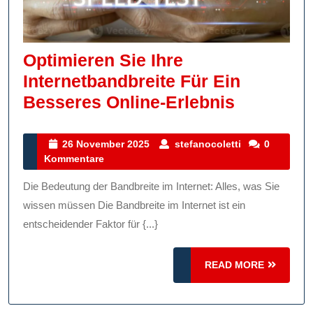
Optimieren Sie Ihre
Internetbandbreite Für Ein
Optimier
Besseres Online-Erlebnis
Sie
Ihre
26
stefanocoletti
26 November 2025
stefanocoletti
0
November
Kommentare
Internetb
2025
Für
Die Bedeutung der Bandbreite im Internet: Alles, was Sie
Ein
wissen müssen Die Bandbreite im Internet ist ein
Besseres
entscheidender Faktor für {...}
Online-
READ
READ MORE
Erlebnis
MORE