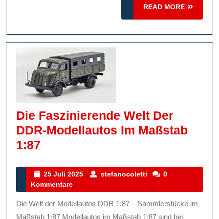
READ
READ MORE
Präzis
MORE
Im
Miniatu
Die Faszinierende Welt Der
DDR-Modellautos Im Maßstab
Die
1:87
Faszinierende
Welt
25
stefanocoletti
25 Juli 2025
stefanocoletti
0
Juli
Kommentare
Der
2025
DDR-
Die Welt der Modellautos DDR 1:87 – Sammlerstücke im
Modellautos
Maßstab 1:87 Modellautos im Maßstab 1:87 sind bei