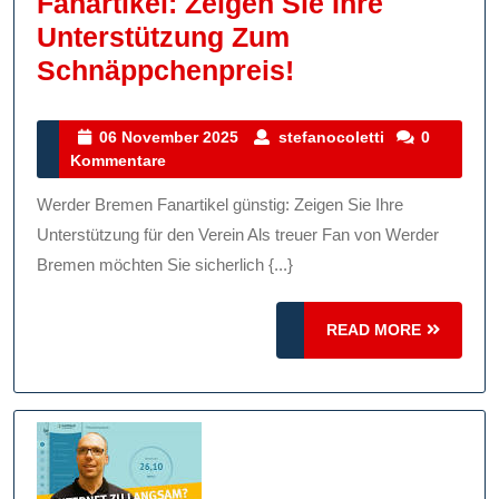
Fanartikel: Zeigen Sie Ihre
Unterstützung Zum
Günstige
Schnäppchenpreis!
Werder
Bremen
06
stefanocoletti
06 November 2025
stefanocoletti
0
November
Kommentare
Fanartikel:
2025
Zeigen
Werder Bremen Fanartikel günstig: Zeigen Sie Ihre
Sie
Unterstützung für den Verein Als treuer Fan von Werder
Ihre
Bremen möchten Sie sicherlich {...}
Unterstützung
READ
Zum
READ MORE
MORE
Schnäppchenpr