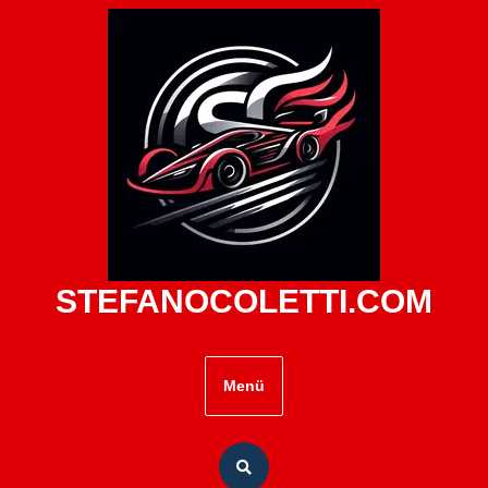
Zum
Inhalt
springen
STEFANOCOLETTI.COM
Menü