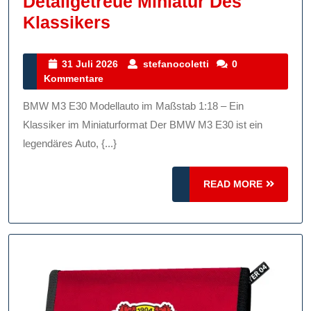
Detailgetreue Miniatur Des
BMW
Klassikers
M3
E30
31
stefanocoletti
31 Juli 2026
stefanocoletti
0
Juli
Kommentare
Modellauto
2026
1:18
BMW M3 E30 Modellauto im Maßstab 1:18 – Ein
–
Klassiker im Miniaturformat Der BMW M3 E30 ist ein
Detailgetreue
legendäres Auto, {...}
Miniatur
READ
Des
READ MORE
MORE
Klassikers