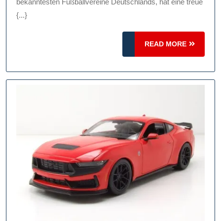
Von
bekanntesten Fußballvereine Deutschlands, hat eine treue
{...}
Bayer
Leverkusen
READ
READ MORE
MORE