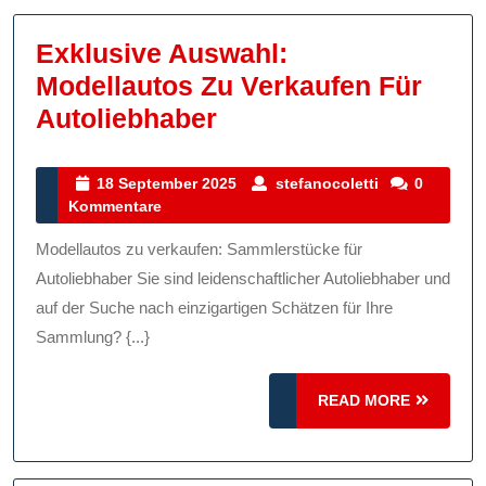
Exklusive Auswahl:
Modellautos Zu Verkaufen Für
Exklusive
Autoliebhaber
Auswahl:
Modellautos
18
stefanocolett
18 September 2025
stefanocoletti
0
September
Kommentare
Zu
2025
Verkaufen
Modellautos zu verkaufen: Sammlerstücke für
Für
Autoliebhaber Sie sind leidenschaftlicher Autoliebhaber und
Autoliebhaber
auf der Suche nach einzigartigen Schätzen für Ihre
Sammlung? {...}
READ
READ MORE
MORE