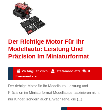
Der Richtige Motor Für Ihr
Modellauto: Leistung Und
Der
Präzision Im Miniaturformat
Richtig
Motor
26
stefanocoletti
26 August 2025
stefanocoletti
0
August
Kommentare
Für
2025
Ihr
Der richtige Motor für Ihr Modellauto: Leistung und
Modell
Präzision im Miniaturformat Modellautos faszinieren nicht
Leistu
nur Kinder, sondern auch Erwachsene, die {...}
Und