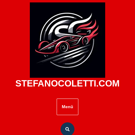
Zum
Inhalt
springen
STEFANOCOLETTI.COM
Menü