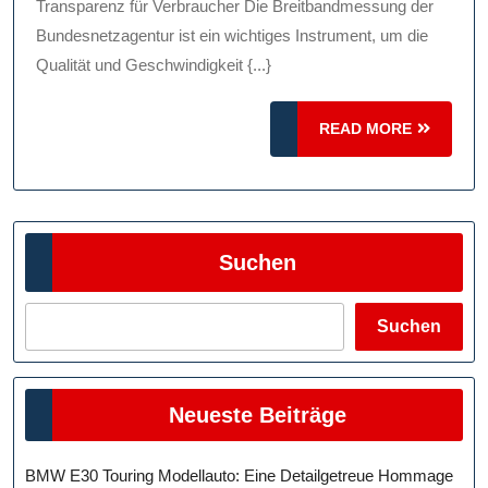
Bundes
Transparenz für Verbraucher Die Breitbandmessung der
Für
Bundesnetzagentur ist ein wichtiges Instrument, um die
Qualität und Geschwindigkeit {...}
Verbra
In
READ
READ MORE
Deutsc
MORE
Suchen
Suchen
Neueste Beiträge
BMW E30 Touring Modellauto: Eine Detailgetreue Hommage