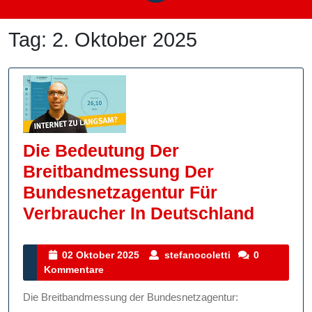
Tag:
2. Oktober 2025
Die Bedeutung Der
Breitbandmessung Der
Bundesnetzagentur Für
Die
Verbraucher In Deutschland
Bedeu
Der
02
stefanocoletti
02 Oktober 2025
stefanocoletti
0
Oktober
Kommentare
Breit
2025
Der
Die Breitbandmessung der Bundesnetzagentur: