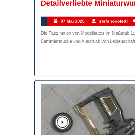
Detailverliebte Miniaturw
07
s
07 Mai 2026
stefanocoletti
Mai
Die Faszination von Modellautos im Maßstab 1:12 Modellautos sind nicht nur Spielzeug, sondern auch
2026
Sammlerstücke und Ausdruck von Leidenschaft fü