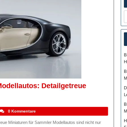
B
H
B
M
Modellautos: Detailgetreue
D
e
L
szination
B
on
M
stefanocoletti
0 Kommentare
12
H