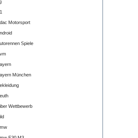
g
1
dac Motorsport
ndroid
utorennen Spiele
vm
ayern
ayern München
ekleidung
euth
iber Wettbewerb
ild
Bmw
mw E30 M3