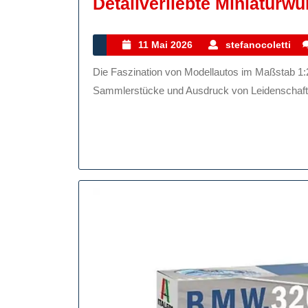
Detailverliebte Miniaturw
11
s
11 Mai 2026
stefanocoletti
Mai
Die Faszination von Modellautos im Maßstab 1:24 Modellautos sind nicht nur Spielzeug, sondern auch
2026
Sammlerstücke und Ausdruck von Leidenschaft fü