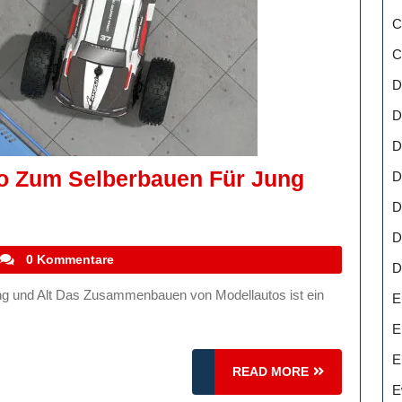
C
C
D
D
D
to Zum Selberbauen Für Jung
D
D
D
stefanocoletti
0 Kommentare
D
E
E
E
READ
READ MORE
E
MORE