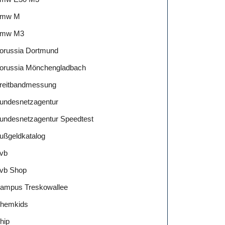
mw M
mw M3
orussia Dortmund
orussia Mönchengladbach
reitbandmessung
undesnetzagentur
undesnetzagentur Speedtest
ußgeldkatalog
vb
vb Shop
ampus Treskowallee
hemkids
hip