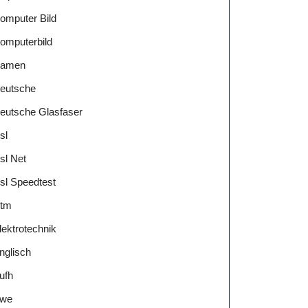
omputer Bild
omputerbild
amen
eutsche
eutsche Glasfaser
sl
sl Net
sl Speedtest
tm
lektrotechnik
nglisch
ufh
we