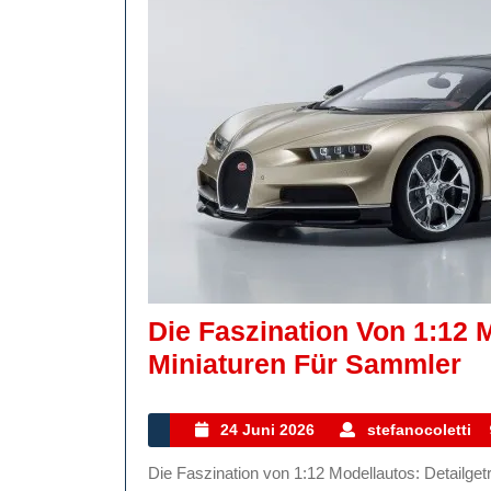
Die Faszination Von 1:12 
Di
Miniaturen Für Sammler
Fa
V
24
24 Juni 2026
stefanocoletti
Juni
1:
Die Faszination von 1:12 Modellautos: Detailgetreue Miniaturen für Sammler Modellautos sind nicht nur
2026