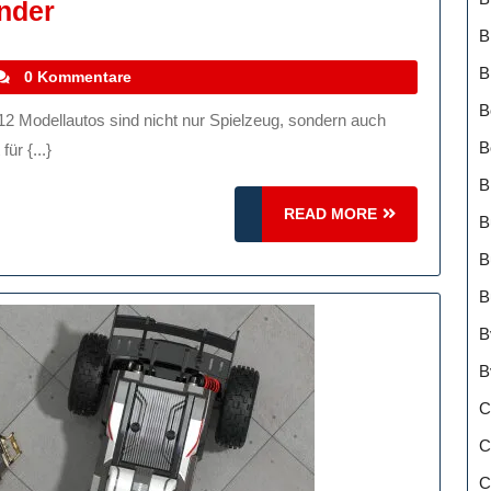
Die
under
B
Faszination
Von
B
tefanocoletti
0 Kommentare
Modellautos
B
Im
B
r {...}
Maßstab
B
1:12:
READ
READ MORE
B
Detailverliebte
MORE
B
Miniaturwunder
B
B
B
C
C
C