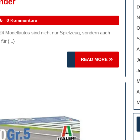
Die
under
D
Faszination
N
Von
tefanocoletti
0 Kommentare
Modellautos
O
Im
S
r {...}
Maßstab
A
1:24:
READ
READ MORE
J
Detailverliebte
MORE
J
Miniaturwunder
M
A
M