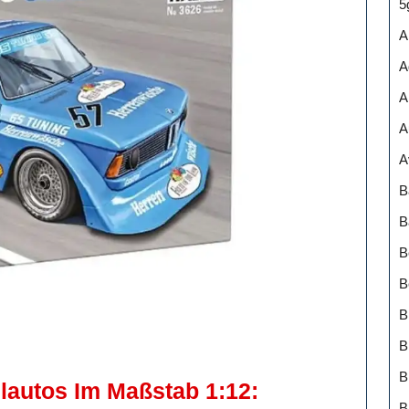
5
A
A
A
A
A
B
B
B
B
B
B
lautos Im Maßstab 1:12:
B