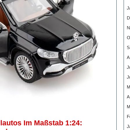
J
D
N
O
S
A
J
J
M
A
M
F
lautos Im Maßstab 1:24:
J