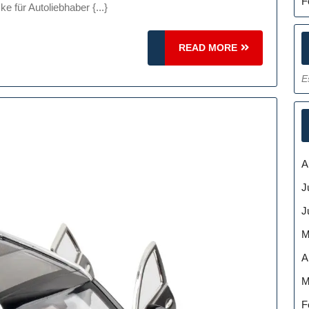
dellautos:
F
 für Autoliebhaber {...}
tailgetreue
niaturen
READ
READ MORE
r
MORE
E
ammler
A
J
J
M
A
M
F