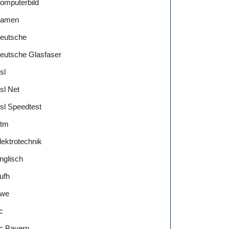
omputerbild
amen
eutsche
eutsche Glasfaser
sl
sl Net
sl Speedtest
tm
lektrotechnik
nglisch
ufh
we
c
c Bayern