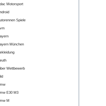
dac Motorsport
ndroid
utorennen Spiele
vm
ayern
ayern München
ekleidung
euth
iber Wettbewerb
ild
Bmw
mw E30 M3
mw M