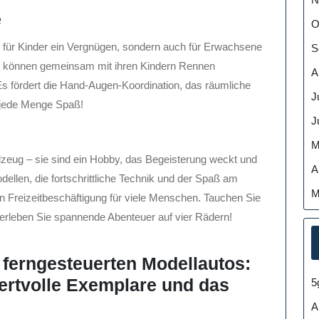
e
O
ur für Kinder ein Vergnügen, sondern auch für Erwachsene
S
ern können gemeinsam mit ihren Kindern Rennen
A
Es fördert die Hand-Augen-Koordination, das räumliche
J
 jede Menge Spaß!
J
M
elzeug – sie sind ein Hobby, das Begeisterung weckt und
A
dellen, die fortschrittliche Technik und der Spaß am
M
 Freizeitbeschäftigung für viele Menschen. Tauchen Sie
d erleben Sie spannende Abenteuer auf vier Rädern!
u ferngesteuerten Modellautos:
Wertvolle Exemplare und das
5
A