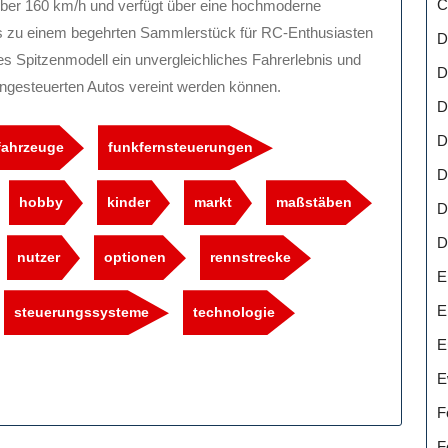
C
über 160 km/h und verfügt über eine hochmoderne
es zu einem begehrten Sammlerstück für RC-Enthusiasten
D
es Spitzenmodell ein unvergleichliches Fahrerlebnis und
D
erngesteuerten Autos vereint werden können.
D
D
fahrzeuge
funkfernsteuerungen
D
hobby
kinder
markt
maßstäben
D
D
nutzer
optionen
rennstrecke
E
E
steuerungssysteme
technologie
E
E
F
F