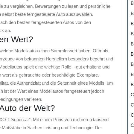
B
le zu vergleichen, Bewertungen zu lesen und persönliche
B
h selbst beste ferngesteuerte Auto auszuwählen.
nach den besten ferngesteuerten Autos von den
B
ck ab.
B
en Wert?
B
, welche Modellautos einen Sammlerwert haben. Oftmals
B
Fahrzeuge von bekannten Herstellern besonders begehrt und
B
dellautos spielt eine wichtige Rolle – gut erhaltene und
B
hr wert als gebrauchte oder beschädigte Exemplare.
ität, die Authentizität und die Seltenheit eines Modells, um
B
h ist der Wert eines Modellautos ferngesteuert jedoch
C
edingungen variieren.
C
 Auto der Welt?
C
s XO-1 Supercar“. Mit einem Preis von mehreren tausend
C
ue Maßstäbe in Sachen Leistung und Technologie. Der