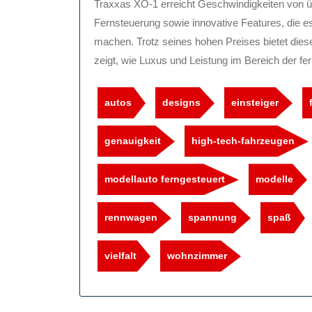
Traxxas XO-1 erreicht Geschwindigkeiten von 
Fernsteuerung sowie innovative Features, die 
machen. Trotz seines hohen Preises bietet dies
zeigt, wie Luxus und Leistung im Bereich der f
autos
designs
einsteiger
genauigkeit
high-tech-fahrzeugen
modellauto ferngesteuert
modelle
rennwagen
spannung
spaß
vielfalt
wohnzimmer