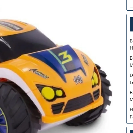
B
H
B
M
D
L
B
M
H
F