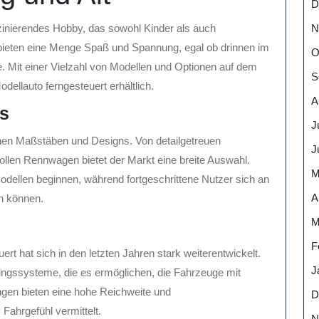
D
N
szinierendes Hobby, das sowohl Kinder als auch
bieten eine Menge Spaß und Spannung, egal ob drinnen im
O
Mit einer Vielzahl von Modellen und Optionen auf dem
S
ellauto ferngesteuert erhältlich.
A
os
J
enen Maßstäben und Designs. Von detailgetreuen
J
ollen Rennwagen bietet der Markt eine breite Auswahl.
M
odellen beginnen, während fortgeschrittene Nutzer sich an
A
n können.
M
F
ert hat sich in den letzten Jahren stark weiterentwickelt.
J
ngssysteme, die es ermöglichen, die Fahrzeuge mit
ngen bieten eine hohe Reichweite und
D
Fahrgefühl vermittelt.
N