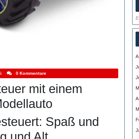
E
A
J
stefanocoletti
i
0 Kommentare
J
euer mit einem
M
A
Modellauto
M
esteuert: Spaß und
F
J
g und Alt