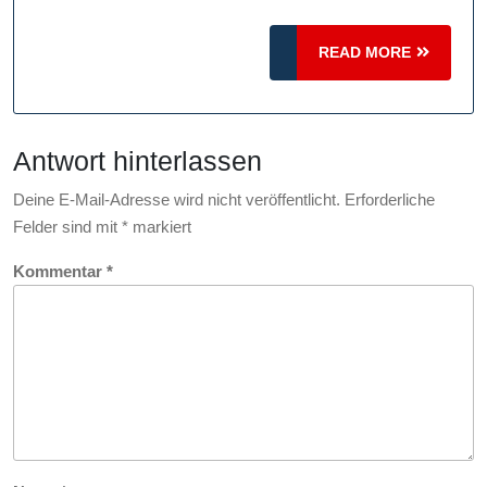
RC:
Spaß
READ
READ MORE
und
MORE
Technik
vereint
Antwort hinterlassen
Deine E-Mail-Adresse wird nicht veröffentlicht.
Erforderliche
Felder sind mit
*
markiert
Kommentar
*