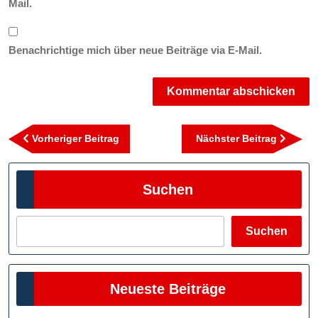
Mail.
Benachrichtige mich über neue Beiträge via E-Mail.
Beitragsnavigation
Vorheriger
Nächst
Vorheriger Beitrag
Nächster Beitrag
Beitrag
Beitra
Suchen
Suchen
Neueste Beiträge