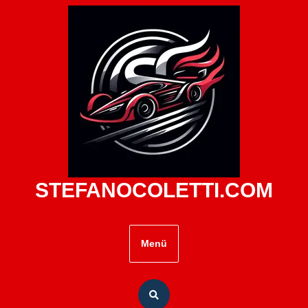
Zum
Inhalt
springen
STEFANOCOLETTI.COM
Menü