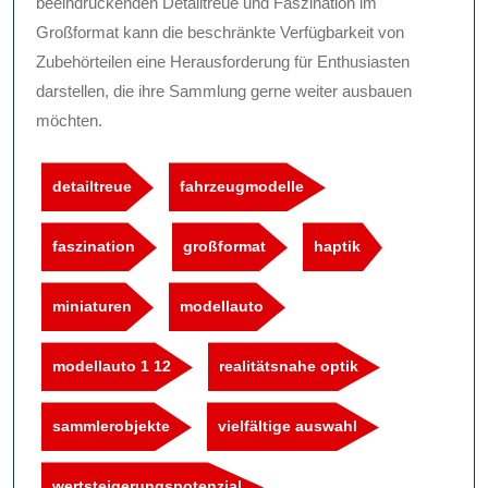
beeindruckenden Detailtreue und Faszination im
Großformat kann die beschränkte Verfügbarkeit von
Zubehörteilen eine Herausforderung für Enthusiasten
darstellen, die ihre Sammlung gerne weiter ausbauen
möchten.
detailtreue
fahrzeugmodelle
faszination
großformat
haptik
miniaturen
modellauto
modellauto 1 12
realitätsnahe optik
sammlerobjekte
vielfältige auswahl
wertsteigerungspotenzial