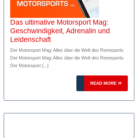
Das ultimative Motorsport Mag:
Geschwindigkeit, Adrenalin und
Das
Leidenschaft
ultimative
Der Motorsport Mag: Alles über die Welt des Rennsports
Motorsport
Der Motorsport Mag: Alles über die Welt des Rennsports
Mag:
Der Motorsport {...}
Geschwindigkeit,
Adrenalin
READ
READ MORE
und
MORE
Leidenschaft