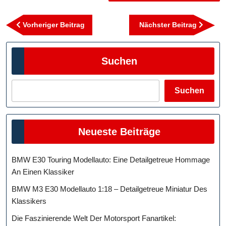
Beitragsnavigation
Vorheriger
Nächst
Vorheriger Beitrag
Nächster Beitrag
Beitrag
Beitra
Suchen
Suchen
Neueste Beiträge
BMW E30 Touring Modellauto: Eine Detailgetreue Hommage
An Einen Klassiker
BMW M3 E30 Modellauto 1:18 – Detailgetreue Miniatur Des
Klassikers
Die Faszinierende Welt Der Motorsport Fanartikel: