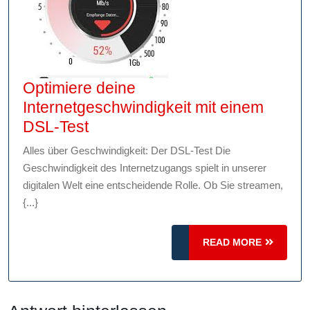
Optimiere deine
Internetgeschwindigkeit mit einem
Optimiere
DSL-Test
deine
Alles über Geschwindigkeit: Der DSL-Test Die
Internetgeschwindigkeit
Geschwindigkeit des Internetzugangs spielt in unserer
mit
digitalen Welt eine entscheidende Rolle. Ob Sie streamen,
einem
{...}
DSL-
Test
READ
READ MORE
MORE