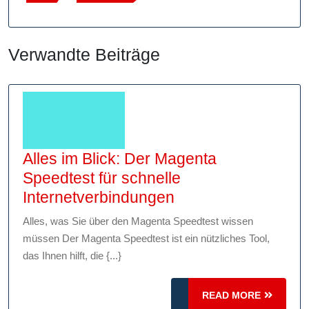
Verwandte Beiträge
Alles im Blick: Der Magenta
Speedtest für schnelle
Alles
Internetverbindungen
im
Alles, was Sie über den Magenta Speedtest wissen
Blick:
müssen Der Magenta Speedtest ist ein nützliches Tool,
Der
das Ihnen hilft, die {...}
Magenta
Speedtest
READ
READ MORE
MORE