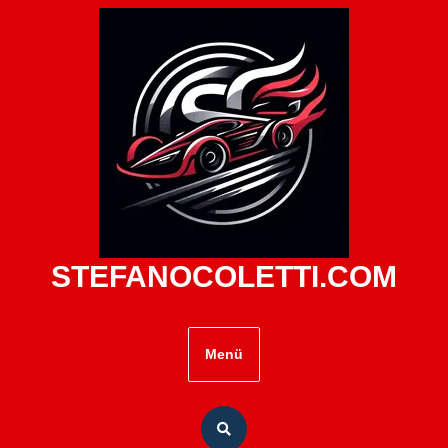
Zum
Inhalt
springen
STEFANOCOLETTI.COM
Menü