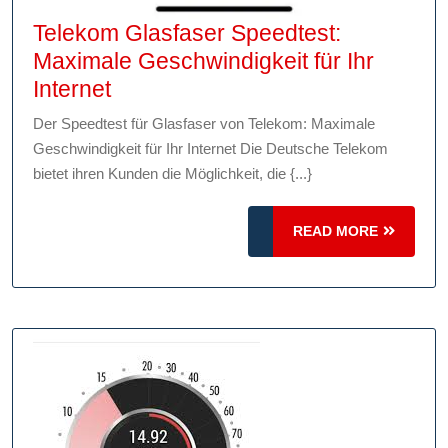
Telekom Glasfaser Speedtest:
Maximale Geschwindigkeit für Ihr
Telekom
Internet
Glasfaser
Der Speedtest für Glasfaser von Telekom: Maximale
Speedtest:
Geschwindigkeit für Ihr Internet Die Deutsche Telekom
Maximale
bietet ihren Kunden die Möglichkeit, die {...}
Geschwindigkeit
für
READ
READ MORE
Ihr
MORE
Internet