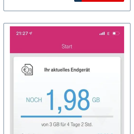
für
schnelle
Internetverbindun