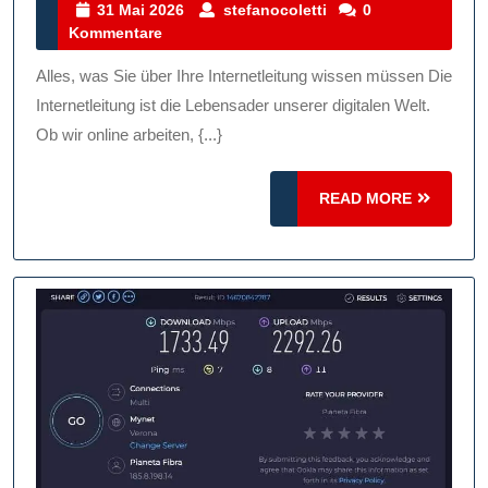
Ihre
31
stefanocoletti
31 Mai 2026
stefanocoletti
0
Mai
Kommentare
Inte
2026
Für
Alles, was Sie über Ihre Internetleitung wissen müssen Die
Ein
Internetleitung ist die Lebensader unserer digitalen Welt.
Rei
Ob wir online arbeiten, {...}
Onl
READ
READ MORE
Erl
MORE