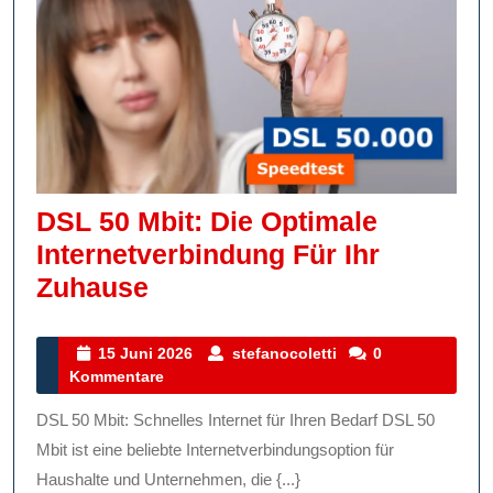
DSL 50 Mbit: Die Optimale
Internetverbindung Für Ihr
DSL
Zuhause
50
Mbit:
15
stefanocoletti
15 Juni 2026
stefanocoletti
0
Juni
Kommentare
Die
2026
Optimale
DSL 50 Mbit: Schnelles Internet für Ihren Bedarf DSL 50
Internetverbindung
Mbit ist eine beliebte Internetverbindungsoption für
Für
Haushalte und Unternehmen, die {...}