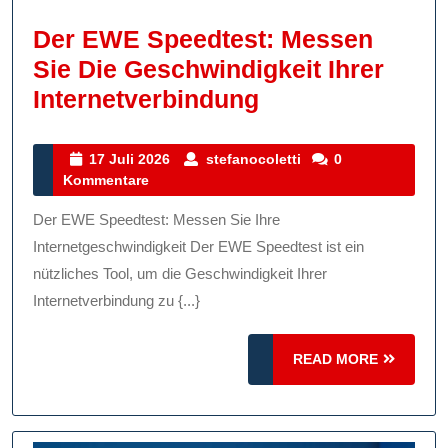
Der EWE Speedtest: Messen
Sie Die Geschwindigkeit Ihrer
Der
Internetverbindung
EWE
Speedtest:
17
stefanocoletti
17 Juli 2026
stefanocoletti
0
Juli
Kommentare
Messen
2026
Sie
Der EWE Speedtest: Messen Sie Ihre
Die
Internetgeschwindigkeit Der EWE Speedtest ist ein
Geschwindigkei
nützliches Tool, um die Geschwindigkeit Ihrer
Internetverbindung zu {...}
Ihrer
Internetverbind
READ
READ MORE
MORE