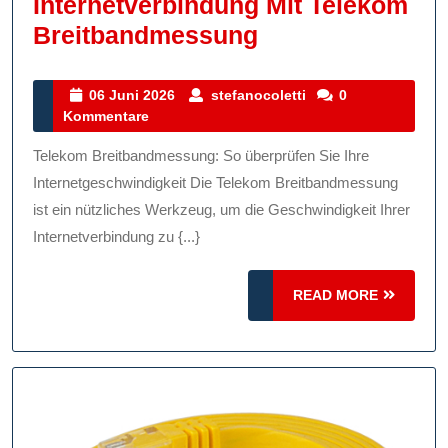
Internetverbindung Mit Telekom
Optimieren
Breitbandmessung
Sie
Ihre
06
stefanocoletti
06 Juni 2026
stefanocoletti
0
Juni
Kommentare
Internetverbind
2026
Mit
Telekom Breitbandmessung: So überprüfen Sie Ihre
Telekom
Internetgeschwindigkeit Die Telekom Breitbandmessung
Breitbandmess
ist ein nützliches Werkzeug, um die Geschwindigkeit Ihrer
Internetverbindung zu {...}
READ
READ MORE
MORE