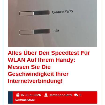
Alles Über Den Speedtest Für
WLAN Auf Ihrem Handy:
Messen Sie Die
Geschwindigkeit Ihrer
Alles
Internetverbindung!
Über
Den
07
stefanocoletti
07 Juni 2026
stefanocoletti
0
Juni
Kommentare
Speedtest
2026