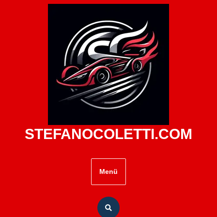
Zum
Inhalt
springen
STEFANOCOLETTI.COM
Menü