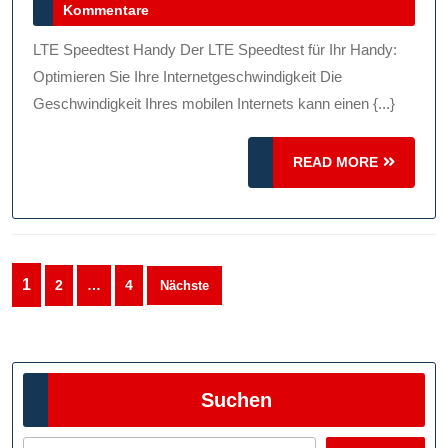
März
Kommentare
Internetgeschwindigkeit
2026
Mit
LTE Speedtest Handy Der LTE Speedtest für Ihr Handy:
Dem
Optimieren Sie Ihre Internetgeschwindigkeit Die
LTE
Geschwindigkeit Ihres mobilen Internets kann einen {...}
Speedtest
READ
Für
READ MORE
MORE
Ihr
Handy
Seitennummerierung
1
2
…
4
Nächste
der
Beiträge
Suchen