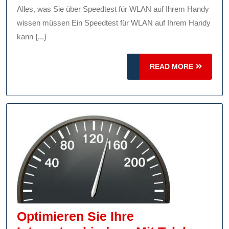
Für
Alles, was Sie über Speedtest für WLAN auf Ihrem Handy
WLAN
wissen müssen Ein Speedtest für WLAN auf Ihrem Handy
Auf
kann {...}
Ihrem
READ
Handy:
READ MORE
MORE
Messen
Sie
Die
Geschwindigke
Ihrer
Internetverbin
Optimieren Sie Ihre