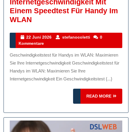
Internetgeschwindigkeit Mit
Einem Speedtest Für Handy Im
Maximieren
WLAN
Sie
Ihre
22
stefanocoletti
22 Juni 2026
stefanocoletti
0
Juni
Kommentare
Internetgeschwindigkeit
2026
Mit
Geschwindigkeitstest für Handys im WLAN: Maximieren
Einem
Sie Ihre Internetgeschwindigkeit Geschwindigkeitstest für
Speedtest
Handys im WLAN: Maximieren Sie Ihre
Internetgeschwindigkeit Ein Geschwindigkeitstest {...}
Für
Handy
READ
READ MORE
Im
MORE
WLAN