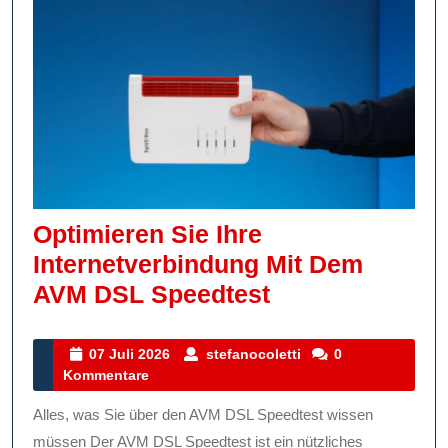
Optimieren Sie Ihre
Internetverbindung Mit Dem
Optimieren
AVM DSL Speedtest
Sie
Ihre
07
stefanocoletti
07 Juli 2026
stefanocoletti
0
Juli
Kommentare
Internetverbin
2026
Mit
Alles, was Sie über den AVM DSL Speedtest wissen
Dem
müssen Der AVM DSL Speedtest ist ein nützliches