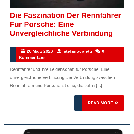
Die Faszination Der Rennfahrer
Für Porsche: Eine
Die
Unvergleichliche Verbindung
Faszi
Der
26
stefanocoletti
26 März 2026
stefanocoletti
0
März
Kommentare
Rennf
2026
Für
Rennfahrer und ihre Leidenschaft für Porsche: Eine
Porsc
unvergleichliche Verbindung Die Verbindung zwischen
Eine
Rennfahrern und Porsche ist eine, die tief in {...}
Unver
READ
READ MORE
Verbi
MORE