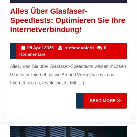
Alles Über Glasfaser-
Speedtests: Optimieren Sie Ihre
Alles
Internetverbindung!
Über
Glasfaser-
05
stefanocoletti
05 April 2026
stefanocoletti
0
April
Kommentare
Speedtests:
2026
Optimieren
Alles, was Sie über Glasfaser-Speedtests wissen müssen
Sie
Glasfaser-Internet hat die Art und Weise, wie wir das
Ihre
Internet nutzen, revolutioniert. Mit {...}
Internetverbin
READ
READ MORE
MORE