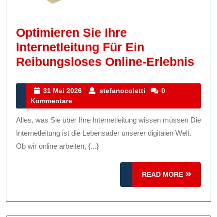
Optimieren Sie Ihre
Internetleitung Für Ein
Opt
Reibungsloses Online-Erlebnis
Sie
Ihre
31
stefanocoletti
31 Mai 2026
stefanocoletti
0
Mai
Kommentare
Inte
2026
Für
Alles, was Sie über Ihre Internetleitung wissen müssen Die
Ein
Internetleitung ist die Lebensader unserer digitalen Welt.
Rei
Ob wir online arbeiten, {...}
Onl
READ
READ MORE
Erl
MORE