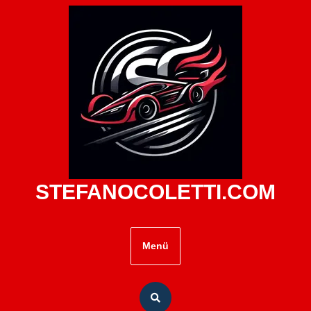
Zum
Inhalt
springen
STEFANOCOLETTI.COM
Menü