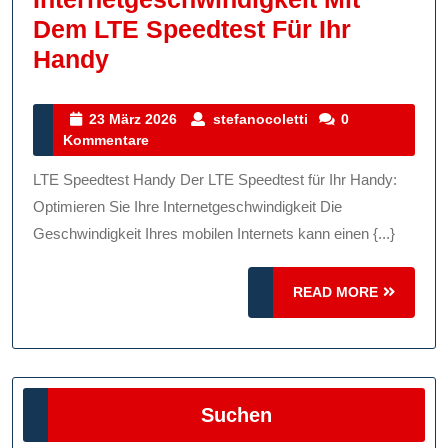
Dem LTE Speedtest Für Ihr
Optimieren
Handy
Sie
Ihre
23
stefanocoletti
23 März 2026
stefanocoletti
0
März
Kommentare
Internetgeschwindigkeit
2026
Mit
LTE Speedtest Handy Der LTE Speedtest für Ihr Handy:
Dem
Optimieren Sie Ihre Internetgeschwindigkeit Die
LTE
Geschwindigkeit Ihres mobilen Internets kann einen {...}
Speedtest
READ
Für
READ MORE
MORE
Ihr
Handy
Suchen