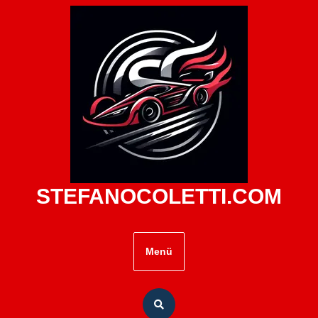
Zum
Inhalt
springen
STEFANOCOLETTI.COM
Menü