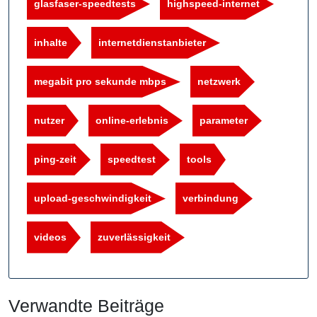
glasfaser-speedtests
highspeed-internet
inhalte
internetdienstanbieter
megabit pro sekunde mbps
netzwerk
nutzer
online-erlebnis
parameter
ping-zeit
speedtest
tools
upload-geschwindigkeit
verbindung
videos
zuverlässigkeit
Verwandte Beiträge