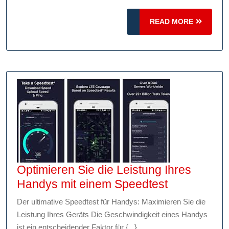
Ihre
Internetgeschwin
READ
READ MORE
MORE
Optimieren Sie die Leistung Ihres
Optimieren
Handys mit einem Speedtest
Sie
Der ultimative Speedtest für Handys: Maximieren Sie die
die
Leistung Ihres Geräts Die Geschwindigkeit eines Handys
Leistung
ist ein entscheidender Faktor für {...}