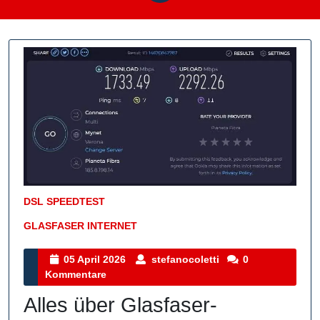
DSL SPEEDTEST
GLASFASER INTERNET
Kategorie
05
stefanocoletti
05 April 2026
stefanocoletti
0
April
Kommentare
2026
Alles über Glasfaser-