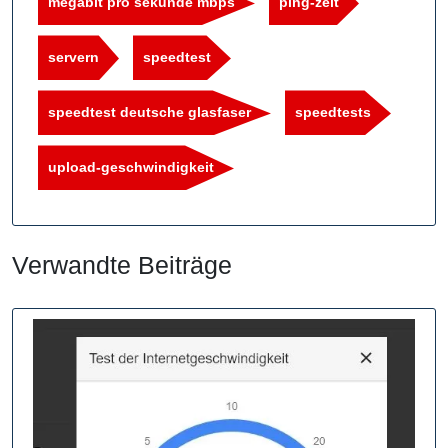
megabit pro sekunde mbps
ping-zeit
servern
speedtest
speedtest deutsche glasfaser
speedtests
upload-geschwindigkeit
Verwandte Beiträge