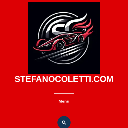
Zum
Inhalt
springen
STEFANOCOLETTI.COM
Menü