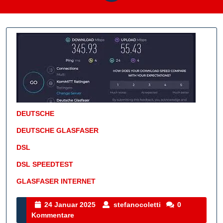
DEUTSCHE
DEUTSCHE GLASFASER
DSL
DSL SPEEDTEST
GLASFASER INTERNET
Kategorie
24
stefanocoletti
24 Januar 2025
stefanocoletti
0
Januar
Kommentare