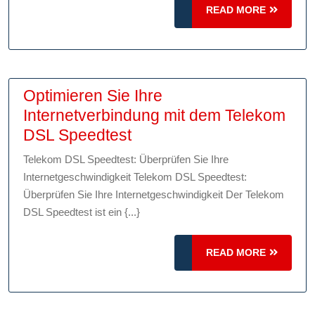
jetz
READ
READ MORE
MORE
Optimieren Sie Ihre
Internetverbindung mit dem Telekom
Optimieren
DSL Speedtest
Sie
Telekom DSL Speedtest: Überprüfen Sie Ihre
Ihre
Internetgeschwindigkeit Telekom DSL Speedtest:
Internetverbindung
Überprüfen Sie Ihre Internetgeschwindigkeit Der Telekom
mit
DSL Speedtest ist ein {...}
dem
Telekom
READ
READ MORE
MORE
DSL
Speedtest