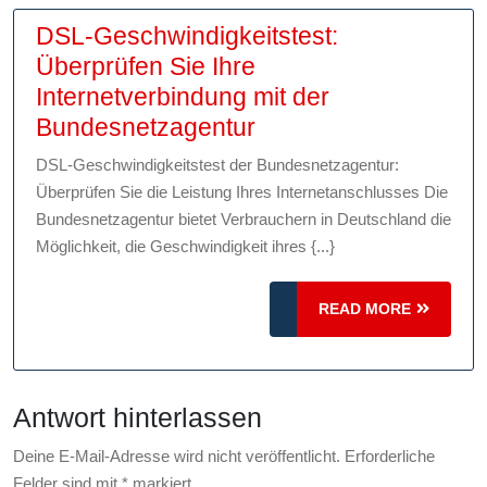
DSL-Geschwindigkeitstest:
Überprüfen Sie Ihre
Internetverbindung mit der
DSL-
Bundesnetzagentur
Geschwindigkeitstes
DSL-Geschwindigkeitstest der Bundesnetzagentur:
Überprüfen
Überprüfen Sie die Leistung Ihres Internetanschlusses Die
Sie
Bundesnetzagentur bietet Verbrauchern in Deutschland die
Ihre
Möglichkeit, die Geschwindigkeit ihres {...}
Internetverbindung
mit
READ
READ MORE
MORE
der
Bundesnetzagentur
Antwort hinterlassen
Deine E-Mail-Adresse wird nicht veröffentlicht.
Erforderliche
Felder sind mit
*
markiert