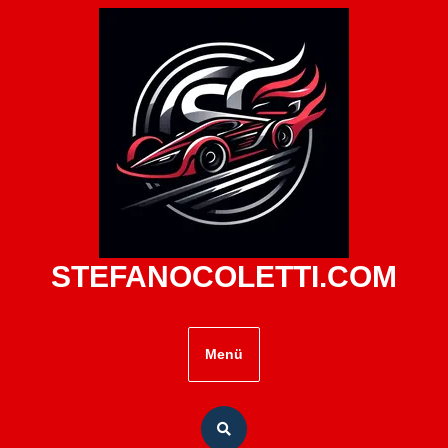
Zum
Inhalt
springen
STEFANOCOLETTI.COM
Menü