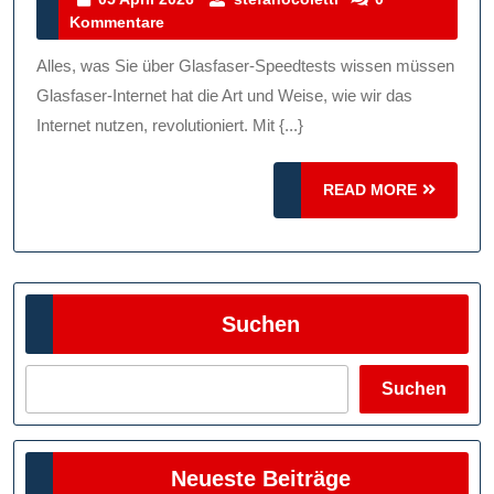
April
Kommentare
Speedtests:
2026
Optimieren
Alles, was Sie über Glasfaser-Speedtests wissen müssen
Sie
Glasfaser-Internet hat die Art und Weise, wie wir das
Ihre
Internet nutzen, revolutioniert. Mit {...}
Internetverbin
READ
READ MORE
MORE
Suchen
Suchen
Neueste Beiträge