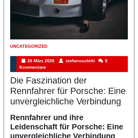
UNCATEGORIZED
Kategorie
26
stefanocoletti
26 März 2026
stefanocoletti
0
März
Kommentare
2026
Die Faszination der
Rennfahrer für Porsche: Eine
unvergleichliche Verbindung
Rennfahrer und ihre
Leidenschaft für Porsche: Eine
unvergleichliche Verbindung