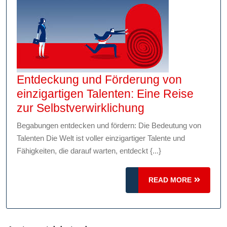
Entdeckung und Förderung von
einzigartigen Talenten: Eine Reise
Entdeckung
zur Selbstverwirklichung
und
Begabungen entdecken und fördern: Die Bedeutung von
Förderung
Talenten Die Welt ist voller einzigartiger Talente und
von
Fähigkeiten, die darauf warten, entdeckt {...}
einzigartigen
Talenten:
READ
READ MORE
Eine
MORE
Reise
zur