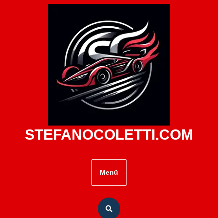
Zum
Inhalt
springen
STEFANOCOLETTI.COM
Menü