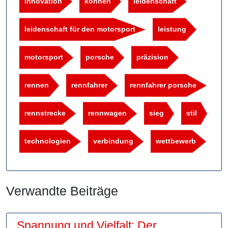
innovation
können
leidenschaft
leidenschaft für den motorsport
leistung
motorsport
porsche
präzision
rennen
rennfahrer
rennfahrer porsche
rennstrecke
rennwagen
sieg
stil
technologien
verbindung
wettbewerb
Verwandte Beiträge
Spannung und Vielfalt: Der