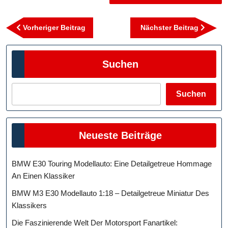
Beitragsnavigation
Vorheriger
Nächst
Vorheriger Beitrag
Nächster Beitrag
Beitrag
Beitra
Suchen
Suchen
Neueste Beiträge
BMW E30 Touring Modellauto: Eine Detailgetreue Hommage
An Einen Klassiker
BMW M3 E30 Modellauto 1:18 – Detailgetreue Miniatur Des
Klassikers
Die Faszinierende Welt Der Motorsport Fanartikel: