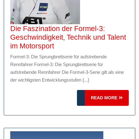
Die Faszination der Formel-3:
Geschwindigkeit, Technik und Talent
Die
im Motorsport
Faszination
Formel-3: Die Sprungbrettserie für aufstrebende
der
Rennfahrer Formel-3: Die Sprungbrettserie für
Formel-
aufstrebende Rennfahrer Die Formel-3-Serie gilt als eine
3:
der wichtigsten Entwicklungsstufen {...}
Geschwindigkeit,
Technik
READ
READ MORE
MORE
und
Talent
im
Motorsport