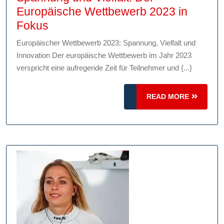
Europäische Wettbewerb 2023 in
Spannung
Fokus
und
Europäischer Wettbewerb 2023: Spannung, Vielfalt und
Vielfalt:
Innovation Der europäische Wettbewerb im Jahr 2023
Der
verspricht eine aufregende Zeit für Teilnehmer und {...}
Europäische
Wettbewerb
READ
READ MORE
2023
MORE
in
Fokus