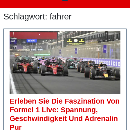
Schlagwort:
fahrer
Erleben Sie Die Faszination Von
Formel 1 Live: Spannung,
Geschwindigkeit Und Adrenalin
Erleben
Pur