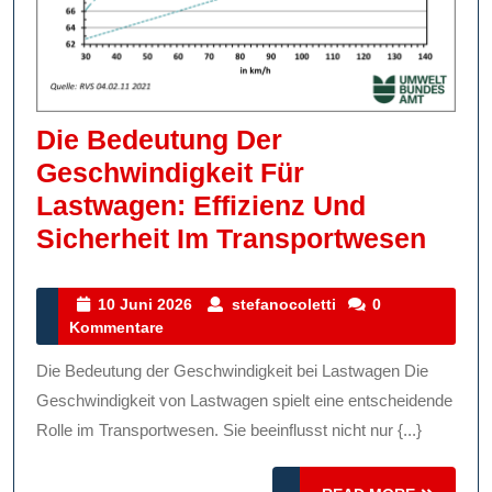
Die Bedeutung Der
Geschwindigkeit Für
Lastwagen: Effizienz Und
Die
Sicherheit Im Transportwesen
Bede
Der
10
stefanocoletti
10 Juni 2026
stefanocoletti
0
Juni
Kommentare
Gesc
2026
Für
Die Bedeutung der Geschwindigkeit bei Lastwagen Die
Last
Geschwindigkeit von Lastwagen spielt eine entscheidende
Effiz
Rolle im Transportwesen. Sie beeinflusst nicht nur {...}
Und