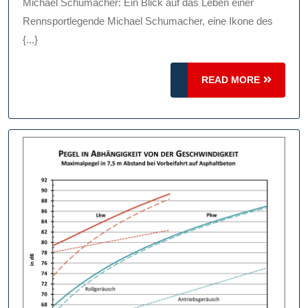
Schumacher:
Michael Schumacher: Ein Blick auf das Leben einer
Ein
Rennsportlegende Michael Schumacher, eine Ikone des
{...}
Blick
Auf
READ
READ MORE
Das
MORE
Leben
Einer
Rennsportlegen