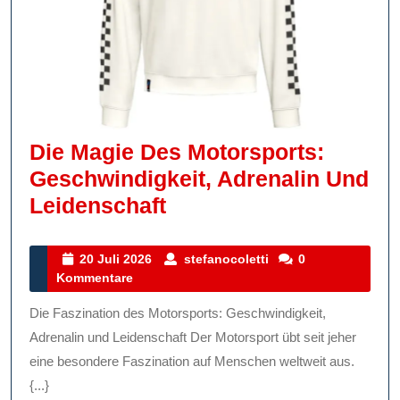
Die Magie Des Motorsports:
Geschwindigkeit, Adrenalin Und
Die
Leidenschaft
Magie
Des
20
stefanocoletti
20 Juli 2026
stefanocoletti
0
Juli
Kommentare
Motorsports:
2026
Geschwindigkeit,
Die Faszination des Motorsports: Geschwindigkeit,
Adrenalin
Adrenalin und Leidenschaft Der Motorsport übt seit jeher
Und
eine besondere Faszination auf Menschen weltweit aus.
{...}
Leidenschaft