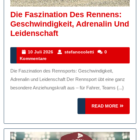
Die Faszination Des Rennens:
Geschwindigkeit, Adrenalin Und
Die
Leidenschaft
Faszination
Des
10
stefanocoletti
10 Juli 2026
stefanocoletti
0
Juli
Kommentare
Rennens:
2026
Geschwindigkeit,
Die Faszination des Rennsports: Geschwindigkeit,
Adrenalin
Adrenalin und Leidenschaft Der Rennsport übt eine ganz
Und
besondere Anziehungskraft aus – für Fahrer, Teams {...}
Leidenschaft
READ
READ MORE
MORE