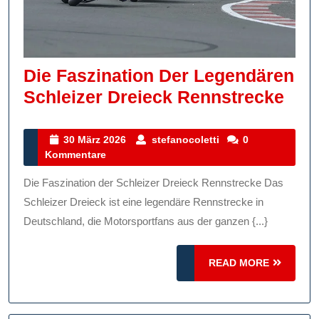
Die Faszination Der Legendären
Die
Schleizer Dreieck Rennstrecke
Fasz
Der
30
stefanocoletti
30 März 2026
stefanocoletti
0
März
Kommentare
Leg
2026
Schl
Die Faszination der Schleizer Dreieck Rennstrecke Das
Dre
Schleizer Dreieck ist eine legendäre Rennstrecke in
Ren
Deutschland, die Motorsportfans aus der ganzen {...}
READ
READ MORE
MORE