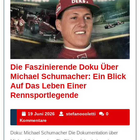
Die Faszinierende Doku Über
Michael Schumacher: Ein Blick
Auf Das Leben Einer
Die
Rennsportlegende
Faszinierende
Doku
19
stefanocoletti
19 Juni 2026
stefanocoletti
0
Juni
Kommentare
Über
2026
Michael
Doku: Michael Schumacher Die Dokumentation über