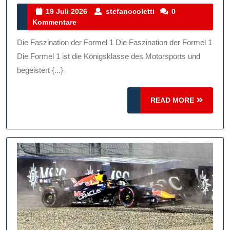
Und
19
stefanocoletti
19 Juli 2026
stefanocoletti
0
Juli
Kommentare
Faszination
2026
Der
Die Faszination der Formel 1 Die Faszination der Formel 1
Formel
Die Formel 1 ist die Königsklasse des Motorsports und
1:
begeistert {...}
Ein
READ
Blick
READ MORE
MORE
Hinter
Die
Kulissen