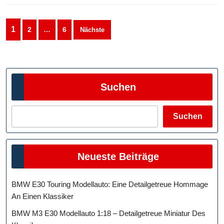
Seitennummerierung
1
2
…
6
Nächste
der
Beiträge
Suchen
Suchen
Neueste Beiträge
BMW E30 Touring Modellauto: Eine Detailgetreue Hommage
An Einen Klassiker
BMW M3 E30 Modellauto 1:18 – Detailgetreue Miniatur Des