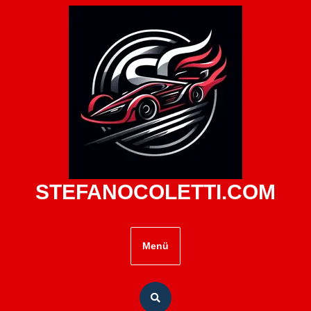
Zum
Inhalt
springen
STEFANOCOLETTI.COM
Menü