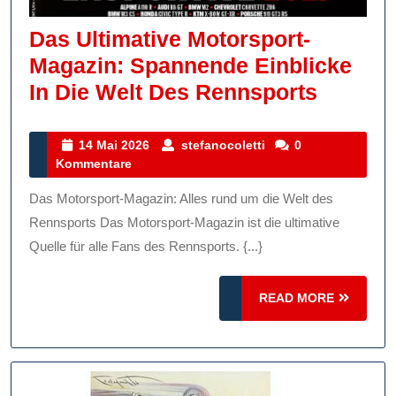
Das Ultimative Motorsport-
Magazin: Spannende Einblicke
Das
In Die Welt Des Rennsports
Ultimat
Motorsp
14
stefanocoletti
14 Mai 2026
stefanocoletti
0
Mai
Kommentare
Magazi
2026
Spanne
Das Motorsport-Magazin: Alles rund um die Welt des
Einblic
Rennsports Das Motorsport-Magazin ist die ultimative
In
Quelle für alle Fans des Rennsports. {...}
Die
READ
READ MORE
Welt
MORE
Des
Rennsp