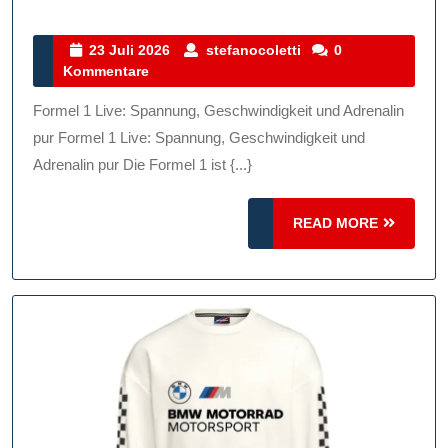
Sie
Die
23
stefanocoletti
23 Juli 2026
stefanocoletti
0
Juli
Kommentare
Faszination
2026
Von
Formel 1 Live: Spannung, Geschwindigkeit und Adrenalin
Formel
pur Formel 1 Live: Spannung, Geschwindigkeit und
1
Adrenalin pur Die Formel 1 ist {...}
Live:
READ
Spannung,
READ MORE
MORE
Geschwindigkeit
Und
Adrenalin
Pur