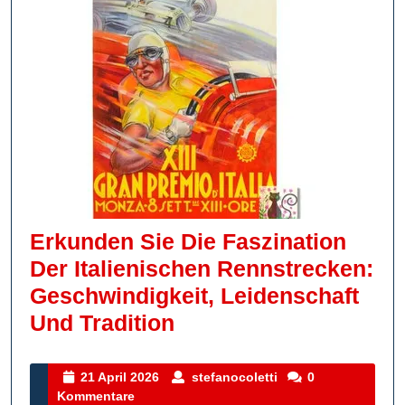
Erkunden Sie Die Faszination
Der Italienischen Rennstrecken:
Geschwindigkeit, Leidenschaft
Erkunden
Und Tradition
Sie
Die
21
stefanocoletti
21 April 2026
stefanocoletti
0
April
Kommentare
Faszination