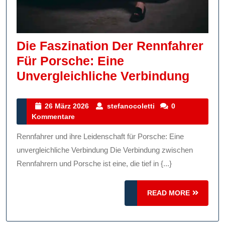
Die Faszination Der Rennfahrer
Für Porsche: Eine
Die
Unvergleichliche Verbindung
Faszi
Der
26
stefanocoletti
26 März 2026
stefanocoletti
0
März
Kommentare
Rennf
2026
Für
Rennfahrer und ihre Leidenschaft für Porsche: Eine
Porsc
unvergleichliche Verbindung Die Verbindung zwischen
Eine
Rennfahrern und Porsche ist eine, die tief in {...}
Unver
READ
READ MORE
Verbi
MORE