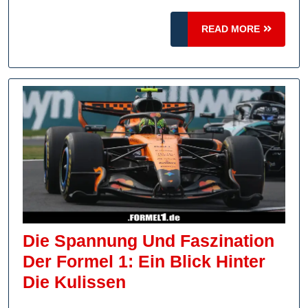
READ
READ MORE
MORE
Die Spannung Und Faszination
Der Formel 1: Ein Blick Hinter
Die
Die Kulissen
Spannung