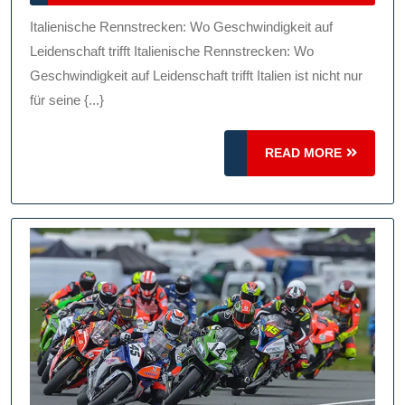
2026
Der
Italienische Rennstrecken: Wo Geschwindigkeit auf
Italienischen
Leidenschaft trifft Italienische Rennstrecken: Wo
Rennstrecken:
Geschwindigkeit auf Leidenschaft trifft Italien ist nicht nur
für seine {...}
Geschwindigkeit,
Leidenschaft
READ
READ MORE
Und
MORE
Tradition