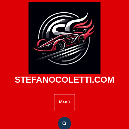
Zum
Inhalt
springen
STEFANOCOLETTI.COM
Menü