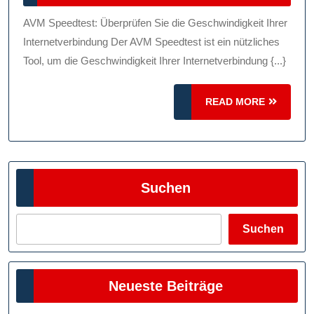
Internetverbindung
2024
Mit
AVM Speedtest: Überprüfen Sie die Geschwindigkeit Ihrer
Dem
Internetverbindung Der AVM Speedtest ist ein nützliches
AVM
Tool, um die Geschwindigkeit Ihrer Internetverbindung {...}
Speedtest
READ
READ MORE
MORE
Suchen
Suchen
Neueste Beiträge