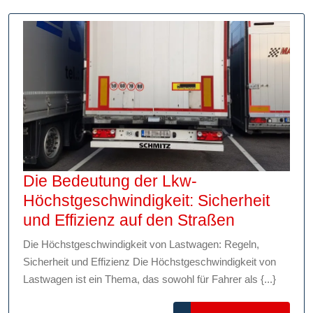
Welt
Die Bedeutung der Lkw-
Höchstgeschwindigkeit: Sicherheit
Die
und Effizienz auf den Straßen
Bedeutung
Die Höchstgeschwindigkeit von Lastwagen: Regeln,
der
Sicherheit und Effizienz Die Höchstgeschwindigkeit von
Lkw-
Lastwagen ist ein Thema, das sowohl für Fahrer als {...}
Höchstgesc