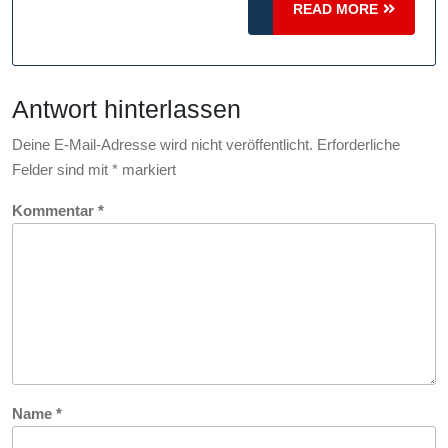
Sicherheit
READ
READ MORE
und
MORE
Effizienz
auf
Antwort hinterlassen
den
Straßen
Deine E-Mail-Adresse wird nicht veröffentlicht.
Erforderliche
Felder sind mit
*
markiert
Kommentar
*
Name
*