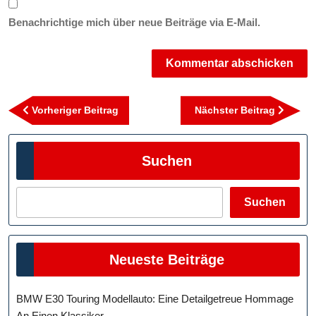
Benachrichtige mich über neue Beiträge via E-Mail.
Beitragsnavigation
Vorheriger
Nächst
Vorheriger Beitrag
Nächster Beitrag
Beitrag
Beitra
Suchen
Suchen
Neueste Beiträge
BMW E30 Touring Modellauto: Eine Detailgetreue Hommage
An Einen Klassiker