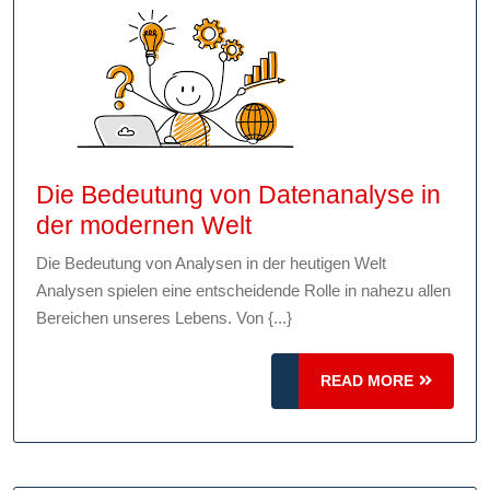
Die Bedeutung von Datenanalyse in
Die
der modernen Welt
Bedeutung
Die Bedeutung von Analysen in der heutigen Welt
von
Analysen spielen eine entscheidende Rolle in nahezu allen
Datenanalyse
Bereichen unseres Lebens. Von {...}
in
der
READ
READ MORE
modernen
MORE
Welt