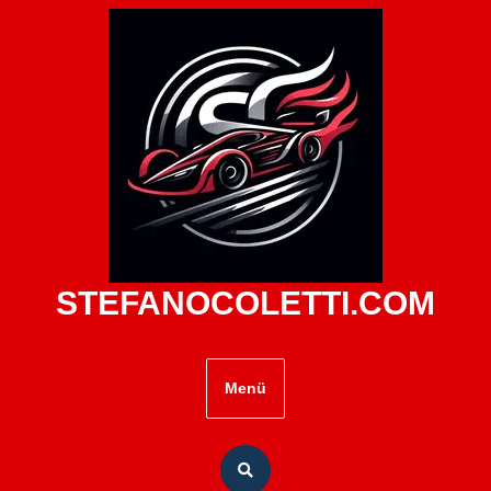
Zum
Inhalt
springen
STEFANOCOLETTI.COM
Menü