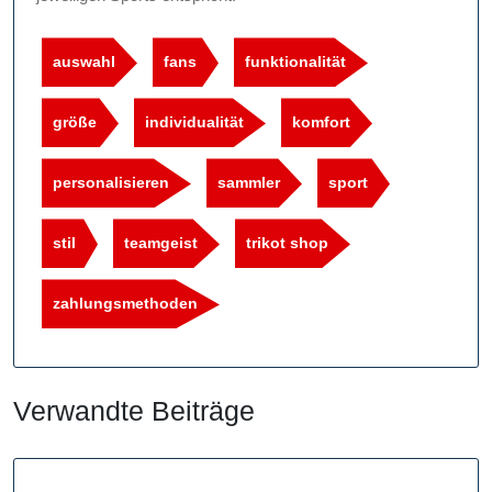
auswahl
fans
funktionalität
größe
individualität
komfort
personalisieren
sammler
sport
stil
teamgeist
trikot shop
zahlungsmethoden
Verwandte Beiträge