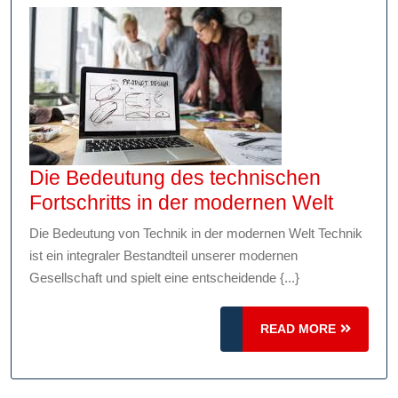
Die Bedeutung des technischen
Die
Fortschritts in der modernen Welt
Bedeu
Die Bedeutung von Technik in der modernen Welt Technik
des
ist ein integraler Bestandteil unserer modernen
techni
Gesellschaft und spielt eine entscheidende {...}
Fortsch
in
READ
READ MORE
der
MORE
moder