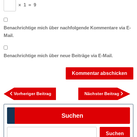
×
1
=
9
Benachrichtige mich über nachfolgende Kommentare via E-
Mail.
Benachrichtige mich über neue Beiträge via E-Mail.
Beitragsnavigation
Vorheriger
Nächst
Vorheriger Beitrag
Nächster Beitrag
Beitrag
Beitra
Suchen
Suchen