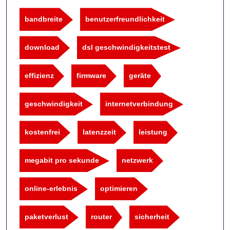
bandbreite
benutzerfreundlichkeit
download
dsl geschwindigkeitstest
effizienz
firmware
geräte
geschwindigkeit
internetverbindung
kostenfrei
latenzzeit
leistung
megabit pro sekunde
netzwerk
online-erlebnis
optimieren
paketverlust
router
sicherheit