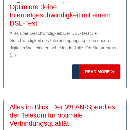
Optimiere deine
Internetgeschwindigkeit mit einem
Optimiere
DSL-Test
deine
Alles über Geschwindigkeit: Der DSL-Test Die
Internetgeschwindigkeit
Geschwindigkeit des Internetzugangs spielt in unserer
mit
digitalen Welt eine entscheidende Rolle. Ob Sie streamen,
einem
{...}
DSL-
Test
READ
READ MORE
MORE
Alles im Blick: Der WLAN-Speedtest
der Telekom für optimale
Alles
Verbindungsqualität