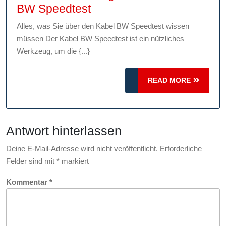
Optimieren
BW Speedtest
Sie
Alles, was Sie über den Kabel BW Speedtest wissen
Ihre
müssen Der Kabel BW Speedtest ist ein nützliches
Internetverbindung
Werkzeug, um die {...}
mit
dem
READ
READ MORE
Kabel
MORE
BW
Speedtest
Antwort hinterlassen
Deine E-Mail-Adresse wird nicht veröffentlicht.
Erforderliche
Felder sind mit
*
markiert
Kommentar
*