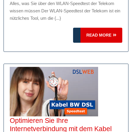
im
Alles, was Sie über den WLAN-Speedtest der Telekom
Blick:
wissen müssen Der WLAN-Speedtest der Telekom ist ein
Der
nützliches Tool, um die {...}
WLAN-
Speedtest
READ
READ MORE
der
MORE
Telekom
für
optimale
Verbindungsqualität
Optimieren Sie Ihre
Internetverbindung mit dem Kabel