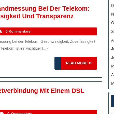
D
andmessung Bei Der Telekom:
N
Die
ssigkeit Und Transparenz
Bedeutung
O
Der
tefanocoletti
S
0 Kommentare
Breitbandme
A
Bei
lekom ist ein wichtiger {...}
J
Der
J
Telekom:
READ
READ MORE
M
Geschwindigk
MORE
A
Zuverlässigke
Und
M
netverbindung Mit Einem DSL
Transparenz
mieren
stefanocoletti
0 Kommentare