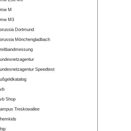
mw M
mw M3
orussia Dortmund
orussia Mönchengladbach
reitbandmessung
undesnetzagentur
undesnetzagentur Speedtest
ußgeldkatalog
vb
vb Shop
ampus Treskowallee
hemkids
hip