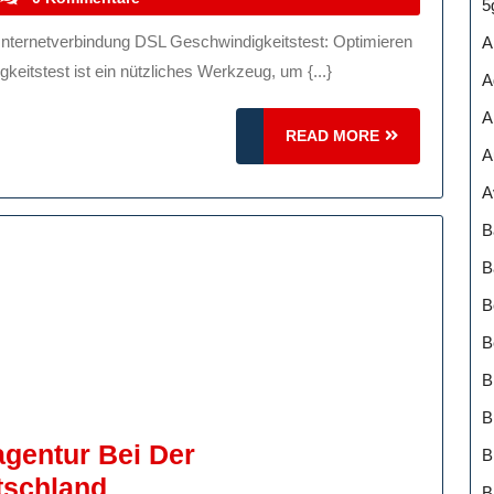
5
rnetverbindung
A
keitstest ist ein nützliches Werkzeug, um {...}
A
em
A
READ
READ MORE
A
hwindigkeitstest
MORE
A
B
B
B
B
B
B
agentur Bei Der
Die
tschland
B