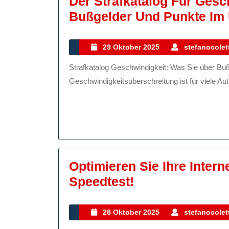
Der Strafkatalog Für Gesc
Bußgelder Und Punkte Im 
29
29 Oktober 2025
stefanocolett
Oktober
Strafkatalog Geschwindigkeit: Was Sie über Bußgelder und Punkte wissen sollten Das Thema
2025
Geschwindigkeitsüberschreitung ist für viele Autof
Optimieren Sie Ihre Inter
Optimieren
Speedtest!
Sie
Ihre
28
28 Oktober 2025
stefanocolett
Oktober
Internetverbin