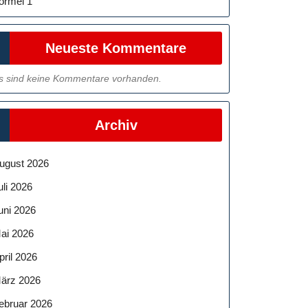
ormel 1
Neueste Kommentare
s sind keine Kommentare vorhanden.
Archiv
ugust 2026
uli 2026
uni 2026
ai 2026
pril 2026
essung
ärz 2026
ebruar 2026