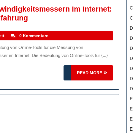
indigkeitsmessern Im Internet:
C
Die
rfahrung
C
Bedeutung
D
Von
stefanocoletti
tti
0 Kommentare
D
Geschwindigkeitsmessern
D
Im
r im Internet: Die Bedeutung von Online-Tools für {...}
D
Internet:
D
Optimierung
READ
READ MORE
Der
D
MORE
Online-
D
Erfahrung
E
E
E
E