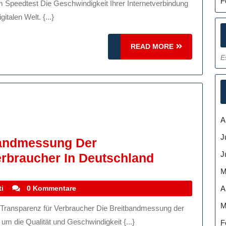
F
italen Welt. {...}
READ
READ MORE
MORE
E
A
J
bandmessung Der
J
Die
rbraucher In Deutschland
Bedeutung
M
Der
stefanocoletti
A
i
0 Kommentare
Breitbandm
M
Der
um die Qualität und Geschwindigkeit {...}
F