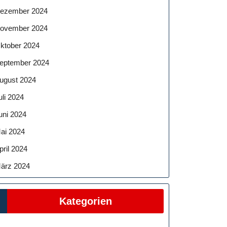
ezember 2024
ovember 2024
ktober 2024
eptember 2024
ssung
ugust 2024
uli 2024
uni 2024
ai 2024
eit,
pril 2024
it
ärz 2024
Kategorien