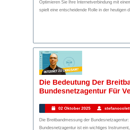
Optimieren Sie Ihre Internetverbindung mit einem Speedtest Die Geschwindigkeit Ihrer Internetverbindung
2025
Mit
spielt eine entscheidende Rolle in der heutigen dig
Einem
Speedtest!
Die Bedeutung Der Breit
Bundesnetzagentur Für Ve
02
02 Oktober 2025
stefanocolett
Oktober
Die Breitbandmessung der Bundesnetzagentur: Transparenz für Verbraucher Die Breitbandmessung der
2025
Bundesnetzagentur ist ein wichtiges Instrument, 