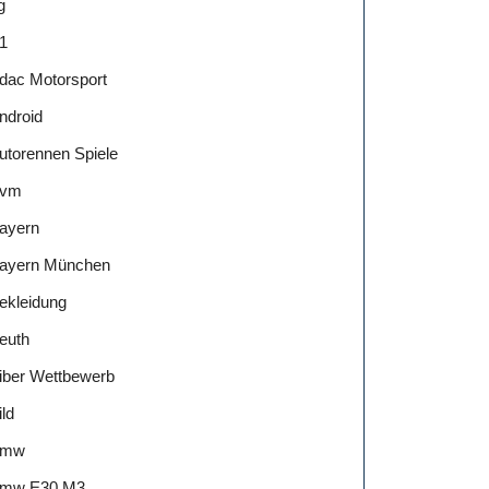
g
1
dac Motorsport
ndroid
utorennen Spiele
vm
ayern
ayern München
ekleidung
euth
iber Wettbewerb
ild
Bmw
mw E30 M3