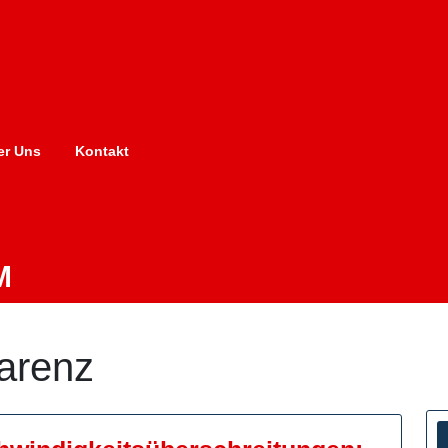
er Uns
Kontakt
M
arenz