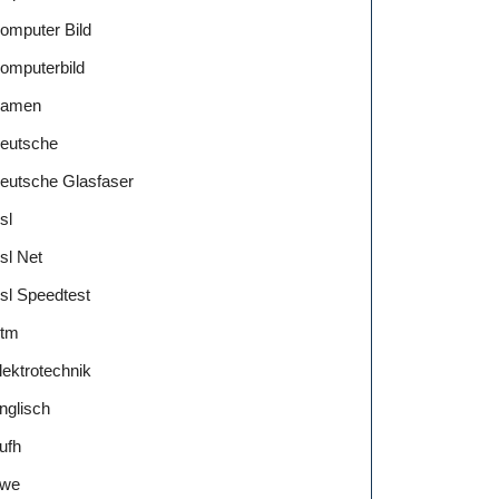
omputer Bild
omputerbild
amen
eutsche
eutsche Glasfaser
sl
sl Net
sl Speedtest
tm
lektrotechnik
nglisch
ufh
we