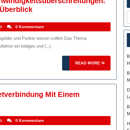
hwindigkeitsüberschreitungen:
Der
Überblick
Strafkatalog
Für
stefanocoletti
i
0 Kommentare
Geschwindigkeitsüberschre
Bußgelder
ahrer ein leidiges und {...}
Und
B
Punkte
READ
H
READ MORE
Im
MORE
B
Überblick
M
D
netverbindung Mit Einem
L
B
M
stefanocoletti
i
0 Kommentare
H
dung