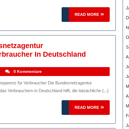
Bundesnetz
J
Für
READ
READ MORE
D
Verbrauche
MORE
N
In
Deutschlan
O
snetzagentur
S
Die
braucher In Deutschland
A
Bedeutung
J
Der
stefanocoletti
i
0 Kommentare
J
Bundesnetza
M
Breitbandm
as Verbrauchern in Deutschland hilft, die tatsächliche {...}
Für
A
Verbraucher
M
READ
READ MORE
In
MORE
F
Deutschland
J