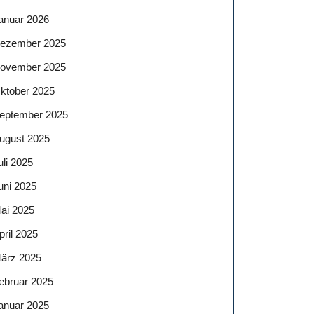
agentur
anuar 2026
ezember 2025
r
ovember 2025
d
ktober 2025
eptember 2025
ugust 2025
uli 2025
uni 2025
gentur
ai 2025
essung
pril 2025
ärz 2025
ebruar 2025
anuar 2025