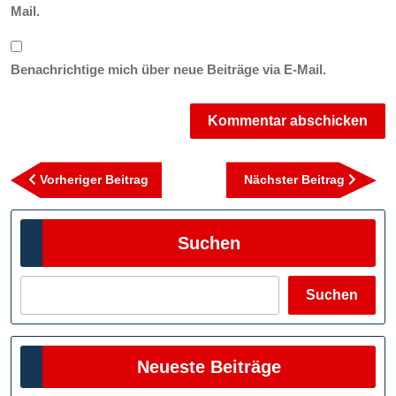
Mail.
Benachrichtige mich über neue Beiträge via E-Mail.
Beitragsnavigation
Vorheriger
Nächst
Vorheriger Beitrag
Nächster Beitrag
Beitrag
Beitra
Suchen
Suchen
Neueste Beiträge