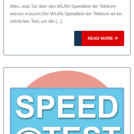
im
Alles, was Sie über den WLAN-Speedtest der Telekom
Blick:
wissen müssen Der WLAN-Speedtest der Telekom ist ein
Der
nützliches Tool, um die {...}
WLAN-
Speedtest
READ
READ MORE
der
MORE
Telekom
für
optimale
Verbindungsqualität