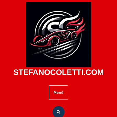
Zum
Inhalt
springen
STEFANOCOLETTI.COM
Menü