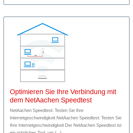
Sie
Ihre
Internetg
richtig
Optimieren Sie Ihre Verbindung mit
Optimieren
dem NetAachen Speedtest
Sie
NetAachen Speedtest: Testen Sie Ihre
Ihre
Internetgeschwindigkeit NetAachen Speedtest: Testen Sie
Verbindung
Ihre Internetgeschwindigkeit Der NetAachen Speedtest ist
mit
ein nützliches Tool, um {...}