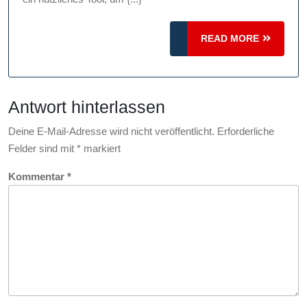
dem
NetAachen
READ
READ MORE
MORE
Speedtest
Antwort hinterlassen
Deine E-Mail-Adresse wird nicht veröffentlicht.
Erforderliche
Felder sind mit
*
markiert
Kommentar
*