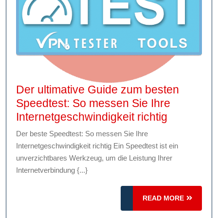
Der ultimative Guide zum besten
Speedtest: So messen Sie Ihre
Der
Internetgeschwindigkeit richtig
ultimative
Der beste Speedtest: So messen Sie Ihre
Guide
Internetgeschwindigkeit richtig Ein Speedtest ist ein
zum
unverzichtbares Werkzeug, um die Leistung Ihrer
besten
Internetverbindung {...}
Speedtest
So
READ
READ MORE
MORE
messen