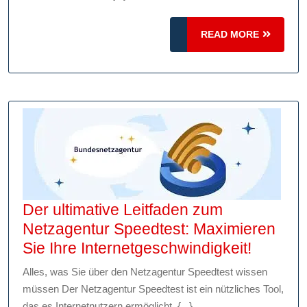
Tricks
für
READ
READ MORE
MORE
schnelleres
Surfen
Der ultimative Leitfaden zum
Netzagentur Speedtest: Maximieren
Der
Sie Ihre Internetgeschwindigkeit!
ultimati
Alles, was Sie über den Netzagentur Speedtest wissen
Leitfad
müssen Der Netzagentur Speedtest ist ein nützliches Tool,
zum
das es Internetnutzern ermöglicht, {...}