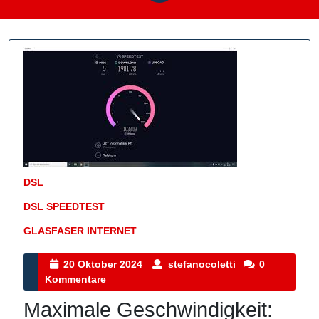
DSL
DSL SPEEDTEST
GLASFASER INTERNET
Kategorie
20
stefanocoletti
20 Oktober 2024
stefanocoletti
0
Oktober
Kommentare
2024
Maximale Geschwindigkeit: