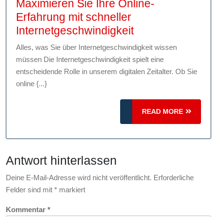
Maximieren Sie Ihre Online-
Erfahrung mit schneller
Maximieren
Internetgeschwindigkeit
Sie
Alles, was Sie über Internetgeschwindigkeit wissen
Ihre
müssen Die Internetgeschwindigkeit spielt eine
Online-
entscheidende Rolle in unserem digitalen Zeitalter. Ob Sie
Erfahrung
online {...}
mit
schneller
READ
READ MORE
MORE
Internetgeschwin
Antwort hinterlassen
Deine E-Mail-Adresse wird nicht veröffentlicht.
Erforderliche
Felder sind mit
*
markiert
Kommentar
*