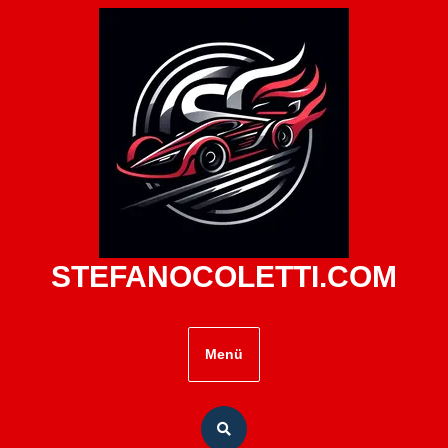
Zum
Inhalt
springen
STEFANOCOLETTI.COM
Menü