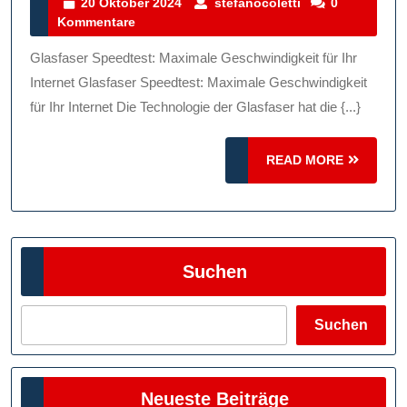
Der
20
stefanocoletti
20 Oktober 2024
stefanocoletti
0
Oktober
Kommentare
Glasfaser
2024
Speedtest
Glasfaser Speedtest: Maximale Geschwindigkeit für Ihr
Enthüllt
Internet Glasfaser Speedtest: Maximale Geschwindigkeit
Die
für Ihr Internet Die Technologie der Glasfaser hat die {...}
Wahre
READ
Leistung
READ MORE
MORE
Ihrer
Internetverbind
Suchen
Suchen
Neueste Beiträge