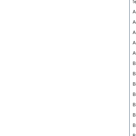
5
A
A
A
A
A
B
B
B
B
B
B
B