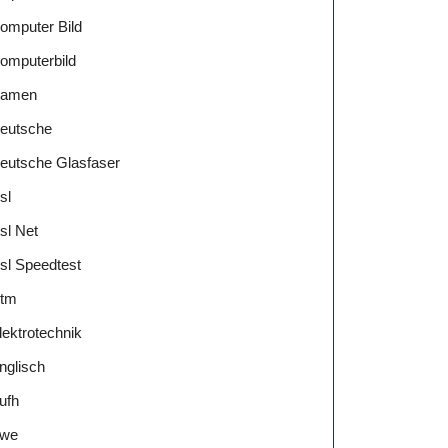
omputer Bild
omputerbild
amen
eutsche
eutsche Glasfaser
sl
sl Net
sl Speedtest
tm
lektrotechnik
nglisch
ufh
we