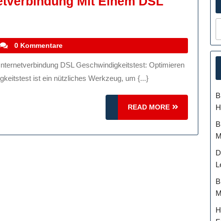
netverbindung Mit Einem DSL
mieren
stefanocoletti
0 Kommentare
rnetverbindung
keitstest ist ein nützliches Werkzeug, um {...}
em
B
READ
H
READ MORE
hwindigkeitstest
MORE
B
M
D
L
B
M
H