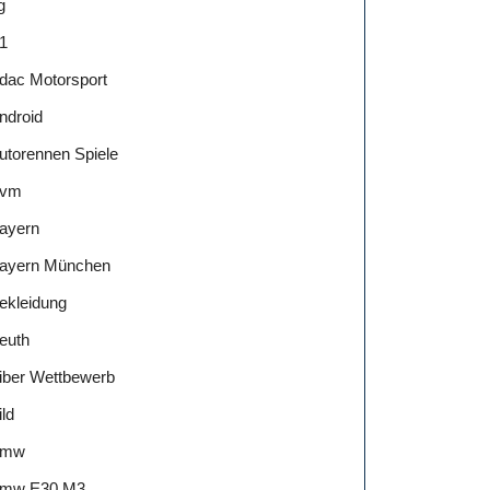
g
1
dac Motorsport
ndroid
utorennen Spiele
vm
ayern
ayern München
ekleidung
euth
iber Wettbewerb
ild
Bmw
mw E30 M3