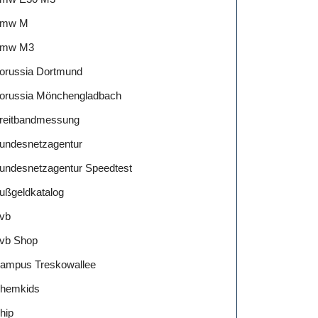
mw M
mw M3
orussia Dortmund
orussia Mönchengladbach
reitbandmessung
undesnetzagentur
undesnetzagentur Speedtest
ußgeldkatalog
vb
vb Shop
ampus Treskowallee
hemkids
hip