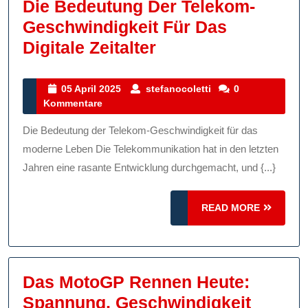
Die Bedeutung Der Telekom-
Geschwindigkeit Für Das
Die
Digitale Zeitalter
Bedeutung
Der
05
stefanocoletti
05 April 2025
stefanocoletti
0
April
Kommentare
Telekom-
2025
Geschwindigkeit
Die Bedeutung der Telekom-Geschwindigkeit für das
Für
moderne Leben Die Telekommunikation hat in den letzten
Das
Jahren eine rasante Entwicklung durchgemacht, und {...}
Digitale
READ
Zeitalter
READ MORE
MORE
Das MotoGP Rennen Heute:
Spannung, Geschwindigkeit