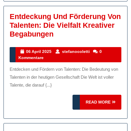
Entdeckung Und Förderung Von
Talenten: Die Vielfalt Kreativer
Entdeckung
Begabungen
Und
Förderung
06
stefanocoletti
06 April 2025
stefanocoletti
0
April
Kommentare
Von
2025
Talenten:
Entdecken und Fördern von Talenten: Die Bedeutung von
Die
Talenten in der heutigen Gesellschaft Die Welt ist voller
Vielfalt
Talente, die darauf {...}
Kreativer
READ
Begabungen
READ MORE
MORE