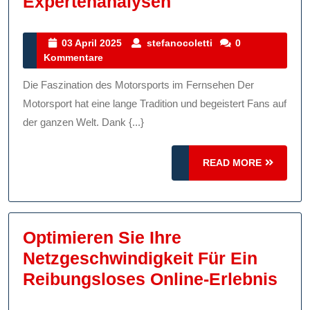
Die
Expertenanalysen
Faszination
Von
03
stefanocoletti
03 April 2025
stefanocoletti
0
April
Kommentare
Motorsport
2025
Im
Die Faszination des Motorsports im Fernsehen Der
TV:
Motorsport hat eine lange Tradition und begeistert Fans auf
Spannende
der ganzen Welt. Dank {...}
Rennen
READ
Und
READ MORE
MORE
Expertenanalyse
Optimieren Sie Ihre
Netzgeschwindigkeit Für Ein
Opt
Reibungsloses Online-Erlebnis
Sie