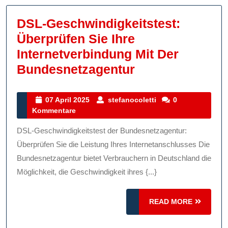
DSL-Geschwindigkeitstest:
Überprüfen Sie Ihre
Internetverbindung Mit Der
DSL-
Bundesnetzagentur
Geschwindigkei
Überprüfen
07
stefanocoletti
07 April 2025
stefanocoletti
0
April
Kommentare
Sie
2025
Ihre
DSL-Geschwindigkeitstest der Bundesnetzagentur:
Internetverbin
Überprüfen Sie die Leistung Ihres Internetanschlusses Die
Mit
Bundesnetzagentur bietet Verbrauchern in Deutschland die
Möglichkeit, die Geschwindigkeit ihres {...}
Der
Bundesnetzage
READ
READ MORE
MORE