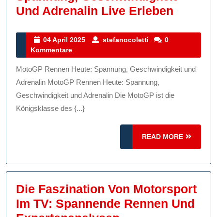
Das
Und Adrenalin Live Erleben
MotoG
Rennen
04
stefanocoletti
04 April 2025
stefanocoletti
0
April
Kommentare
Heute:
2025
Spannu
MotoGP Rennen Heute: Spannung, Geschwindigkeit und
Geschw
Adrenalin MotoGP Rennen Heute: Spannung,
Und
Geschwindigkeit und Adrenalin Die MotoGP ist die
Königsklasse des {...}
Adrenal
Live
READ
READ MORE
Erlebe
MORE
Die Faszination Von Motorsport
Im TV: Spannende Rennen Und