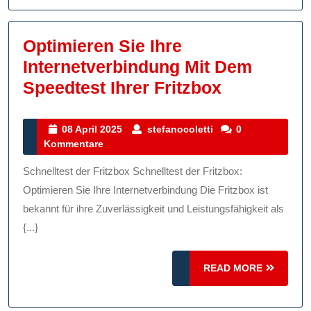
Optimieren Sie Ihre
Internetverbindung Mit Dem
Optimiere
Speedtest Ihrer Fritzbox
Sie
Ihre
08
stefanocoletti
08 April 2025
stefanocoletti
0
April
Kommentare
Internetve
2025
Mit
Schnelltest der Fritzbox Schnelltest der Fritzbox:
Dem
Optimieren Sie Ihre Internetverbindung Die Fritzbox ist
Speedtest
bekannt für ihre Zuverlässigkeit und Leistungsfähigkeit als
{...}
Ihrer
Fritzbox
READ
READ MORE
MORE