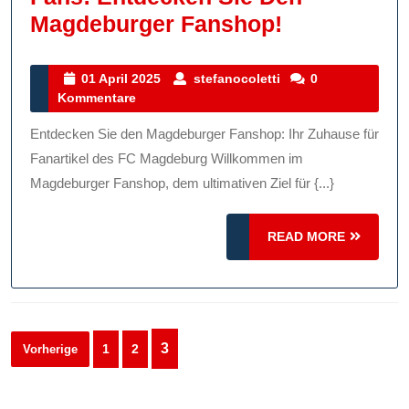
Der
Magdeburger Fanshop!
Ultimative
Treffpunkt
01
stefanocoletti
01 April 2025
stefanocoletti
0
April
Kommentare
Für
2025
Fans:
Entdecken Sie den Magdeburger Fanshop: Ihr Zuhause für
Entdecken
Fanartikel des FC Magdeburg Willkommen im
Sie
Magdeburger Fanshop, dem ultimativen Ziel für {...}
Den
READ
READ MORE
Magdeburg
MORE
Fanshop!
Seitennummerierung
3
1
2
Vorherige
der
Beiträge