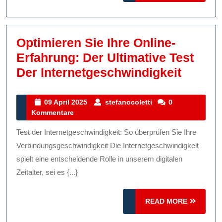
Optimieren Sie Ihre Online-
Erfahrung: Der Ultimative Test
Optimi
Der Internetgeschwindigkeit
Sie
Ihre
09
stefanocoletti
09 April 2025
stefanocoletti
0
April
Kommentare
Online
2025
Erfahr
Test der Internetgeschwindigkeit: So überprüfen Sie Ihre
Der
Verbindungsgeschwindigkeit Die Internetgeschwindigkeit
Ultima
spielt eine entscheidende Rolle in unserem digitalen
Zeitalter, sei es {...}
Test
Der
READ
READ MORE
Intern
MORE