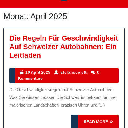
Monat:
April 2025
Die Regeln Für Geschwindigkeit
Auf Schweizer Autobahnen: Ein
Die
Leitfaden
Regeln
Für
10
stefanocoletti
10 April 2025
stefanocoletti
0
April
Kommentare
Geschwindigkeit
2025
Auf
Die Geschwindigkeitsregeln auf Schweizer Autobahnen:
Schweizer
Was Sie wissen müssen Die Schweiz ist bekannt für ihre
Autobahnen:
malerischen Landschaften, präzisen Uhren und {...}
Ein
READ
Leitfaden
READ MORE
MORE