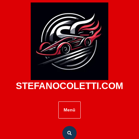
Zum
Inhalt
springen
STEFANOCOLETTI.COM
Menü