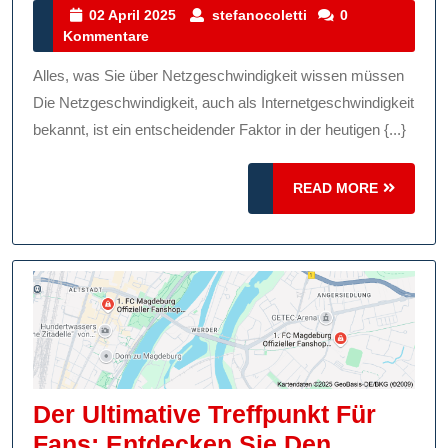
Ihre
02
stefanocoletti
02 April 2025
stefanocoletti
0
April
Kommentare
Net
2025
Für
Alles, was Sie über Netzgeschwindigkeit wissen müssen
Ein
Die Netzgeschwindigkeit, auch als Internetgeschwindigkeit
Rei
bekannt, ist ein entscheidender Faktor in der heutigen {...}
Onl
READ
READ MORE
Erl
MORE
Der Ultimative Treffpunkt Für
Fans: Entdecken Sie Den