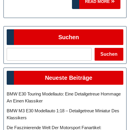
READ
READ MORE
Intern
MORE
Suchen
Suchen
Neueste Beiträge
BMW E30 Touring Modellauto: Eine Detailgetreue Hommage
An Einen Klassiker
BMW M3 E30 Modellauto 1:18 – Detailgetreue Miniatur Des
Klassikers
Die Faszinierende Welt Der Motorsport Fanartikel: