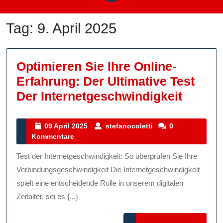
Tag:
9. April 2025
Optimieren Sie Ihre Online-
Erfahrung: Der Ultimative Test
Optimi
Der Internetgeschwindigkeit
Sie
Ihre
09
stefanocoletti
09 April 2025
stefanocoletti
0
April
Kommentare
Online
2025
Erfahr
Test der Internetgeschwindigkeit: So überprüfen Sie Ihre
Der
Verbindungsgeschwindigkeit Die Internetgeschwindigkeit
Ultima
spielt eine entscheidende Rolle in unserem digitalen
Zeitalter, sei es {...}
Test
Der