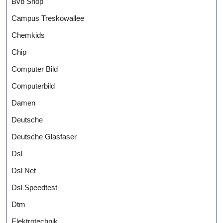
Bvb Shop
Campus Treskowallee
Chemkids
Chip
Computer Bild
Computerbild
Damen
Deutsche
Deutsche Glasfaser
Dsl
Dsl Net
Dsl Speedtest
Dtm
Elektrotechnik