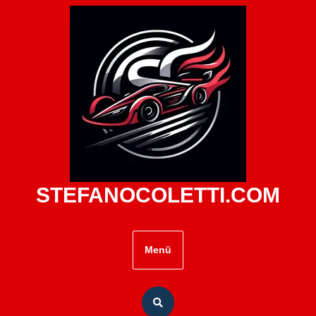
Zum
Inhalt
springen
STEFANOCOLETTI.COM
Menü