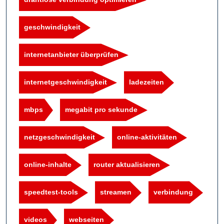
geschwindigkeit
internetanbieter überprüfen
internetgeschwindigkeit
ladezeiten
mbps
megabit pro sekunde
netzgeschwindigkeit
online-aktivitäten
online-inhalte
router aktualisieren
speedtest-tools
streamen
verbindung
videos
webseiten