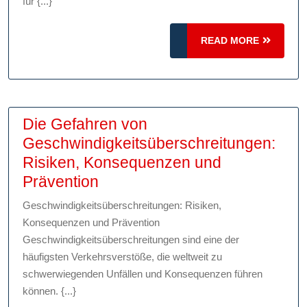
beim
für {...}
Fahre
mit
READ
READ MORE
MORE
PKW-
Anhän
Die Gefahren von
Geschwindigkeitsüberschreitungen:
Risiken, Konsequenzen und
Die
Prävention
Gefahren
Geschwindigkeitsüberschreitungen: Risiken,
von
Konsequenzen und Prävention
Geschwindigkeitsüberschreit
Geschwindigkeitsüberschreitungen sind eine der
Risiken,
häufigsten Verkehrsverstöße, die weltweit zu
schwerwiegenden Unfällen und Konsequenzen führen
Konsequenzen
können. {...}
und