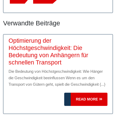
Verwandte Beiträge
Optimierung der
Höchstgeschwindigkeit: Die
Bedeutung von Anhängern für
Optimierung
schnellen Transport
der
Die Bedeutung von Höchstgeschwindigkeit: Wie Hänger
Höchstgeschwindigke
die Geschwindigkeit beeinflussen Wenn es um den
Die
Transport von Gütern geht, spielt die Geschwindigkeit {...}
Bedeutung
von
READ
READ MORE
Anhängern
MORE
für