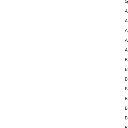
5
A
A
A
A
A
B
B
B
B
B
B
B