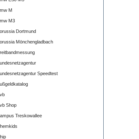
mw M
mw M3
orussia Dortmund
orussia Mönchengladbach
reitbandmessung
undesnetzagentur
undesnetzagentur Speedtest
ußgeldkatalog
vb
vb Shop
ampus Treskowallee
hemkids
hip