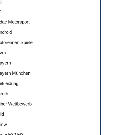
g
1
dac Motorsport
ndroid
utorennen Spiele
vm
ayern
ayern München
ekleidung
euth
iber Wettbewerb
ild
Bmw
mw E30 M3