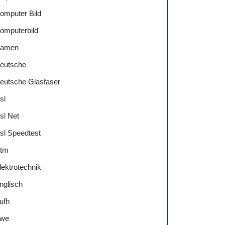
omputer Bild
omputerbild
amen
eutsche
eutsche Glasfaser
sl
sl Net
sl Speedtest
tm
lektrotechnik
nglisch
ufh
we