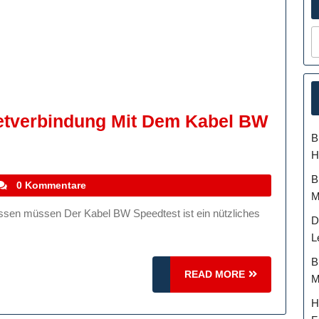
rnetverbindung Mit Dem Kabel BW
B
H
B
tefanocoletti
0 Kommentare
M
ung
D
L
B
READ
READ MORE
M
MORE
H