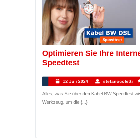
Optimieren Sie Ihre Inte
Optimieren
Speedtest
Sie
Ihre
12
s
12 Juli 2024
stefanocoletti
Juli
Internetverbind
Alles, was Sie über den Kabel BW Speedtest wissen müssen Der Kabel BW Speedtest ist ein nützliches
2024
Mit
Werkzeug, um die {...}
Dem
Kabel
BW
Speedtest