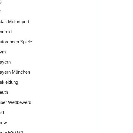
g
1
dac Motorsport
ndroid
utorennen Spiele
vm
ayern
ayern München
ekleidung
euth
iber Wettbewerb
ild
Bmw
mw E30 M3