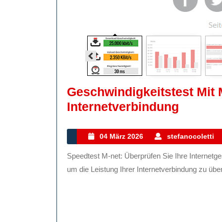
Geschwindigkeitstest Mit 
Geschw
Internetverbindung
Mit
M-
04
04 März 2026
stefanocoletti
März
Net:
Speedtest M-net: Überprüfen Sie Ihre Internetgeschwindigkeit Ein Speedtest ist ein nützliches Werkzeug,
2026
Optimi
um die Leistung Ihrer Internetverbindung zu überp
Sie
Ihre
Interne