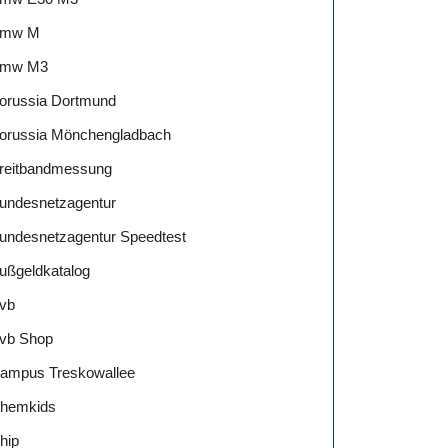
mw M
mw M3
orussia Dortmund
orussia Mönchengladbach
reitbandmessung
undesnetzagentur
undesnetzagentur Speedtest
ußgeldkatalog
vb
vb Shop
ampus Treskowallee
hemkids
hip