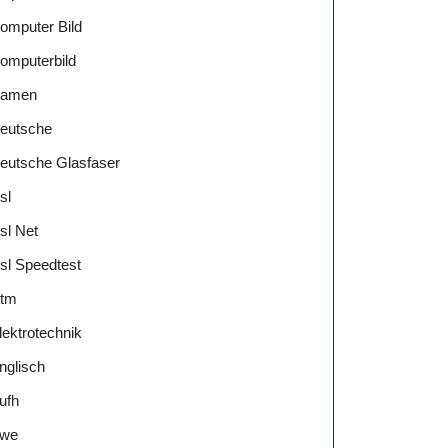
omputer Bild
omputerbild
amen
eutsche
eutsche Glasfaser
sl
sl Net
sl Speedtest
tm
lektrotechnik
nglisch
ufh
we