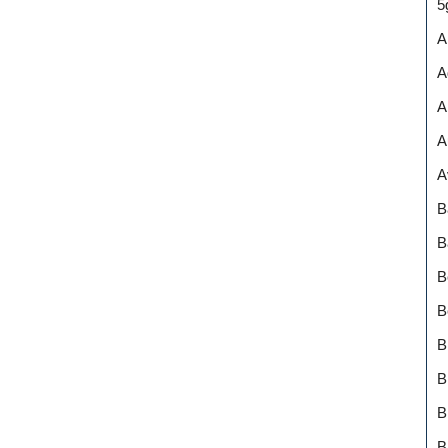
5
A
A
A
A
A
B
B
B
B
B
B
B