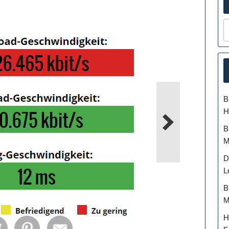
B
H
B
M
D
L
B
M
H