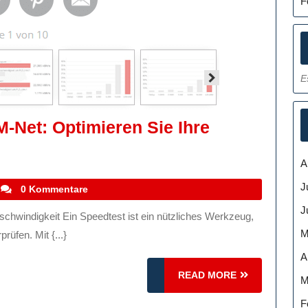
F
E
M-Net: Optimieren Sie Ihre
indigkeitstest
A
J
stefanocoletti
0 Kommentare
J
eren
M
rüfen. Mit {...}
A
READ
READ MORE
M
tverbindung
MORE
F