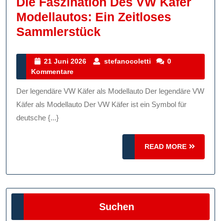
Die Faszination Des VW Käfer
Modellautos: Ein Zeitloses
Die
Sammlerstück
Faszination
Des
21
stefanocoletti
21 Juni 2026
stefanocoletti
0
Juni
Kommentare
VW
2026
Käfer
Der legendäre VW Käfer als Modellauto Der legendäre VW
Modellautos:
Käfer als Modellauto Der VW Käfer ist ein Symbol für
Ein
deutsche {...}
Zeitloses
READ
Sammlerstück
READ MORE
MORE
Suchen