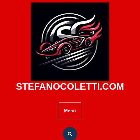
Zum
Inhalt
springen
STEFANOCOLETTI.COM
Menü