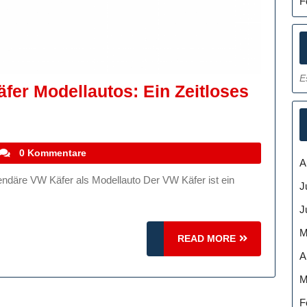
F
E
fer Modellautos: Ein Zeitloses
stefanocoletti
0 Kommentare
A
J
J
:
M
READ
READ MORE
MORE
A
ck
M
F