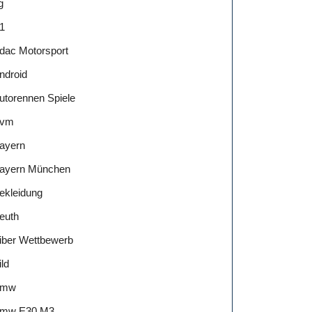
g
1
dac Motorsport
ndroid
utorennen Spiele
vm
ayern
ayern München
ekleidung
euth
iber Wettbewerb
ild
Bmw
mw E30 M3