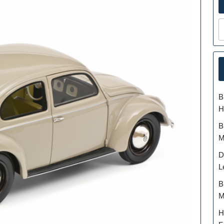
B
H
B
M
D
L
B
M
H