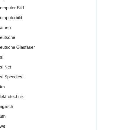
omputer Bild
omputerbild
amen
eutsche
eutsche Glasfaser
sl
sl Net
sl Speedtest
tm
lektrotechnik
nglisch
ufh
we