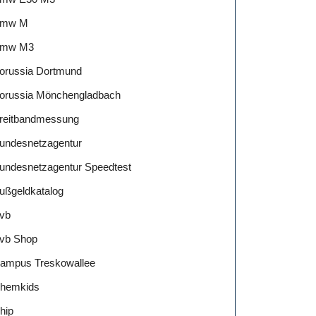
mw M
mw M3
orussia Dortmund
orussia Mönchengladbach
reitbandmessung
undesnetzagentur
undesnetzagentur Speedtest
ußgeldkatalog
vb
vb Shop
ampus Treskowallee
hemkids
hip