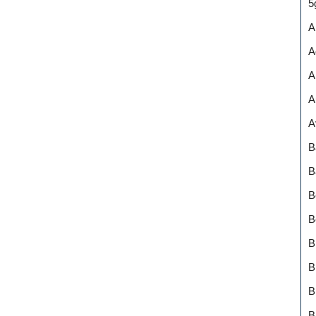
5
A
A
A
A
A
B
B
B
B
B
B
B