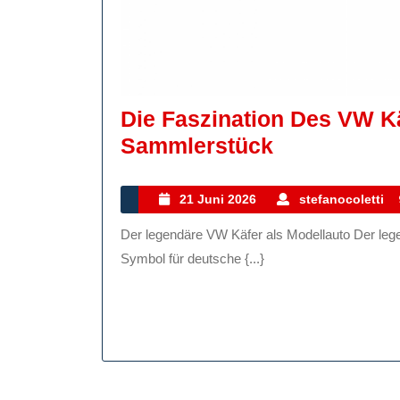
Die Faszination Des VW Kä
Die
Sammlerstück
Faszination
Des
21
21 Juni 2026
stefanocoletti
Juni
VW
Der legendäre VW Käfer als Modellauto Der legendäre VW Käfer als Modellauto Der VW Käfer ist ein
2026
Käfer
Symbol für deutsche {...}
Modellautos
Ein
Zeitloses
Sammlerstü