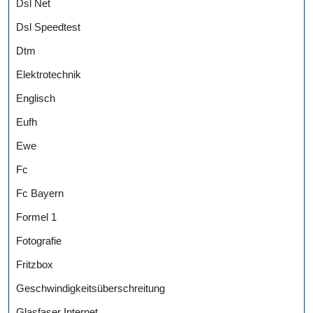
Dsl Net
Dsl Speedtest
Dtm
Elektrotechnik
Englisch
Eufh
Ewe
Fc
Fc Bayern
Formel 1
Fotografie
Fritzbox
Geschwindigkeitsüberschreitung
Glasfaser Internet