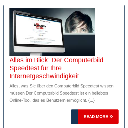
Speedtest
Alles im Blick: Der Computerbild
Speedtest für Ihre
Alles
Internetgeschwindigkeit
im
Alles, was Sie über den Computerbild Speedtest wissen
Blick:
müssen Der Computerbild Speedtest ist ein beliebtes
Der
Online-Tool, das es Benutzern ermöglicht, {...}
Computerbild
Speedtest
READ
READ MORE
für
MORE