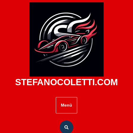
Zum
Inhalt
springen
STEFANOCOLETTI.COM
Menü