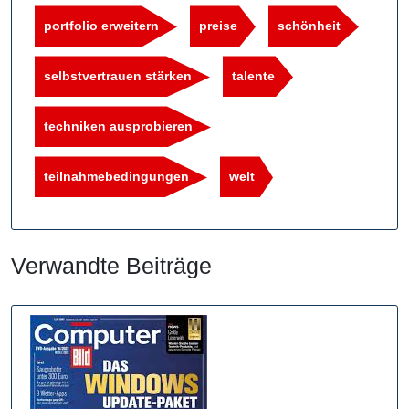
portfolio erweitern
preise
schönheit
selbstvertrauen stärken
talente
techniken ausprobieren
teilnahmebedingungen
welt
Verwandte Beiträge