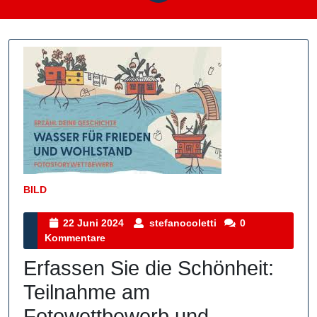
BILD
Kategorie
22
stefanocoletti
22 Juni 2024
stefanocoletti
0
Juni
Kommentare
2024
Erfassen Sie die Schönheit:
Teilnahme am
Fotowettbewerb und