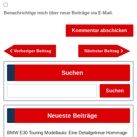
Benachrichtige mich über neue Beiträge via E-Mail.
Beitragsnavigation
Vorheriger
Nächst
Vorheriger Beitrag
Nächster Beitrag
Beitrag
Beitra
Suchen
Suchen
Neueste Beiträge
BMW E30 Touring Modellauto: Eine Detailgetreue Hommage