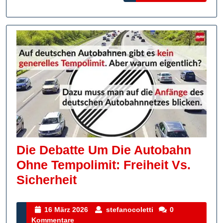
Die Debatte Um Die Autobahn
Ohne Tempolimit: Freiheit Vs.
Die
Sicherheit
Debatte
Um
16
stefanocoletti
16 März 2026
stefanocoletti
0
März
Kommentare