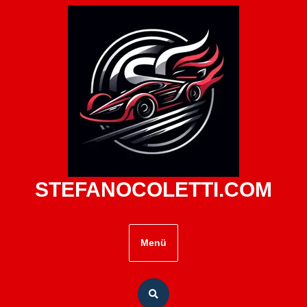
Zum
Inhalt
springen
STEFANOCOLETTI.COM
Menü