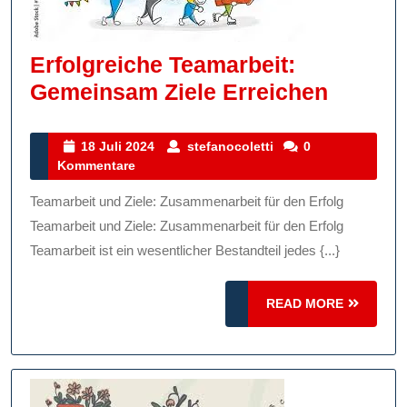
Erfolgreiche Teamarbeit:
Erfolgr
Gemeinsam Ziele Erreichen
Teamar
Gemei
18
stefanocoletti
18 Juli 2024
stefanocoletti
0
Juli
Kommentare
Ziele
2024
Erreic
Teamarbeit und Ziele: Zusammenarbeit für den Erfolg
Teamarbeit und Ziele: Zusammenarbeit für den Erfolg
Teamarbeit ist ein wesentlicher Bestandteil jedes {...}
READ
READ MORE
MORE