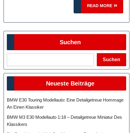
READ
READ MORE
Ge
MORE
Sie
Tol
Pre
Suchen
Suchen
Neueste Beiträge
BMW E30 Touring Modellauto: Eine Detailgetreue Hommage
An Einen Klassiker
BMW M3 E30 Modellauto 1:18 – Detailgetreue Miniatur Des
Klassikers