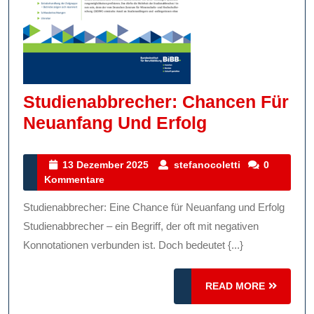
Studienabbrecher: Chancen Für
Studienabbr
Neuanfang Und Erfolg
Chancen
Für
13
stefanocoletti
13 Dezember 2025
stefanocoletti
0
Dezember
Kommentare
Neuanfang
2025
Und
Studienabbrecher: Eine Chance für Neuanfang und Erfolg
Erfolg
Studienabbrecher – ein Begriff, der oft mit negativen
Konnotationen verbunden ist. Doch bedeutet {...}
READ
READ MORE
MORE