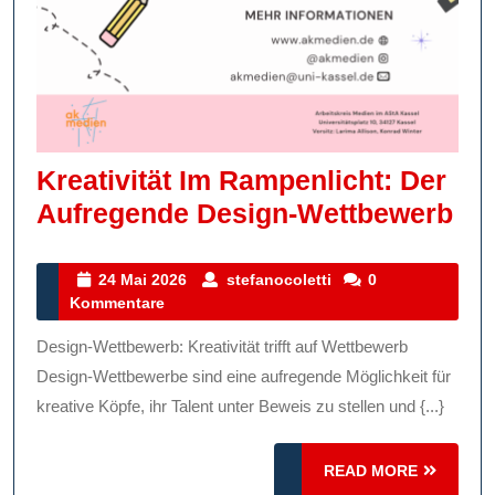
Kreativität Im Rampenlicht: Der
Kre
Aufregende Design-Wettbewerb
Im
Ra
24
stefanocoletti
24 Mai 2026
stefanocoletti
0
Mai
Kommentare
De
2026
Au
Design-Wettbewerb: Kreativität trifft auf Wettbewerb
Des
Design-Wettbewerbe sind eine aufregende Möglichkeit für
We
kreative Köpfe, ihr Talent unter Beweis zu stellen und {...}
READ
READ MORE
MORE