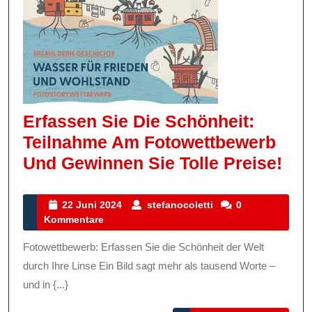
Erfassen Sie Die Schönheit:
Teilnahme Am Fotowettbewerb
Erf
Und Gewinnen Sie Tolle Preise!
Sie
Die
22
stefanocoletti
22 Juni 2024
stefanocoletti
0
Juni
Kommentare
Sch
2024
Tei
Fotowettbewerb: Erfassen Sie die Schönheit der Welt
Am
durch Ihre Linse Ein Bild sagt mehr als tausend Worte –
Fot
und in {...}
Un