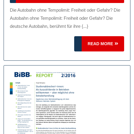
Die
2026
Autobahn
Die Autobahn ohne Tempolimit: Freiheit oder Gefahr? Die
Ohne
Autobahn ohne Tempolimit: Freiheit oder Gefahr? Die
Tempolimit:
deutsche Autobahn, berühmt für ihre {...}
Freiheit
READ
Vs.
READ MORE
MORE
Sicherheit