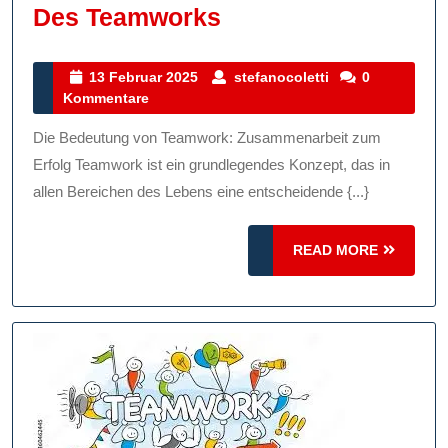
Gemeinsam
Des Teamworks
Stark:
Die
13
stefanocoletti
13 Februar 2025
stefanocoletti
0
Februar
Kommentare
Kraft
2025
Des
Die Bedeutung von Teamwork: Zusammenarbeit zum
Teamworks
Erfolg Teamwork ist ein grundlegendes Konzept, das in
allen Bereichen des Lebens eine entscheidende {...}
READ
READ MORE
MORE