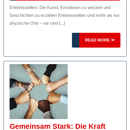
2025
Der
Erlebniswelten: Die Kunst, Emotionen zu wecken und
Erle
Geschichten zu erzählen Erlebniswelten sind mehr als nur
Emo
physische Orte – sie sind {...}
Ges
READ
READ MORE
Und
MORE
Inn
Gemeinsam Stark: Die Kraft