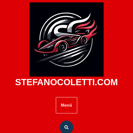
Zum
Inhalt
springen
STEFANOCOLETTI.COM
Menü