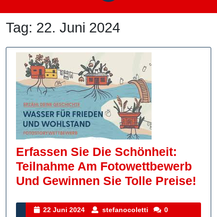
Tag:
22. Juni 2024
Erfassen Sie Die Schönheit:
Teilnahme Am Fotowettbewerb
Erf
Und Gewinnen Sie Tolle Preise!
Sie
Die
22
stefanocoletti
22 Juni 2024
stefanocoletti
0