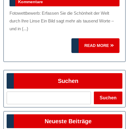
Juni
Kommentare
Sch
2024
Tei
Fotowettbewerb: Erfassen Sie die Schönheit der Welt
Am
durch Ihre Linse Ein Bild sagt mehr als tausend Worte –
Fot
und in {...}
Un
READ
READ MORE
Ge
MORE
Sie
Tol
Pre
Suchen
Suchen
Neueste Beiträge