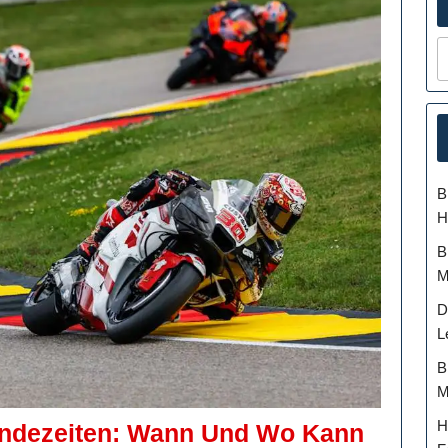
B
H
B
M
D
L
B
M
H
endezeiten: Wann Und Wo Kann