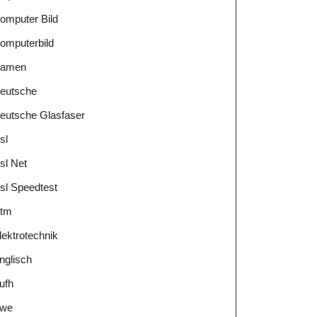
omputer Bild
omputerbild
amen
eutsche
eutsche Glasfaser
sl
sl Net
sl Speedtest
tm
lektrotechnik
nglisch
ufh
we