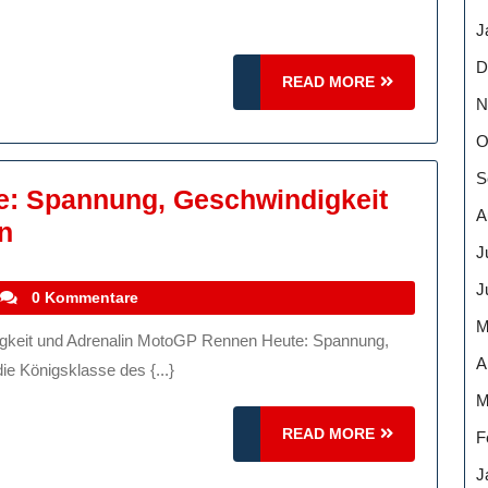
J
D
READ
READ MORE
MORE
N
O
S
: Spannung, Geschwindigkeit
A
Das
n
J
MotoGP
J
Rennen
stefanocoletti
0 Kommentare
Heute:
M
Spannung,
A
ie Königsklasse des {...}
Geschwindigkeit
M
Und
READ
READ MORE
F
Adrenalin
MORE
J