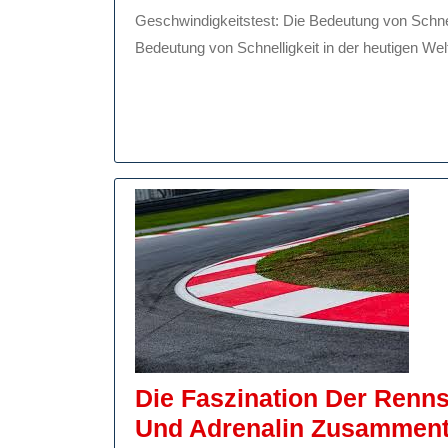
Mai
Geschwindi
Geschwindigkeitstest: Die Bedeutung von Schnelligkeit in der heutigen Welt Geschwindigkeitstest: Die
2024
In
Bedeutung von Schnelligkeit in der heutigen Welt I
Der
Modernen
Welt
Die Faszination Der Renn
Und Adrenalin Zusamment