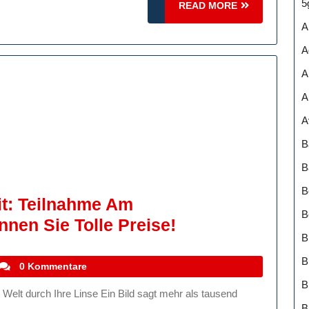
In
5
READ
READ MORE
Der
MORE
A
Modernen
A
Welt
A
A
A
B
B
B
it: Teilnahme Am
B
Erfassen
nen Sie Tolle Preise!
B
Sie
B
Die
stefanocoletti
0 Kommentare
Schönheit:
Teilnahme
B