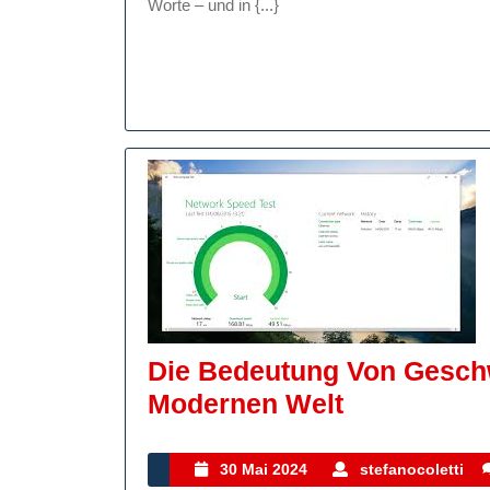
Worte – und in {...}
Die Bedeutung Von Geschw
Die
Modernen Welt
Bedeutung
Von
30
s
30 Mai 2024
stefanocoletti