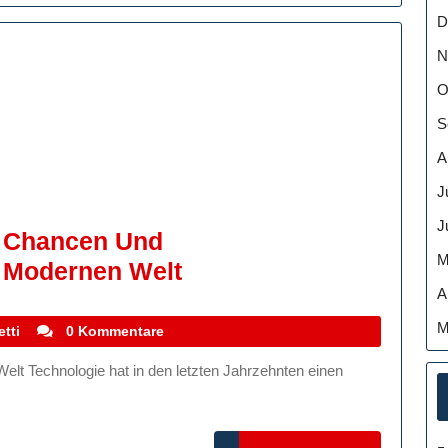
Live
D
Erleben
N
O
S
A
J
J
: Chancen Und
M
Die
 Modernen Welt
A
Technische
Evolution:
M
stefanocoletti
tti
0 Kommentare
Chancen
Und
Herausforderungen