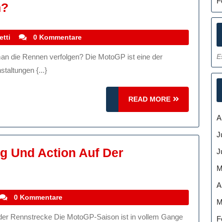
F
Alles
n?
Über
Die
stefanocoletti
etti
0 Kommentare
MotoGP
E
Sendezeiten:
taltungen {...}
Wann
Und
READ
READ MORE
Wo
MORE
A
Kann
J
Man
 Und Action Auf Der
J
Die
Rennen
M
Verfolgen?
A
stefanocoletti
0 Kommentare
M
F