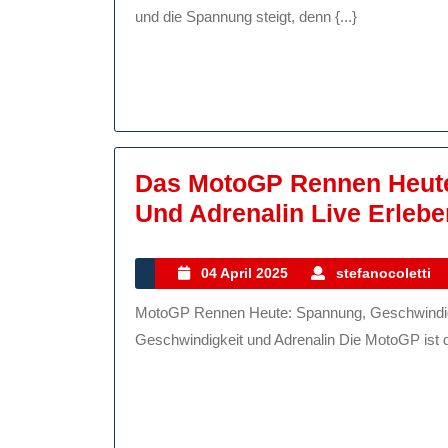
Action
und die Spannung steigt, denn {...}
Auf
Der
Rennstrecke
Das MotoGP Rennen Heute
Und Adrenalin Live Erlebe
04
04 April 2025
stefanocoletti
April
MotoGP Rennen Heute: Spannung, Geschwindigkeit und Adrenalin MotoGP Rennen Heute: Spannung,
2025
Geschwindigkeit und Adrenalin Die MotoGP ist d