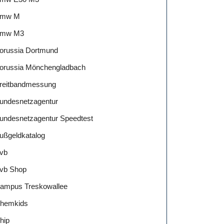
mw M
mw M3
orussia Dortmund
orussia Mönchengladbach
reitbandmessung
undesnetzagentur
undesnetzagentur Speedtest
ußgeldkatalog
vb
vb Shop
ampus Treskowallee
hemkids
hip