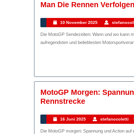
Man Die Rennen Verfolge
10
10 November 2025
stefanocol
November
Die MotoGP Sendezeiten: Wann und wo kann man die Rennen verfolgen? Die MotoGP ist eine der
2025
aufregendsten und beliebtesten Motorsportverans
MotoGP Morgen: Spannung
MotoGP
Rennstrecke
Morgen:
Spannung
16
16 Juni 2025
stefanocoletti
Juni
Und
Die MotoGP morgen: Spannung und Action auf der Rennstrecke Die MotoGP-Saison ist in vollem Gange
2025