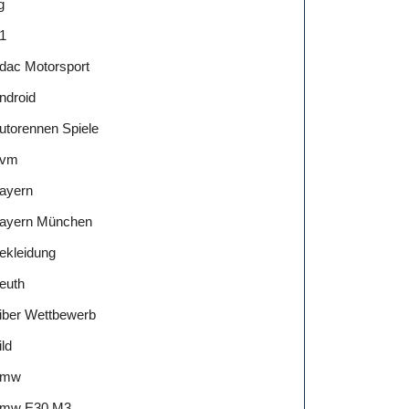
g
1
dac Motorsport
ndroid
utorennen Spiele
vm
ayern
ayern München
ekleidung
euth
iber Wettbewerb
ild
Bmw
mw E30 M3