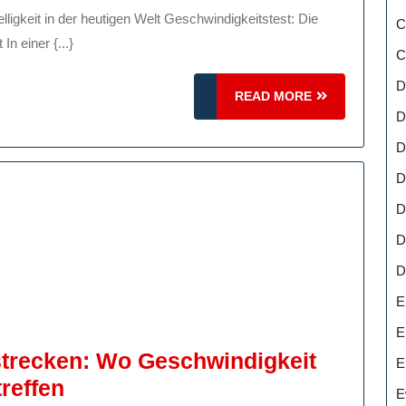
gkeitstests
C
n einer {...}
C
D
READ
READ MORE
MORE
D
D
D
D
D
D
E
E
strecken: Wo Geschwindigkeit
E
Die
reffen
E