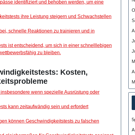
pässe identifiziert und behoben werden, um eine
O
keitstests ihre Leistung steigern und Schwachstellen
S
A
bei, schnelle Reaktionen zu trainieren und in
J
ts ist entscheidend, um sich in einer schnelllebigen
J
wettbewerbsfähig zu bleiben.
M
indigkeitstests: Kosten,
A
keitsprobleme
M
, insbesondere wenn spezielle Ausrüstung oder
sts kann zeitaufwändig sein und erfordert
5
gen können Geschwindigkeitstests zu falschen
A