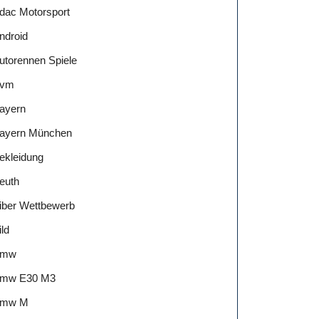
dac Motorsport
ndroid
utorennen Spiele
vm
ayern
ayern München
ekleidung
euth
iber Wettbewerb
ild
Bmw
mw E30 M3
mw M