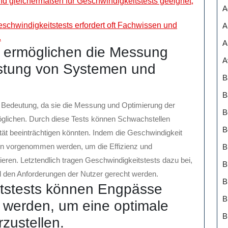
d gleichermaßen für Geschwindigkeitstests geeignet,
A
eschwindigkeitstests erfordert oft Fachwissen und
A
.
A
s ermöglichen die Messung
A
istung von Systemen und
B
B
 Bedeutung, da sie die Messung und Optimierung der
B
lichen. Durch diese Tests können Schwachstellen
B
alität beeinträchtigen könnten. Indem die Geschwindigkeit
en vorgenommen werden, um die Effizienz und
B
ren. Letztendlich tragen Geschwindigkeitstests dazu bei,
B
d den Anforderungen der Nutzer gerecht werden.
itstests können Engpässe
B
n werden, um eine optimale
B
zustellen.