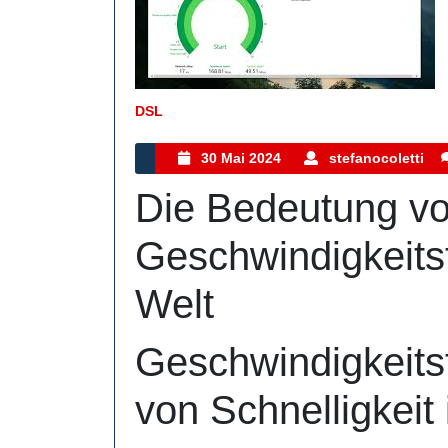
DSL
Kategorie
30
s
30 Mai 2024
stefanocoletti
Mai
Die Bedeutung v
2024
Geschwindigkeits
Welt
Geschwindigkeits
von Schnelligkeit