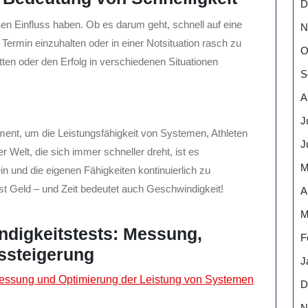
D
en Einfluss haben. Ob es darum geht, schnell auf eine
N
 Termin einzuhalten oder in einer Notsituation rasch zu
O
ten oder den Erfolg in verschiedenen Situationen
S
A
J
ument, um die Leistungsfähigkeit von Systemen, Athleten
J
r Welt, die sich immer schneller dreht, ist es
M
in und die eigenen Fähigkeiten kontinuierlich zu
st Geld – und Zeit bedeutet auch Geschwindigkeit!
A
M
ndigkeitstests: Messung,
F
ssteigerung
J
Messung und Optimierung der Leistung von Systemen
D
N