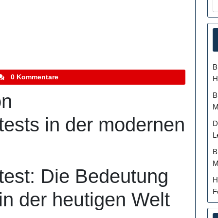
B
tefanocoletti
0 Kommentare
H
on
B
M
tests in der modernen
D
L
B
M
test: Die Bedeutung
H
F
 in der heutigen Welt