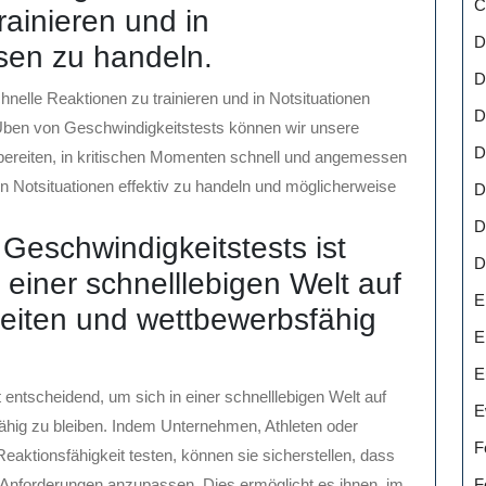
C
rainieren und in
D
sen zu handeln.
D
hnelle Reaktionen zu trainieren und in Notsituationen
D
ben von Geschwindigkeitstests können wir unsere
D
bereiten, in kritischen Momenten schnell und angemessen
n Notsituationen effektiv zu handeln und möglicherweise
D
D
Geschwindigkeitstests ist
D
 einer schnelllebigen Welt auf
E
eiten und wettbewerbsfähig
E
E
entscheidend, um sich in einer schnelllebigen Welt auf
E
hig zu bleiben. Indem Unternehmen, Athleten oder
F
aktionsfähigkeit testen, können sie sicherstellen, dass
F
e Anforderungen anzupassen. Dies ermöglicht es ihnen, im