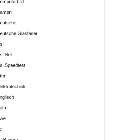
omputerbild
amen
eutsche
eutsche Glasfaser
sl
sl Net
sl Speedtest
tm
lektrotechnik
nglisch
ufh
we
c
c Bayern