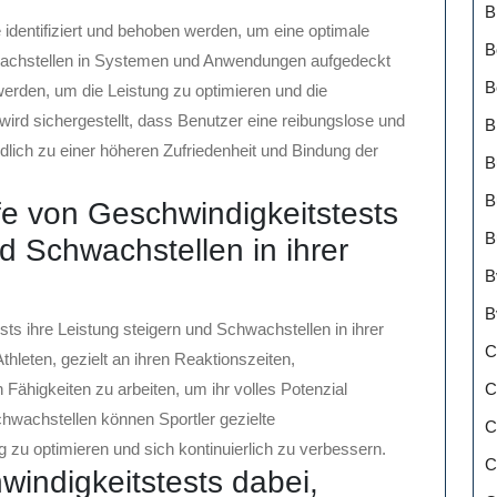
B
dentifiziert und behoben werden, um eine optimale
B
wachstellen in Systemen und Anwendungen aufgedeckt
B
erden, um die Leistung zu optimieren und die
ird sichergestellt, dass Benutzer eine reibungslose und
B
dlich zu einer höheren Zufriedenheit und Bindung der
B
B
lfe von Geschwindigkeitstests
B
nd Schwachstellen in ihrer
B
B
sts ihre Leistung steigern und Schwachstellen in ihrer
C
hleten, gezielt an ihren Reaktionszeiten,
C
ähigkeiten zu arbeiten, um ihr volles Potenzial
chwachstellen können Sportler gezielte
C
 zu optimieren und sich kontinuierlich zu verbessern.
C
windigkeitstests dabei,